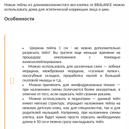
Новые тейпы из длинноволокнистого эко-хлопка от BBALANCE можно
использовать дома для эстетической коррекции лица и шеи.
Особенности
Ширина тейпа 1 см - не нужно дополнительно
разрезать тейп! Вы тратите еще меньше времени на
процедуру омоложения с помощью
кинезиотейпирования.
Можно использовать для различных схем — лобная
морщина, межбровная морщина, «гусиные лапки»,
носогубные складки, проработка малой и большой
скуловой мышцы и т.д.
Можно применять для лимфодренажных техник —
при наложении схемы получаются более аккуратные, в
отличие от того, если нарезать тейп своими руками.
Можно использовать в педиатрии — данный тейп
имеет мягкую структуру, упрощает наложение тейпа на
нежную детскую кожу, как для специалистов, так и для
родителей малышей. Например, при наложении схемы
улитка, вам будет нужно просто отрезать необходимую
длину в 50 см и можно сразу накладывать тейп.