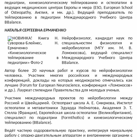
педиатрии, кинезиологическому тейпированию и остеопатии в
ведущих медицинских центрах Европы и мира (ESO, European School
of Osteopathy, Англия, и мн. др.). Ведущий преподаватель по
тейпированию в педиатрии Международного Учебного Центра
BBalance.
НАТАЛЬЯ СЕРГЕЕВНА ЕРМАЧЕНКО
Нейрофизиолог, кандидат наук по
специальностям физиология и
нейробиология (МГУ им. М. В.
Ломоносова), ведущий специалист
Международного Учебного Центра
BBalance.
Автор более 20 научных работ и курсов по нейрофизиологии
человека. Участник многих российских и международных
конференций, доклады на которых неоднократно отмечались как
лучшие (Forum for European Neuroscience, конференция «Ломоносов»
и др.). Лауреат стипендии Правительства для молодых ученых.
Участник международных проектов по нейробиологии между
Россией и Швейцарией. Остеопракт школа А. Е. Смирнова, Институт
остеопатии и метавитоники Эдуарда Нейматова, Академия Э. Т.
Стелла (Франция), Европейская школа остеопатии (Великобритания),
специалист по подиатрии (Formthotics) и кинезиологическому
тейпированию (BBalance).
Ведёт частную оздоровительную практику, интегрируя мануальную
работу с опорно-двигательным аппаратом и внутренними органами с