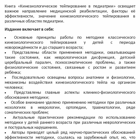
Книга «Кинезиологическое тейпирование в педиатрии» освещает
важное направление медицинской реабилитации, факторы её
эффективности, значение кинезиологического тейпирования в
различных областях педиатрии.
Издание включает в себя:
Основные принципы работы по методике классического
кинезиологического тейпирования у детей с периода
новорождённости и до старшего возраста;
Представлены области применения методики, охватывающие
такие состояния, как неврологическая дисфункция, детский
церебральный паралич, психосоматические проблемы, а также
физиологические состояния, связанные с ростом и развитием
ребёнка;
Последовательно освещены вопросы анатомии и физиологии,
механизмы воздействия кинезиологического тейпа на организм
человека;
Представлены главные аспекты клинико-физиологического
обоснования методики;
Особое внимание уделено применению методики при различных
нозологиях в неврологии, ортопедии, травматологии, ряде
соматических проблем;
Актуальные практические рекомендации по использованию
методики у детей раннего возраста при различных неврологических
и постуральных нарушениях.
Авторы приводят целый ряд научно-практических обоснований
эффективности методики, ссылаясь на зарубежный опыт, но, что