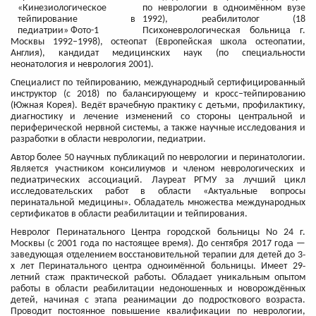
по неврологии в одноимённом вузе
1992), реабилитолог (18
Психоневрологическая больница г.
Москвы 1992–1998), остеопат (Европейская школа остеопатии,
Англия), кандидат медицинских наук (по специальности
неонатология и неврология 2001).
Специалист по тейпированию, международный сертифицированный
инструктор (с 2018) по балансирующему и кросс–тейпированию
(Южная Корея). Ведёт врачебную практику с детьми, профилактику,
диагностику и лечение изменений со стороны центральной и
периферической нервной системы, а также научные исследования и
разработки в области неврологии, педиатрии.
Автор более 50 научных публикаций по неврологии и перинатологии.
Является участником консилиумов и членом неврологических и
педиатрических ассоциаций. Лауреат РГМУ за лучший цикл
исследовательских работ в области «Актуальные вопросы
перинатальной медицины». Обладатель множества международных
сертификатов в области реабилитации и тейпирования.
Невролог Перинатального Центра городской больницы No 24 г.
Москвы (с 2001 года по настоящее время). До сентября 2017 года —
заведующая отделением восстановительной терапии для детей до 3‐
х лет Перинатального центра одноимённой больницы. Имеет 29‐
летний стаж практической работы. Обладает уникальным опытом
работы в области реабилитации недоношенных и новорождённых
детей, начиная с этапа реанимации до подросткового возраста.
Проводит постоянное повышение квалификации по неврологии,