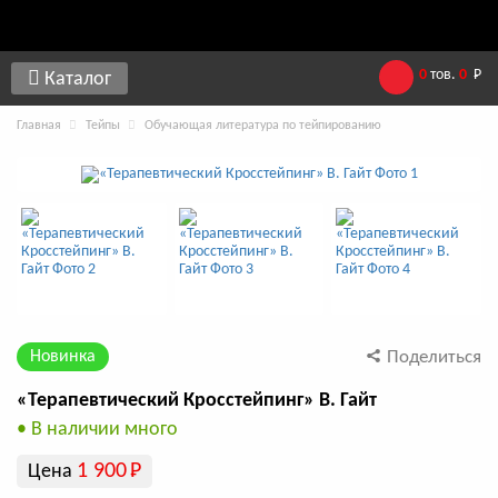
0
тов.
0
Р
Каталог
Главная
Тейпы
Обучающая литература по тейпированию
Новинка
Поделиться
«Терапевтический Кросстейпинг» В. Гайт
• В наличии много
1 900
Р
Цена