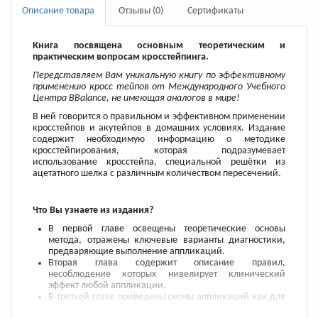
Описание товара
Отзывы (0)
Сертификаты
Книга посвящена основным теоретическим и
практическим вопросам кросстейпинга.
Передставляем Вам уникальную книгу по эффективному
применению кросс тейпов от Международного Учебного
Центра BBalance, не имеющая аналогов в мире!
В ней говорится о правильном и эффективном применении
кросстейпов и акутейпов в домашних условиях. Издание
содержит необходимую информацию о методике
кросстейпирования, которая подразумевает
использование кросстейпа, специальной решётки из
ацетатного шелка с различным количеством пересечений.
Что Вы узнаете из издания?
В первой главе освещены теоретические основы
метода, отражены ключевые варианты диагностики,
предваряющие выполнение аппликаций.
Вторая глава содержит описание правил,
несоблюдение которых нивелирует клинический
эффект любой аппликации.
В третьей главе приведены схемы аппликаций как для
оказания медицинской, в том числе и неотложной,