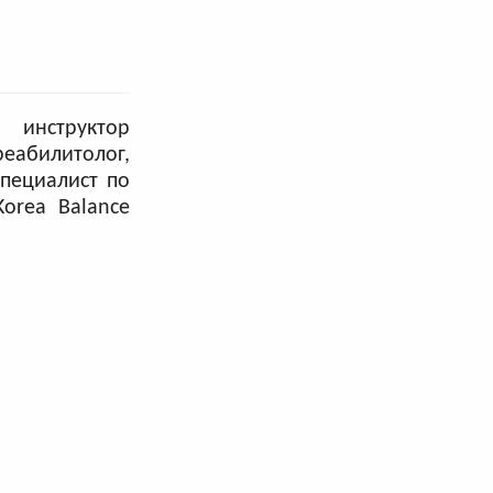
нструктор
абилитолог,
специалист по
orea Balance