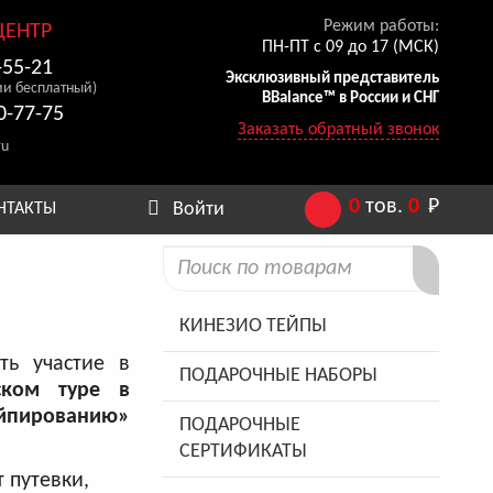
Режим работы:
ЦЕНТР
ПН-ПТ с 09 до 17 (МСК)
-55-21
Эксклюзивный представитель
ии бесплатный)
BBalance™ в России и СНГ
0-77-75
Заказать обратный звонок
ru
0
тов.
0
Р
Войти
НТАКТЫ
КИНЕЗИО ТЕЙПЫ
ть участие в
ПОДАРОЧНЫЕ НАБОРЫ
ском туре в
йпированию»
ПОДАРОЧНЫЕ
СЕРТИФИКАТЫ
 путевки,