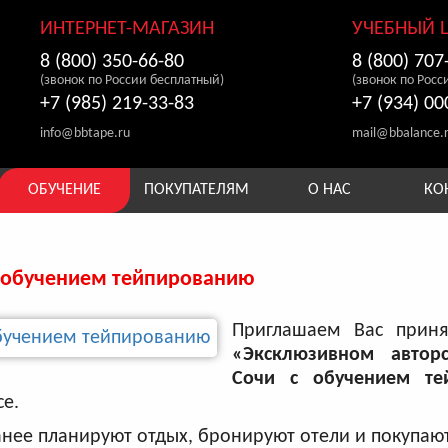
ИНТЕРНЕТ-МАГАЗИН
УЧЕБНЫЙ 
8 (800) 350-66-80
8 (800) 707
(звонок по России бесплатный)
(звонок по Росс
+7 (985) 219-33-83
+7 (934) 00
info@bbtape.ru
mail@bbalance.
ОБУЧЕНИЕ
ПОКУПАТЕЛЯМ
О НАС
КО
 обучением тейпированию
Приглашаем Вас приня
«Эксклюзивном автор
Сочи с обучением те
e.
анее планируют отдых, бронируют отели и покупают