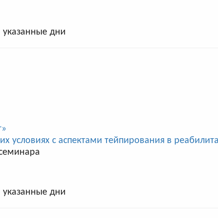
в указанные дни
г»
х условиях с аспектами тейпирования в реабилит
 семинара
в указанные дни