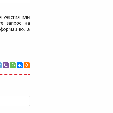
я участия или
те запрос на
нформацию, а