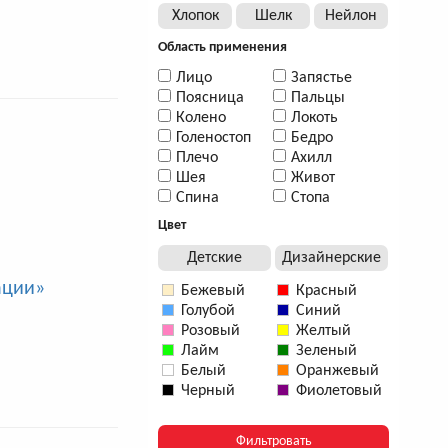
Хлопок
Шелк
Нейлон
Область применения
Лицо
Запястье
Поясница
Пальцы
Колено
Локоть
Голеностоп
Бедро
Плечо
Ахилл
Шея
Живот
Спина
Стопа
Цвет
Детские
Дизайнерские
ации»
Бежевый
Красный
Голубой
Синий
Розовый
Желтый
Лайм
Зеленый
Белый
Оранжевый
Черный
Фиолетовый