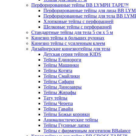
Перфорированные тейпы BB LYMPH TAPE™
Перфорированные тейпы для лица BB L
Перфорированные тейпы для тела BB LY
Хлопковые тейпы с перфорацией
Шелковые тейпы с перфорацией
Стандартные тейпы для тела 5 см x 5 м
Кинезио тейпы в больших рулонах
Кинезио тейпы с усиленным клеем
Дизайнерские кинезиотейпы для тела
Детская серия тейпов KIDS
Тейпы Единороги
Тейпы Машинки
Тейпы Котята
Тейпы Смайлики
Тейпы Сафари
Тейпы Динозавры
Тейпы Жирафы
Тату тейпы
Тейпы Черепа
Тейпы Гавайи
Тейпы Божьи коровки
Анималистические тейпы
Тейпы Гусиные лапки
Тейпы с фирменным логотипом BBalance