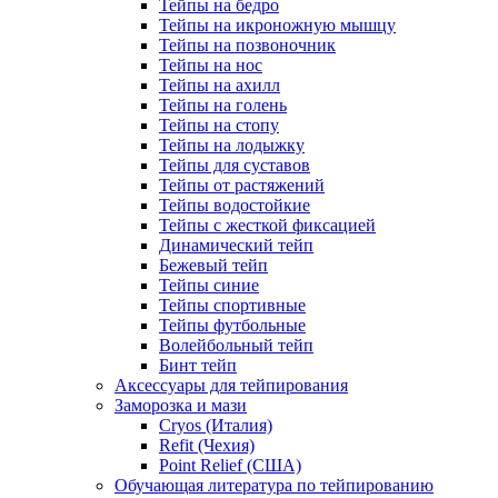
Тейпы на бедро
Тейпы на икроножную мышцу
Тейпы на позвоночник
Тейпы на нос
Тейпы на ахилл
Тейпы на голень
Тейпы на стопу
Тейпы на лодыжку
Тейпы для суставов
Тейпы от растяжений
Тейпы водостойкие
Тейпы с жесткой фиксацией
Динамический тейп
Бежевый тейп
Тейпы синие
Тейпы спортивные
Тейпы футбольные
Волейбольный тейп
Бинт тейп
Аксессуары для тейпирования
Заморозка и мази
Cryos (Италия)
Refit (Чехия)
Point Relief (США)
Обучающая литература по тейпированию