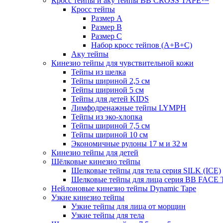
Кросс тейпы и аку тейпы BB CROSS TAPE™
Кросс тейпы
Размер А
Размер B
Размер С
Набор кросс тейпов (А+B+C)
Аку тейпы
Кинезио тейпы для чувствительной кожи
Тейпы из шелка
Тейпы шириной 2,5 см
Тейпы шириной 5 см
Тейпы для детей KIDS
Лимфодренажные тейпы LYMPH
Тейпы из эко-хлопка
Тейпы шириной 7,5 см
Тейпы шириной 10 см
Экономичные рулоны 17 м и 32 м
Кинезио тейпы для детей
Шёлковые кинезио тейпы
Шелковые тейпы для тела серия SILK (ICE)
Шелковые тейпы для лица серия BB FACE
Нейлоновые кинезио тейпы Dynamic Tape
Узкие кинезио тейпы
Узкие тейпы для лица от морщин
Узкие тейпы для тела