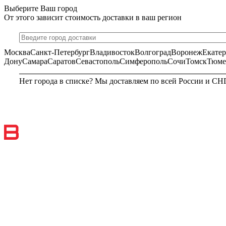
Выберите Ваш город
От этого зависит стоимость доставки в ваш регион
Москва
Санкт-Петербург
Владивосток
Волгоград
Воронеж
Екате
Дону
Самара
Саратов
Севастополь
Симферополь
Сочи
Томск
Тюме
Нет города в списке? Мы доставляем по всей России и СН
МОСКВА