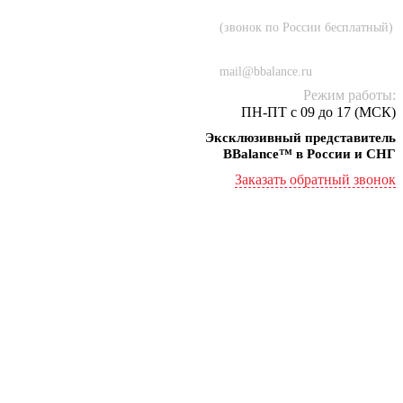
8 (800) 707-55-21
(звонок по России бесплатный)
+7 (934) 000-77-75
mail@bbalance.ru
Режим работы:
ПН-ПТ с 09 до 17 (МСК)
Эксклюзивный представитель
BBalance™ в России и СНГ
Заказать обратный звонок