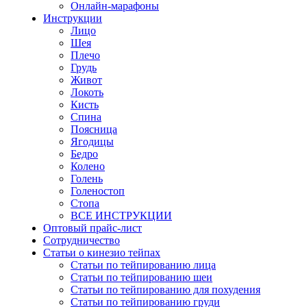
Онлайн-марафоны
Инструкции
Лицо
Шея
Плечо
Грудь
Живот
Локоть
Кисть
Спина
Поясница
Ягодицы
Бедро
Колено
Голень
Голеностоп
Стопа
ВСЕ ИНСТРУКЦИИ
Оптовый прайс-лист
Сотрудничество
Статьи о кинезио тейпах
Статьи по тейпированию лица
Статьи по тейпированию шеи
Статьи по тейпированию для похудения
Статьи по тейпированию груди