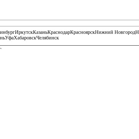
ринбург
Иркутск
Казань
Краснодар
Красноярск
Нижний Новгород
Н
нь
Уфа
Хабаровск
Челябинск
Г