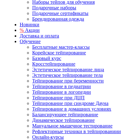
Наборы тейпов для обучения
Подарочные наборы
Подарочные сертификаты
Брендированная одежда
Новинки
%
Акции
Доставка и оплата
Обучение
Бесплатные мастер-классы
Корейское тейпирование
Базовый курс
Кросстейпирование
Эстетическое тейпирование лица
Эстетическое тейпирование тела
Тейпирование при беременности
Тейпирование в педиатрии
Тейпирование в логопедии
Тейпирование при ДЦП
Тейпирование при синдроме Дауна
Тейпирование в домашних условиях
Балансирующее тейпирование
Динамическое тейпирование
Мануальное мышечное тестирование
Рефлекторные техники в тейпированиии
Онлайн-курсы