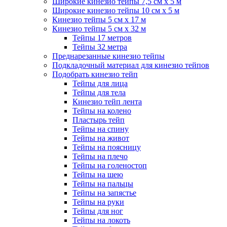
Широкие кинезио тейпы 7,5 см x 5 м
Широкие кинезио тейпы 10 см х 5 м
Кинезио тейпы 5 см x 17 м
Кинезио тейпы 5 см х 32 м
Тейпы 17 метров
Тейпы 32 метра
Преднарезанные кинезио тейпы
Подкладочный материал для кинезио тейпов
Подобрать кинезио тейп
Тейпы для лица
Тейпы для тела
Кинезио тейп лента
Тейпы на колено
Пластырь тейп
Тейпы на спину
Тейпы на живот
Тейпы на поясницу
Тейпы на плечо
Тейпы на голеностоп
Тейпы на шею
Тейпы на пальцы
Тейпы на запястье
Тейпы на руки
Тейпы для ног
Тейпы на локоть