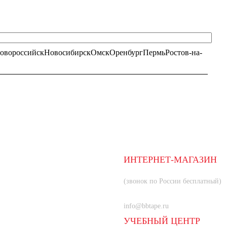
овороссийск
Новосибирск
Омск
Оренбург
Пермь
Ростов-на-
ИНТЕРНЕТ-МАГАЗИН
8 (800) 350-66-80
(звонок по России бесплатный)
+7 (985) 219-33-83
info@bbtape.ru
УЧЕБНЫЙ ЦЕНТР