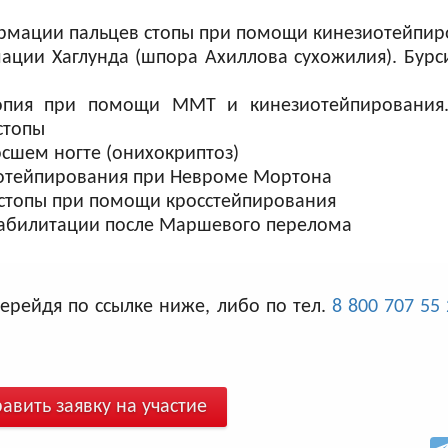
рмации пальцев стопы при помощи кинезиотейпир
ции Хаглунда (шпора Ахиллова сухожилия). Бурс
топия при помощи ММТ и кинезиотейпирования.
стопы
сшем ногте (онихокриптоз)
иотейпирования при Невроме Мортона
стопы при помощи кросстейпирования
еабилитации после Маршевого перелома
ерейдя по ссылке ниже, либо по тел.
8 800 707 55
авить заявку на участие