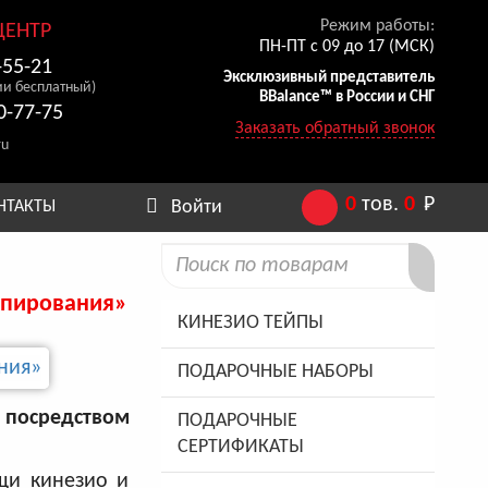
Режим работы:
ЦЕНТР
ПН-ПТ с 09 до 17 (МСК)
-55-21
Эксклюзивный представитель
ии бесплатный)
BBalance™ в России и СНГ
0-77-75
Заказать обратный звонок
ru
0
тов.
0
Р
Войти
НТАКТЫ
йпирования»
КИНЕЗИО ТЕЙПЫ
ПОДАРОЧНЫЕ НАБОРЫ
посредством
ПОДАРОЧНЫЕ
СЕРТИФИКАТЫ
щи кинезио и