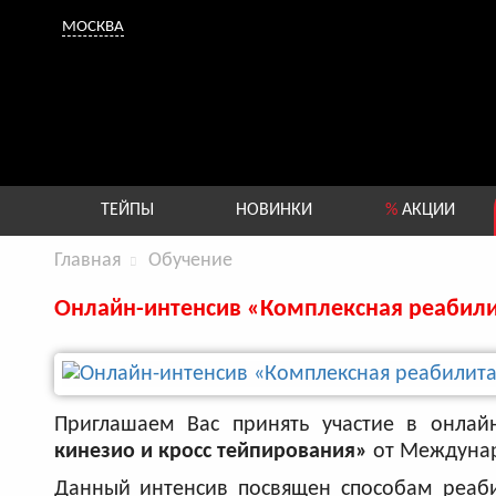
МОСКВА
ТЕЙПЫ
НОВИНКИ
%
АКЦИИ
Главная
Обучение
Онлайн-интенсив «Комплексная реабили
Приглашаем Вас принять участие в онлай
кинезио и кросс тейпирования»​
от
Междунар
Данный интенсив посвящен способам реаб