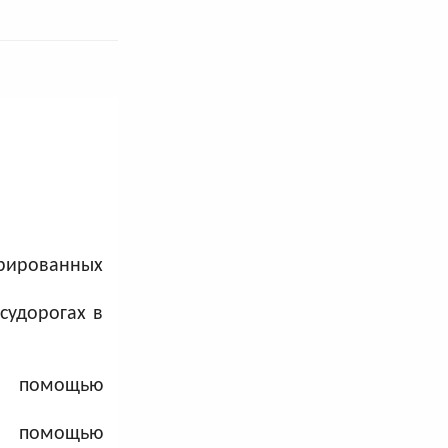
орированных
судорогах в
 с помощью
с помощью