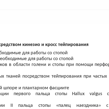
средством кинезио и кросс тейпирования
бходимые для работы со стопой
еобходимые для работы со стопой
еков в области голени и стопы при помощи перф
х тканей посредством тейпирования при частых 
й шпоре и плантарном фасциите
ации первого пальца стопы Hallux valgus
ции II пальца стопы «палец наездника» 