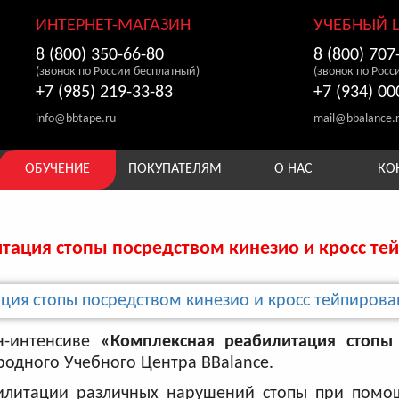
ИНТЕРНЕТ-МАГАЗИН
УЧЕБНЫЙ 
8 (800) 350-66-80
8 (800) 707
(звонок по России бесплатный)
(звонок по Росс
+7 (985) 219-33-83
+7 (934) 00
info@bbtape.ru
mail@bbalance.
ОБУЧЕНИЕ
ПОКУПАТЕЛЯМ
О НАС
КО
тация стопы посредством кинезио и кросс те
н-интенсиве
«Комплексная реабилитация стопы
одного Учебного Центра BBalance.
илитации различных нарушений стопы при помо