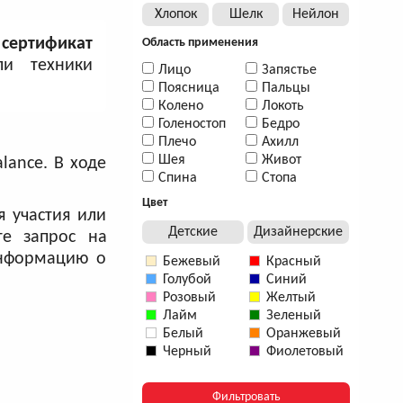
Хлопок
Шелк
Нейлон
сертификат
Область применения
ли техники
Лицо
Запястье
Поясница
Пальцы
Колено
Локоть
Голеностоп
Бедро
Плечо
Ахилл
Шея
Живот
ance. В ходе
Спина
Стопа
Цвет
я участия или
Детские
Дизайнерские
те запрос на
информацию о
Бежевый
Красный
Голубой
Синий
Розовый
Желтый
Лайм
Зеленый
Белый
Оранжевый
Черный
Фиолетовый