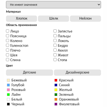
Материал
Хлопок
Шелк
Нейлон
Область применения
Лицо
Запястье
Поясница
Пальцы
Колено
Локоть
Голеностоп
Бедро
Плечо
Ахилл
Шея
Живот
Спина
Стопа
Цвет
Детские
Дизайнерские
Бежевый
Красный
Голубой
Синий
Розовый
Желтый
Лайм
Зеленый
Белый
Оранжевый
Черный
Фиолетовый