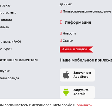
нструкцию на русском языке, которая содержит:
данных
ь заказ
схемы аппликаций для разглаживания морщин,
Пользовательское соглашение
программа
стью лица;
 оплата
х применения кинезио тейпов в эстетическом тей
Информация
 обмен
линейка серии BB GENTLE представлена в двух раз
Новости
кура, Лаванда, Беж, а также особая дизайнерская 
Статьи
ответы (FAQ)
:
Бесплатная послепродажная поддержка
е курсы
Акции и скидки
-классы по эстетическому кинезиотейпировани
тствия! Записаться Вы можете
на этой странице
.
ативным клиентам
Наше мобильное прилож
акупки
Загрузите в
App Store
тели бренда
Загрузите
Android
вы соглашаетесь с использованием cookie и
политикой
щищены. «BBalance» является зарегистрированным товарным знаком.