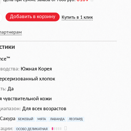
Цена при сумме заказа от 7000 руб.
Добавить в корзину
Купить в 1 клик
 партнерам
стики
nce™
водства:
Южная Корея
рсеризованный хлопок
ть:
Да
 чувствительной кожи
диапазон:
Для всех возрастов
:
Сакура
БЕЖЕВЫЙ
МЯТА
ЛАВАНДА
ЛЕОПАРД
сации:
ОСОБО ДЕЛИКАТНАЯ