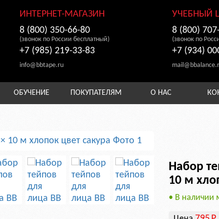
ИНТЕРНЕТ-МАГАЗИН
УЧЕБНЫЙ 
8 (800) 350-66-80
8 (800) 707
(звонок по России бесплатный)
(звонок по Росс
+7 (985) 219-33-83
+7 (934) 00
info@bbtape.ru
mail@bbalance.
ОБУЧЕНИЕ
ПОКУПАТЕЛЯМ
О НАС
КО
Набор те
10 м хло
• В наличии 
795
Р
Цена