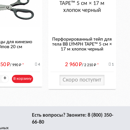
льное количество красителей сохраняя
кам материал продукции новой серии BB
 мировом рынке косметологии. Можно с
. Его качество не только не уступает
Перфорированный тейп для
ы для кинезио
тела BB LYMPH TAPE™ 5 см ×
йпов 20 см
17 м хлопок черный
 просто попробуйте новый BB GENTLE
и
350
Р
2 960
Р
4
1
/ 990
Р
*
/ 2 210
Р
*
+
В корзину
Скоро поступит
Есть вопросы? Звоните:
8 (800) 350-
ичного расхода.
66-80
льных