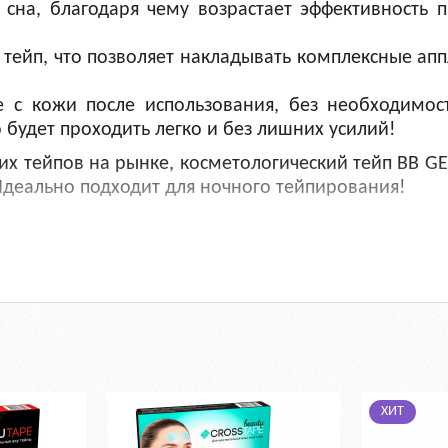
 сна, благодаря чему возрастает эффективность
 тейп, что позволяет накладывать комплексные апп
 с кожи после использования, без необходимос
 будет проходить легко и без лишних усилий!
ких тейпов на рынке, косметологический тейп BB G
Идеально подходит для ночного тейпирования!
 натурального мерсеризованного хлопка. Такой те
ства, но обладает улучшенными характеристиками
ХИТ
атериалу специалисты BBALANCE LAB создали нов
е умиротворяющие цвета не только благоприятно в