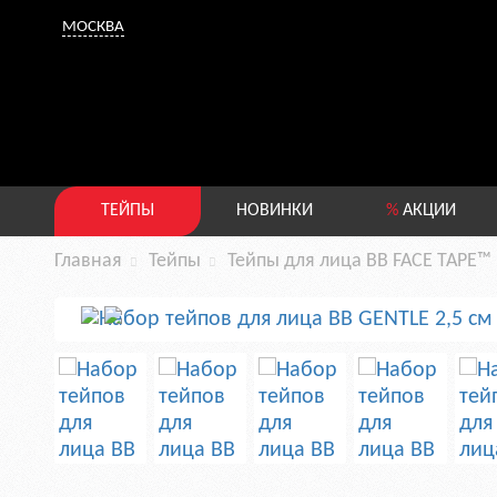
МОСКВА
ТЕЙПЫ
НОВИНКИ
%
АКЦИИ
Главная
Тейпы
Тейпы для лица BB FACE TAPE™