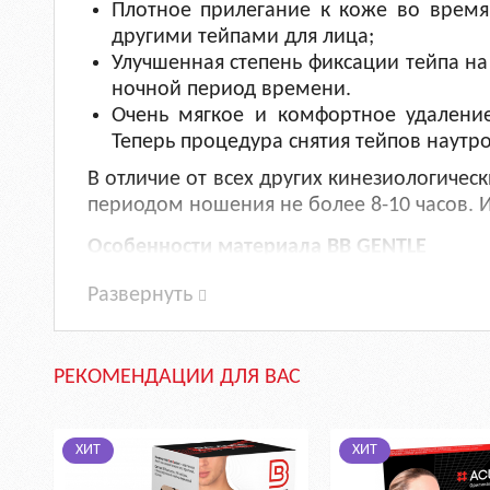
Плотное прилегание к коже во время
другими тейпами для лица;
Улучшенная степень фиксации тейпа на
ночной период времени.
Очень мягкое и комфортное удаление
Теперь процедура снятия тейпов наутро
В отличие от всех других кинезиологичес
периодом ношения не более 8-10 часов. 
Особенности материала BB GENTLE
Линия серии BB GENTLE
производится из
Развернуть
материал сохраняет свои природные свой
воздухопроницаемостью
прочностью
РЕКОМЕНДАЦИИ ДЛЯ ВАС
мягкостью
гигроскопичностью
ХИТ
ХИТ
Для придания воздушности и нежности м
мята, сакура, лаванда и беж. Эти нежны