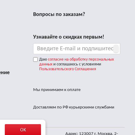
 профилактики двойного подбородка и
Вопросы по заказам?
пировании!
мерах – шириной 2,5 см и 5 см в рулонах
Узнавайте о скидках первым!
расцветка - Леопард.
Даю
согласие на обработку персональных
ю, которые проходят в режиме онлайн-
данных
и соглашаюсь с условиями
Пользовательского Соглашения
ение
Мы принимаем к оплате
Доставляем по РФ курьерскими службами
OK
Адрес: 123007 г. Москва, 2-