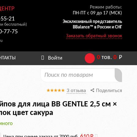
Режим работы:
ЦЕНТР
ПН-ПТ с 09 до 17 (МСК)
-55-21
Эксклюзивный представитель
ии бесплатный)
BBalance™ в России и СНГ
0-77-75
Заказать обратный звонок
ru
0
тов.
0
Р
Войти
НТАКТЫ
3 отзыва
Поделиться
йпов для лица BB GENTLE 2,5 см ×
пок цвет сакура
много
610
Р