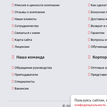
Внутри упаковки Вы найдете подробную и
Миссия и ценности компании
Как сделат
наиболее эффективные, пошаговые 
Отзывы о компании
Бонусная 
комплексной работой со всей поверхно
Наши клиенты
Доставка и
исчерпывающую информацию о правила
Сотрудничество
Возврат и
В нашем официальном интернет-магазине 
Связаться с нами
Гарантии
длиной 5 м. Варианты расцветок: Мята, Са
Карта сайта
Вопросы и 
Также для всех наших клиентов действует
Лицензии
Обучающи
Приглашаем Вас на БЕСПЛАТНЫЕ мастер
трансляций и в формате личного прису
Наша команда
Корпор
Обращение руководства
Оптовые з
Преподаватели
Представи
Специалисты
Вакансии
Пользуясь сайтом, 
.
конфиденциальности
© 2011 - 2026 Все права за