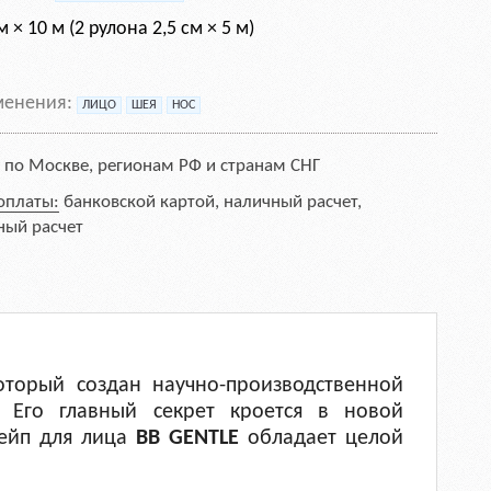
м × 10 м (2 рулона 2,5 см × 5 м)
менения:
ЛИЦО
ШЕЯ
НОС
:
по Москве, регионам РФ и странам СНГ
оплаты:
банковской картой, наличный расчет,
ный расчет
оторый создан научно-производственной
 Его главный секрет кроется в новой
тейп для лица
BB​ GENTLE
обладает целой