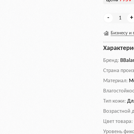
-
+
Бизнесу и
Характери
Бренд:
BBala
Cтрана произ
Материал:
Ме
Влагостойкос
Тип кожи:
Для
Возрастной 
Цвет товара
Уровень фик