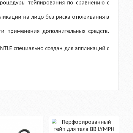
 процедуры тейпирования по сравнению с
ликации на лицо без риска отклеивания в
ти применения дополнительных средств.
ENTLE специально создан для аппликаций с
хнологичный и одновременно натуральный
:
ую цветовую гамму пастельных оттенков:
оздействуют на эмоциональное состояние,