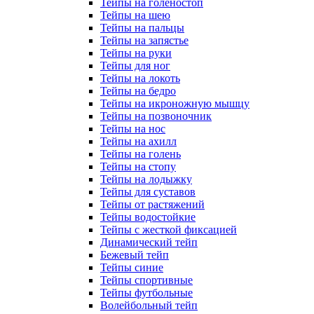
Тейпы на голеностоп
Тейпы на шею
Тейпы на пальцы
Тейпы на запястье
Тейпы на руки
Тейпы для ног
Тейпы на локоть
Тейпы на бедро
Тейпы на икроножную мышцу
Тейпы на позвоночник
Тейпы на нос
Тейпы на ахилл
Тейпы на голень
Тейпы на стопу
Тейпы на лодыжку
Тейпы для суставов
Тейпы от растяжений
Тейпы водостойкие
Тейпы с жесткой фиксацией
Динамический тейп
Бежевый тейп
Тейпы синие
Тейпы спортивные
Тейпы футбольные
Волейбольный тейп