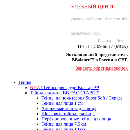
УЧЕБНЫЙ ЦЕНТР
8 (800) 707-55-21
(звонок по России бесплатный)
+7 (934) 000-77-75
mail@bbalance.ru
Режим работы:
ПН-ПТ с 09 до 17 (МСК)
Эксклюзивный представитель
BBalance™ в России и СНГ
Заказать обратный звонок
Тейпы
NEW!
Тейпы для груди Bra Tape™
Тейпы для лица BB FACE TAPE™
Тейпы на ночь (серия Super Soft / Gentle)
Тейпы для лица 1 см
Хлопковые тейпы для лица
Шелковые тейпы для лица
Перфорированные тейпы для лица
Тейпы для лица 7,5 см
Тейпы для лица 10 см