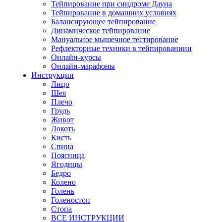
Тейпирование при синдроме Дауна
Тейпирование в домашних условиях
Балансирующее тейпирование
Динамическое тейпирование
Мануальное мышечное тестирование
Рефлекторные техники в тейпированиии
Онлайн-курсы
Онлайн-марафоны
Инструкции
Лицо
Шея
Плечо
Грудь
Живот
Локоть
Кисть
Спина
Поясница
Ягодицы
Бедро
Колено
Голень
Голеностоп
Стопа
ВСЕ ИНСТРУКЦИИ