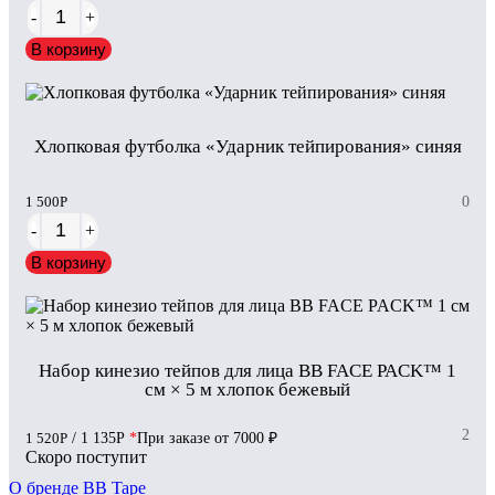
-
+
В корзину
Хлопковая футболка «Ударник тейпирования» синяя
1 500
Р
0
-
+
В корзину
Набор кинезио тейпов для лица BB FACE PACK™ 1
см × 5 м хлопок бежевый
2
1 520
Р
/ 1 135
Р
*
При заказе от 7000 ₽
Скоро поступит
О бренде BB Tape