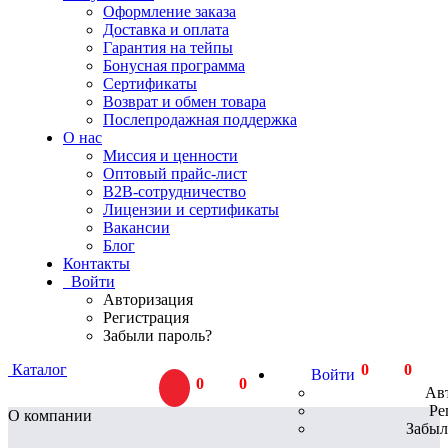
Оформление заказа
Доставка и оплата
Гарантия на тейпы
Бонусная программа
Сертификаты
Возврат и обмен товара
Послепродажная поддержка
О нас
Миссия и ценности
Оптовый прайс-лист
В2В-сотрудничество
Лицензии и сертификаты
Вакансии
Блог
Контакты
Войти
Авторизация
Регистрация
Забыли пароль?
Каталог
0
тов.
0
Р
Войти
0
тов.
0
Р
Ав
Ре
О компании
Забыл