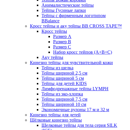
Анималистические тейпы
Тейпы Гусиные лапки
Тейпы с фирменным логотипом
BBalance
Кросс тейпы и аку тейпы BB CROSS TAPE™
Кросс тейпы
Размер А
Размер B
Размер С
Набор кросс тейпов (А+B+C)
Аку тейпы
Кинезио тейпы для чувствительной кожи
Тейпы из шелка
Тейпы шириной 2,5 см
Тейпы шириной 5 см
Тейпы для детей KIDS
Лимфодренажные тейпы LYMPH
Тейпы из эко-хлопка
Тейпы шириной 7,5 см
Тейпы шириной 10 см
Экономичные рулоны 17 м и 32 м
Кинезио тейпы для детей
Шёлковые кинезио тейпы
Шелковые тейпы для тела серия SILK