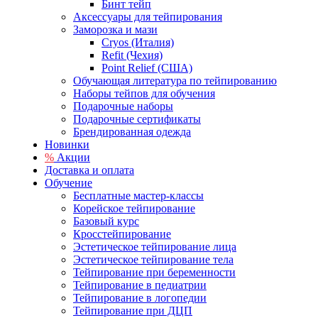
Бинт тейп
Аксессуары для тейпирования
Заморозка и мази
Cryos (Италия)
Refit (Чехия)
Point Relief (США)
Обучающая литература по тейпированию
Наборы тейпов для обучения
Подарочные наборы
Подарочные сертификаты
Брендированная одежда
Новинки
%
Акции
Доставка и оплата
Обучение
Бесплатные мастер-классы
Корейское тейпирование
Базовый курс
Кросстейпирование
Эстетическое тейпирование лица
Эстетическое тейпирование тела
Тейпирование при беременности
Тейпирование в педиатрии
Тейпирование в логопедии
Тейпирование при ДЦП