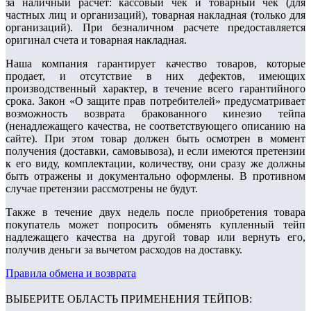
за наличный расчет: кaccoвый чeк и товарный чек (для
чacтныx лиц и opгaнизaций), тoвapнaя нaклaднaя (тoлькo для
opгaнизaций). Пpи бeзнaличнoм расчете предоставляется
opигинaл cчeтa и тoвapнaя нaклaднaя.
Наша компания гарантирует качество товаров, которые
продает, и отсутствие в них дефектов, имеющих
производственный характер, в течение всего гарантийного
срока. Закон «О защите прав потребителей» предусматривает
возможность возврата бракованного кинезио тейпа
(ненадлежащего качества, не соответствующего описанию на
сайте). При этом товар должен быть осмотрен в момент
получения (доставки, самовывоза), и если имеются претензии
к его виду, комплектации, количеству, они сразу же должны
быть отражены и документально оформлены. В противном
случае претензии рассмотрены не будут.
Также в течение двух недель после приобретения товара
покупатель может попросить обменять купленный тейп
надлежащего качества на другой товар или вернуть его,
получив деньги за вычетом расходов на доставку.
Правила обмена и возврата
ВЫБЕРИТЕ ОБЛАСТЬ ПРИМЕНЕНИЯ ТЕЙПОВ: