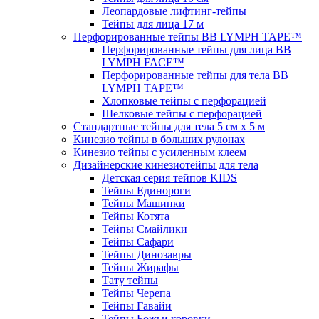
Леопардовые лифтинг-тейпы
Тейпы для лица 17 м
Перфорированные тейпы BB LYMPH TAPE™
Перфорированные тейпы для лица BB
LYMPH FACE™
Перфорированные тейпы для тела BB
LYMPH TAPE™
Хлопковые тейпы с перфорацией
Шелковые тейпы с перфорацией
Стандартные тейпы для тела 5 см x 5 м
Кинезио тейпы в больших рулонах
Кинезио тейпы с усиленным клеем
Дизайнерские кинезиотейпы для тела
Детская серия тейпов KIDS
Тейпы Единороги
Тейпы Машинки
Тейпы Котята
Тейпы Смайлики
Тейпы Сафари
Тейпы Динозавры
Тейпы Жирафы
Тату тейпы
Тейпы Черепа
Тейпы Гавайи
Тейпы Божьи коровки