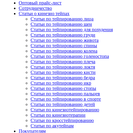
Оптовый прайс-лист
Сотрудничество
Статьи о кинезио тейпах
Статьи по тейпированию лица
Статьи по тейпированию шеи
Статьи по тейпированию для похудения
Статьи по тейпированию груди
Статьи по тейпированию живота
Статьи по тейпированию спины
Статьи по тейпированию колена
Статьи по тейпированию голеностопа
Статьи по тейпированию плеча
Статьи по тейпированию локтя
Статьи по тейпированию кисти
Статьи по тейпированию бедра
Статьи по тейпированию икр
Статьи по тейпированию стопы
Статьи по тейпированию пальцев
Статьи по тейпированию в спорте
Статьи по тейпированию детей
Статьи по кинезиотейпированию
Статьи по кинезиотерапии
Статьи по кросстейпированию
Статьи по акутейпам
Покупателям