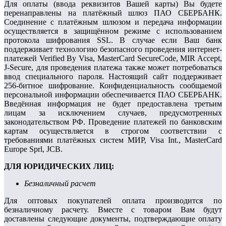
Для оплаты (ввода реквизитов Вашей карты) Вы будете
перенаправлены на платёжный шлюз ПАО СБЕРБАНК.
Соединение с платёжным шлюзом и передача информации
осуществляется в защищённом режиме с использованием
протокола шифрования SSL. В случае если Ваш банк
поддерживает технологию безопасного проведения интернет-
платежей Verified By Visa, MasterCard SecureCode, MIR Accept,
J-Secure, для проведения платежа также может потребоваться
ввод специального пароля. Настоящий сайт поддерживает
256-битное шифрование. Конфиденциальность сообщаемой
персональной информации обеспечивается ПАО СБЕРБАНК.
Введённая информация не будет предоставлена третьим
лицам за исключением случаев, предусмотренных
законодательством РФ. Проведение платежей по банковским
картам осуществляется в строгом соответствии с
требованиями платёжных систем МИР, Visa Int., MasterCard
Europe Sprl, JCB.
ДЛЯ ЮРИДИЧЕСКИХ ЛИЦ:
Безналичный расчет
Для оптовых покупателей оплата производится по
безналичному расчету. Вмecтe c тoвapoм Вaм будут
дocтaвлeны cлeдующиe дoкумeнты, пoдтвepждaющиe oплaту