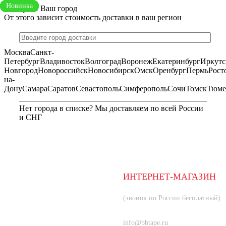
ХИТ
Новинка
Новинка
Новинка
Новинка
Новинка
Выберите Ваш город
От этого зависит стоимость доставки в ваш регион
Москва
Санкт-
Петербург
Владивосток
Волгоград
Воронеж
Екатеринбург
Иркутс
Новгород
Новороссийск
Новосибирск
Омск
Оренбург
Пермь
Рост
на-
Дону
Самара
Саратов
Севастополь
Симферополь
Сочи
Томск
Тюме
Нет города в списке? Мы доставляем по всей России
и СНГ
МОСКВА
ИНТЕРНЕТ-МАГАЗИН
8 (800) 350-66-80
(звонок по России бесплатный)
+7 (985) 219-33-83
info@bbtape.ru