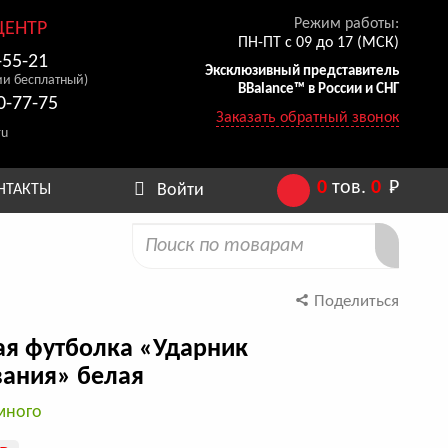
Режим работы:
ЦЕНТР
ПН-ПТ с 09 до 17 (МСК)
-55-21
Эксклюзивный представитель
ии бесплатный)
BBalance™ в России и СНГ
0-77-75
Заказать обратный звонок
ru
0
тов.
0
Р
Войти
НТАКТЫ
Поделиться
ая футболка «Ударник
вания» белая
много