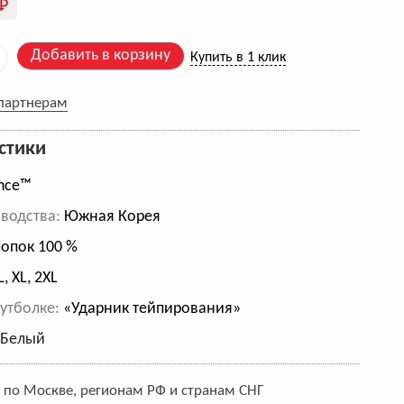
Р
Добавить в корзину
Купить в 1 клик
 партнерам
стики
nce™
водства:
Южная Корея
опок 100 %
L, XL, 2XL
утболке:
«Ударник тейпирования»
:
Белый
:
по Москве, регионам РФ и странам СНГ