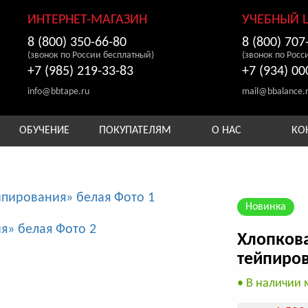
ИНТЕРНЕТ-МАГАЗИН
УЧЕБНЫЙ 
8 (800) 350-66-80
8 (800) 707
(звонок по России бесплатный)
(звонок по Росс
+7 (985) 219-33-83
+7 (934) 00
info@bbtape.ru
mail@bbalance.
ОБУЧЕНИЕ
ПОКУПАТЕЛЯМ
О НАС
КО
Новинка
Хлопков
тейпиро
• В наличии 