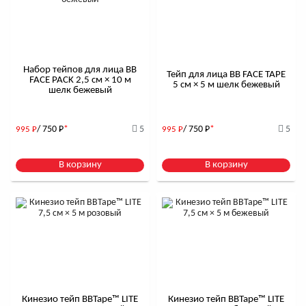
Набор тейпов для лица BB
Тейп для лица BB FACE TAPE
FACE PACK 2,5 см × 10 м
5 см × 5 м шелк бежевый
шелк бежевый
/ 750
Р
*
5
/ 750
Р
*
5
995
Р
995
Р
В корзину
В корзину
Кинезио тейп BBTape™ LITE
Кинезио тейп BBTape™ LITE