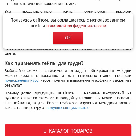
для эстетической коррекции груди.
Все представленные тейпы отличаются высокой
воздухопроницаемостью, хорошо держат форму и комфортны в
Пользуясь сайтом, вы соглашаетесь с использованием
ношении. Поэтому можно оставлять аппликации даже на несколько
cookie и
.
дней без вреда для нежной кожи, а после — аккуратно удалить
политикой конфиденциальности
ненужные пластыри.
OK
Подбирайте тейпы по ширине и длине — рулонов хватит на большое
количество аппликаций. Что касается расцветок, то в наличии есть
как нейтральные бежевые оттенки, незаметные на коже, так и яркие
цвета.
Как применять тейпы для груди?
Выбирайте схему в зависимости от задач тейпирования — одни
можно делать однократно, а для некоторых нужно провести
полноценный курс
, чтобы получить выраженный эффект и закрепить
результат.
Преимущество продукции BBalance — наличие инструкций на
русском языке со схемами в каждой упаковке. Вы можете освоить
азы тейпинга, а для более глубокого изучения методики можно
заказать литературу от
ведущих специалистов
.
КАТАЛОГ ТОВАРОВ