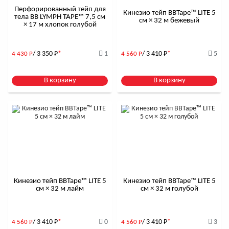
Перфорированный тейп для
Кинезио тейп BBTape™ LITE 5
тела BB LYMPH TAPE™ 7,5 см
см × 32 м бежевый
× 17 м хлопок голубой
/ 3 350
Р
*
1
/ 3 410
Р
*
5
4 430
Р
4 560
Р
В корзину
В корзину
Кинезио тейп BBTape™ LITE 5
Кинезио тейп BBTape™ LITE 5
см × 32 м лайм
см × 32 м голубой
/ 3 410
Р
*
0
/ 3 410
Р
*
3
4 560
Р
4 560
Р