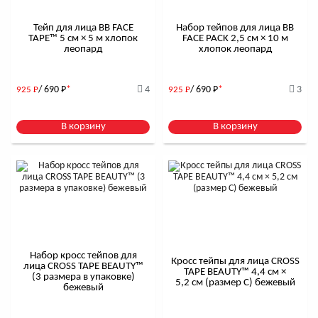
Тейп для лица BB FACE
Набор тейпов для лица BB
TAPE™ 5 см × 5 м хлопок
FACE PACK 2,5 см × 10 м
леопард
хлопок леопард
/ 690
Р
*
4
/ 690
Р
*
3
925
Р
925
Р
В корзину
В корзину
Набор кросс тейпов для
Кросс тейпы для лица CROSS
лица CROSS TAPE BEAUTY™
TAPE BEAUTY™ 4,4 см ×
(3 размера в упаковке)
5,2 см (размер C) бежевый
бежевый