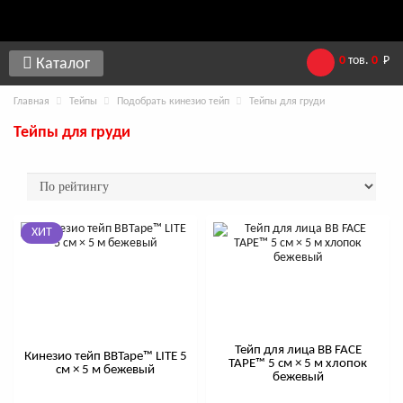
0
тов.
0
Р
Каталог
Главная
Тейпы
Подобрать кинезио тейп
Тейпы для груди
Тейпы для груди
ХИТ
Тейп для лица BB FACE
Кинезио тейп BBTape™ LITE 5
TAPE™ 5 см × 5 м хлопок
см × 5 м бежевый
бежевый