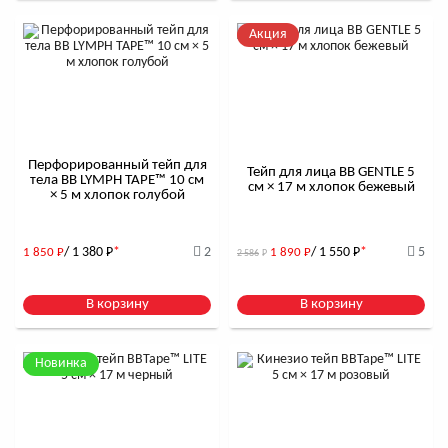
Акция
Перфорированный тейп для
Тейп для лица BB GENTLE 5
тела BB LYMPH TAPE™ 10 см
см × 17 м хлопок бежевый
× 5 м хлопок голубой
/ 1 380
Р
*
2
/ 1 550
Р
*
5
1 850
Р
1 890
Р
2 586
Р
В корзину
В корзину
Новинка