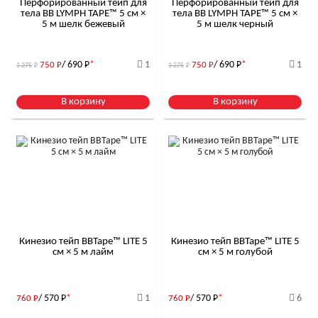
Перфорированный тейп для
Перфорированный тейп для
тела BB LYMPH TAPE™ 5 см ×
тела BB LYMPH TAPE™ 5 см ×
5 м шелк бежевый
5 м шелк черный
/ 690
Р
*
1
/ 690
Р
*
1
750
Р
750
Р
1 275
Р
1 275
Р
В корзину
В корзину
Кинезио тейп BBTape™ LITE 5
Кинезио тейп BBTape™ LITE 5
см × 5 м лайм
см × 5 м голубой
/ 570
Р
*
1
/ 570
Р
*
6
760
Р
760
Р