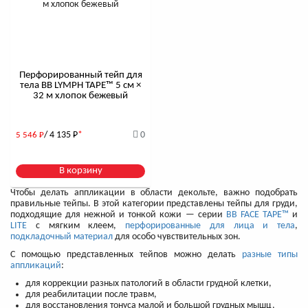
Перфорированный тейп для
тела BB LYMPH TAPE™ 5 см ×
32 м хлопок бежевый
/ 4 135
Р
*
0
5 546
Р
В корзину
Чтобы делать аппликации в области декольте, важно подобрать
правильные тейпы. В этой категории представлены тейпы для груди,
подходящие для нежной и тонкой кожи — серии
BB FACE TAPE™
и
LITE
с мягким клеем,
перфорированные для лица и тела
,
подкладочный материал
для особо чувствительных зон.
С помощью представленных тейпов можно делать
разные типы
аппликаций
:
для коррекции разных патологий в области грудной клетки,
для реабилитации после травм,
для восстановления тонуса малой и большой грудных мышц,