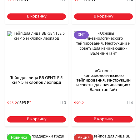
/ 610
Р
*
2
/ 690
Р
*
4
795
Р
925
Р
В корзину
В корзину
ХИТ
«Основы
кинезиологического
Тейп для лица BB GENTLE 5
тейпирования. Инструкции
см × 5 м хлопок леопард
и советы для начинающих»
Валентин Гайт
/ 695
Р
*
3
4
925
Р
990
Р
В корзину
В корзину
Новинка
Акция