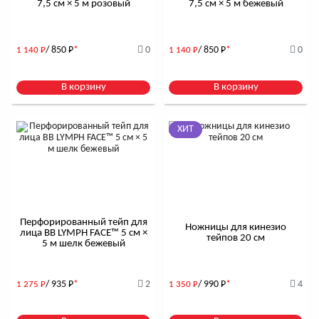
7,5 см × 5 м розовый
7,5 см × 5 м бежевый
/ 850
Р
*
0
/ 850
Р
*
0
1 140
Р
1 140
Р
В корзину
В корзину
ХИТ
Перфорированный тейп для
Ножницы для кинезио
лица BB LYMPH FACE™ 5 см ×
тейпов 20 см
5 м шелк бежевый
/ 935
Р
*
2
/ 990
Р
*
4
1 275
Р
1 350
Р