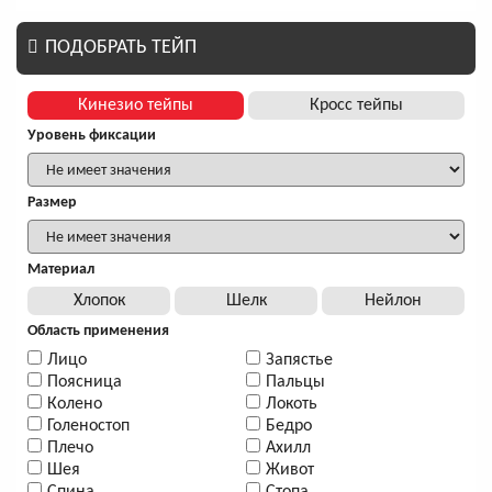
ПОДОБРАТЬ ТЕЙП
Кинезио тейпы
Кросс тейпы
Уровень фиксации
Размер
Материал
Хлопок
Шелк
Нейлон
Область применения
Лицо
Запястье
Поясница
Пальцы
Колено
Локоть
Голеностоп
Бедро
Плечо
Ахилл
Шея
Живот