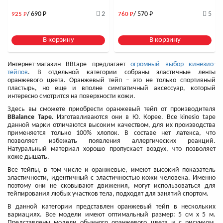
/ 690
Р
2
/ 570
Р
5
925
Р
760
Р
В корзину
В корзину
Интернет-магазин BBtape предлагает
огромный выбор кинезио-
тейпов
. В отдельной категории собраны эластичные ленты
оранжевого цвета. Оранжевый тейп – это не только спортивный
пластырь, но еще и вполне симпатичный аксессуар, который
интересно смотрится на поверхности кожи.
Здесь вы сможете приобрести оранжевый тейп от производителя
BBalance Tape.
Изготавливаются они в Ю. Корее. Все kinesio tape
данной марки отличаются высоким качеством, для их производства
применяется только 100% хлопок. В составе нет латекса, что
позволяет избежать появления аллергических реакций.
Натуральный материал хорошо пропускает воздух, что позволяет
коже дышать.
Все тейпы, в том числе и оранжевые, имеют высокий показатель
эластичности, идентичный с эластичностью кожи человека. Именно
поэтому они не сковывают движения, могут использоваться для
тейпирования любых участков тела, подходят для занятий спортом.
В данной категории представлен оранжевый тейп в нескольких
вариациях. Все модели имеют оптимальный размер: 5 см x 5 м.
Представлены модели обычного оранжевого цвета и с рисунком.