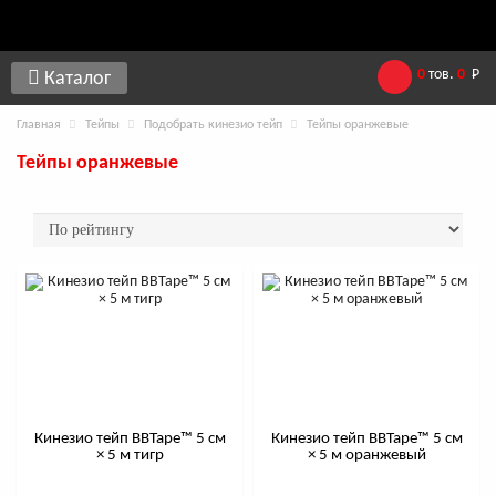
0
тов.
0
Р
Каталог
Главная
Тейпы
Подобрать кинезио тейп
Тейпы оранжевые
Тейпы оранжевые
Кинезио тейп BBTape™ 5 см
Кинезио тейп BBTape™ 5 см
× 5 м тигр
× 5 м оранжевый