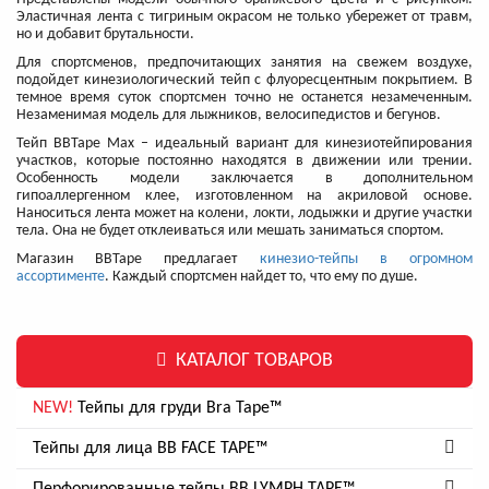
Эластичная лента с тигриным окрасом не только убережет от травм,
но и добавит брутальности.
Для спортсменов, предпочитающих занятия на свежем воздухе,
подойдет кинезиологический тейп с флуоресцентным покрытием. В
темное время суток спортсмен точно не останется незамеченным.
Незаменимая модель для лыжников, велосипедистов и бегунов.
Тейп BBTape Max – идеальный вариант для кинезиотейпирования
участков, которые постоянно находятся в движении или трении.
Особенность модели заключается в дополнительном
гипоаллергенном клее, изготовленном на акриловой основе.
Наноситься лента может на колени, локти, лодыжки и другие участки
тела. Она не будет отклеиваться или мешать заниматься спортом.
Магазин BBTape предлагает
кинезио-тейпы в огромном
ассортименте
. Каждый спортсмен найдет то, что ему по душе.
КАТАЛОГ ТОВАРОВ
NEW!
Тейпы для груди Bra Tape™
Тейпы для лица BB FACE TAPE™