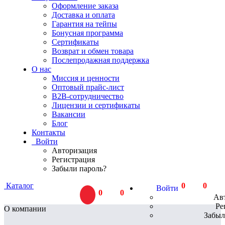
Оформление заказа
Доставка и оплата
Гарантия на тейпы
Бонусная программа
Сертификаты
Возврат и обмен товара
Послепродажная поддержка
О нас
Миссия и ценности
Оптовый прайс-лист
В2В-сотрудничество
Лицензии и сертификаты
Вакансии
Блог
Контакты
Войти
Авторизация
Регистрация
Забыли пароль?
Каталог
0
тов.
0
Р
Войти
0
тов.
0
Р
Ав
Ре
О компании
Забыл