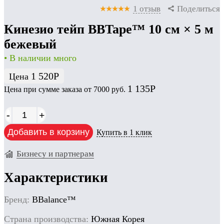
1 отзыв
Поделиться
Кинезио тейп BBTape™ 10 см × 5 м
бежевый
• В наличии много
1 520
Р
Цена
1 135
Р
Цена при сумме заказа от 7000 руб.
-
+
Добавить в корзину
Купить в 1 клик
Бизнесу и партнерам
Характеристики
Бренд:
BBalance™
Cтрана производства:
Южная Корея