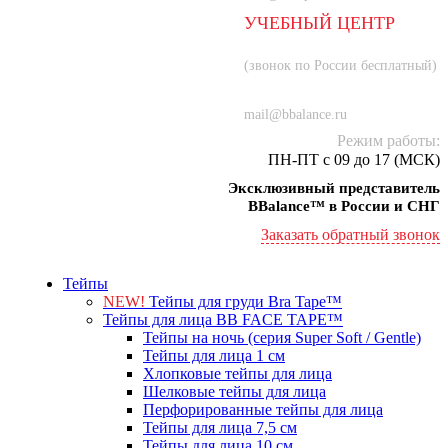
УЧЕБНЫЙ ЦЕНТР
8 (800) 707-55-21
(звонок по России бесплатный)
+7 (934) 000-77-75
mail@bbalance.ru
Режим работы:
ПН-ПТ с 09 до 17 (МСК)
Эксклюзивный представитель
BBalance™ в России и СНГ
Заказать обратный звонок
Тейпы
NEW!
Тейпы для груди Bra Tape™
Тейпы для лица BB FACE TAPE™
Тейпы на ночь (серия Super Soft / Gentle)
Тейпы для лица 1 см
Хлопковые тейпы для лица
Шелковые тейпы для лица
Перфорированные тейпы для лица
Тейпы для лица 7,5 см
Тейпы для лица 10 см