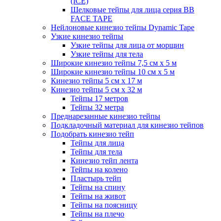
(ICE)
Шелковые тейпы для лица серия BB
FACE TAPE
Нейлоновые кинезио тейпы Dynamic Tape
Узкие кинезио тейпы
Узкие тейпы для лица от морщин
Узкие тейпы для тела
Широкие кинезио тейпы 7,5 см x 5 м
Широкие кинезио тейпы 10 см х 5 м
Кинезио тейпы 5 см x 17 м
Кинезио тейпы 5 см х 32 м
Тейпы 17 метров
Тейпы 32 метра
Преднарезанные кинезио тейпы
Подкладочный материал для кинезио тейпов
Подобрать кинезио тейп
Тейпы для лица
Тейпы для тела
Кинезио тейп лента
Тейпы на колено
Пластырь тейп
Тейпы на спину
Тейпы на живот
Тейпы на поясницу
Тейпы на плечо