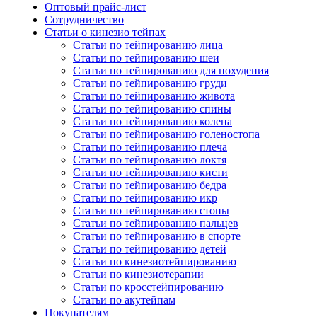
Оптовый прайс-лист
Сотрудничество
Статьи о кинезио тейпах
Статьи по тейпированию лица
Статьи по тейпированию шеи
Статьи по тейпированию для похудения
Статьи по тейпированию груди
Статьи по тейпированию живота
Статьи по тейпированию спины
Статьи по тейпированию колена
Статьи по тейпированию голеностопа
Статьи по тейпированию плеча
Статьи по тейпированию локтя
Статьи по тейпированию кисти
Статьи по тейпированию бедра
Статьи по тейпированию икр
Статьи по тейпированию стопы
Статьи по тейпированию пальцев
Статьи по тейпированию в спорте
Статьи по тейпированию детей
Статьи по кинезиотейпированию
Статьи по кинезиотерапии
Статьи по кросстейпированию
Статьи по акутейпам
Покупателям