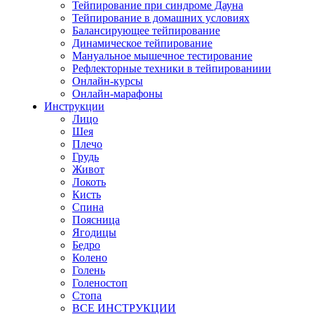
Тейпирование при синдроме Дауна
Тейпирование в домашних условиях
Балансирующее тейпирование
Динамическое тейпирование
Мануальное мышечное тестирование
Рефлекторные техники в тейпированиии
Онлайн-курсы
Онлайн-марафоны
Инструкции
Лицо
Шея
Плечо
Грудь
Живот
Локоть
Кисть
Спина
Поясница
Ягодицы
Бедро
Колено
Голень
Голеностоп
Стопа
ВСЕ ИНСТРУКЦИИ