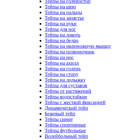
Тейпы на голеностоп
Тейпы на шею
Тейпы на пальцы
Тейпы на запястье
Тейпы на руки
Тейпы для ног
Тейпы на локоть
Тейпы на бедро
Тейпы на икроножную мышцу
Тейпы на позвоночник
Тейпы на нос
Тейпы на ахилл
Тейпы на голень
Тейпы на стопу
Тейпы на лодыжку
Тейпы для суставов
Тейпы от растяжений
Тейпы водостойкие
Тейпы с жесткой фиксацией
Динамический тейп
Бежевый тейп
Тейпы синие
Тейпы спортивные
Тейпы футбольные
Волейбольный тейп