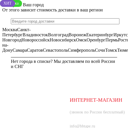
ХИТ
Новинка
ХИТ
Выберите Ваш город
От этого зависит стоимость доставки в ваш регион
Москва
Санкт-
Петербург
Владивосток
Волгоград
Воронеж
Екатеринбург
Иркутс
Новгород
Новороссийск
Новосибирск
Омск
Оренбург
Пермь
Рост
на-
Дону
Самара
Саратов
Севастополь
Симферополь
Сочи
Томск
Тюме
Нет города в списке? Мы доставляем по всей России
и СНГ
МОСКВА
ИНТЕРНЕТ-МАГАЗИН
8 (800) 350-66-80
(звонок по России бесплатный)
+7 (985) 219-33-83
info@bbtape.ru