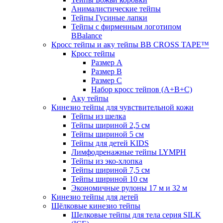
Анималистические тейпы
Тейпы Гусиные лапки
Тейпы с фирменным логотипом
BBalance
Кросс тейпы и аку тейпы BB CROSS TAPE™
Кросс тейпы
Размер А
Размер B
Размер С
Набор кросс тейпов (А+B+C)
Аку тейпы
Кинезио тейпы для чувствительной кожи
Тейпы из шелка
Тейпы шириной 2,5 см
Тейпы шириной 5 см
Тейпы для детей KIDS
Лимфодренажные тейпы LYMPH
Тейпы из эко-хлопка
Тейпы шириной 7,5 см
Тейпы шириной 10 см
Экономичные рулоны 17 м и 32 м
Кинезио тейпы для детей
Шёлковые кинезио тейпы
Шелковые тейпы для тела серия SILK