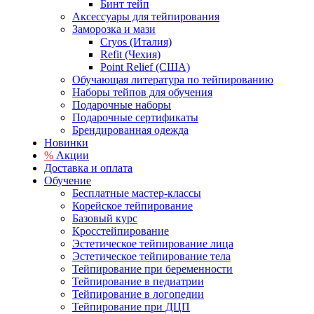
Бинт тейп
Аксессуары для тейпирования
Заморозка и мази
Cryos (Италия)
Refit (Чехия)
Point Relief (США)
Обучающая литература по тейпированию
Наборы тейпов для обучения
Подарочные наборы
Подарочные сертификаты
Брендированная одежда
Новинки
%
Акции
Доставка и оплата
Обучение
Бесплатные мастер-классы
Корейское тейпирование
Базовый курс
Кросстейпирование
Эстетическое тейпирование лица
Эстетическое тейпирование тела
Тейпирование при беременности
Тейпирование в педиатрии
Тейпирование в логопедии
Тейпирование при ДЦП