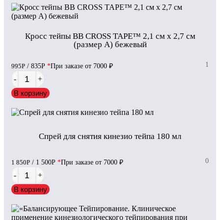
Кросс тейпы BB CROSS TAPE™ 2,1 см x 2,7 см
(размер А) бежевый
1
995
Р
/ 835
Р
*
При заказе от 7000 ₽
-
+
В корзину
Спрей для снятия кинезио тейпа 180 мл
0
1 850
Р
/ 1 500
Р
*
При заказе от 7000 ₽
-
+
В корзину