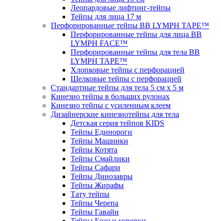
Леопардовые лифтинг-тейпы
Тейпы для лица 17 м
Перфорированные тейпы BB LYMPH TAPE™
Перфорированные тейпы для лица BB
LYMPH FACE™
Перфорированные тейпы для тела BB
LYMPH TAPE™
Хлопковые тейпы с перфорацией
Шелковые тейпы с перфорацией
Стандартные тейпы для тела 5 см x 5 м
Кинезио тейпы в больших рулонах
Кинезио тейпы с усиленным клеем
Дизайнерские кинезиотейпы для тела
Детская серия тейпов KIDS
Тейпы Единороги
Тейпы Машинки
Тейпы Котята
Тейпы Смайлики
Тейпы Сафари
Тейпы Динозавры
Тейпы Жирафы
Тату тейпы
Тейпы Черепа
Тейпы Гавайи
Тейпы Божьи коровки