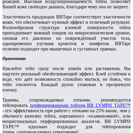
реакций. Высокая воздухопроницаемость тейпа позволяет
Вашей коже свободно дышать, благодаря чему она не запреет.
Эластичность продукции BBTape соответствует эластичности
кожи, что обеспечивает нужный эффект и отличный результат.
Волнообразная структура клеевой поверхности тейпа
приподнимает кожный покров на микроскопическом уровне,
снижая его давление на повреждённый участок тела,
одновременно улучшая кровоток и лимфоток. BBTape
отлично подходит при мышечных и суставных травмах.
Применение
Наклейте тейп сразу после ушиба или растяжения, Вы
ощутите реальный обезболивающий эффект. Клей устойчив к
воде, что даёт возможность спокойно мыться, не боясь, что
тейп отклеится. Каждый рулон упакован в прозрачную
пленку.
Травмы, сопровождаемые отеками, рекомендуется
тейпировать
перфорированным тейпом BB LYMPH TAPE™
- его эффективность при работе с отеками на 25% выше, чем у
обычного кинезио тейпа, нарезанного «осьминожкой», или
неоригинальных перфорированных аналогов. BB LYMPH
TAPE™ идеально подходит для тейпирования
травм, сопровождаемых гематомами!