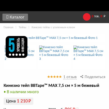
0
тов.
0
Р
Каталог
Главная
Тейпы
Кинезио тейпы с усиленным клеем
1 отзыв
Поделиться
Кинезио тейп BBTape™ МАХ 7,5 см × 5 м бежевый
• В наличии много
1 210
Р
Цена