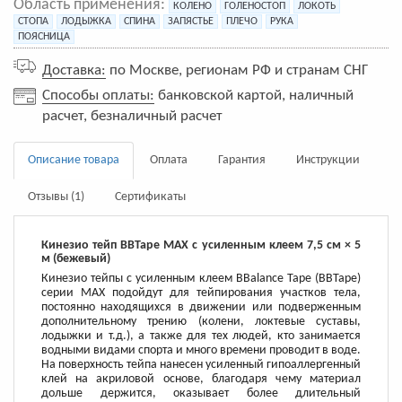
Область применения:
КОЛЕНО
ГОЛЕНОСТОП
ЛОКОТЬ
СТОПА
ЛОДЫЖКА
СПИНА
ЗАПЯСТЬЕ
ПЛЕЧО
РУКА
ПОЯСНИЦА
Доставка:
по Москве, регионам РФ и странам СНГ
Способы оплаты:
банковской картой, наличный
расчет, безналичный расчет
Описание товара
Оплата
Гарантия
Инструкции
Отзывы (1)
Сертификаты
Кинезио тейп BBTape MAX с усиленным клеем 7,5 см × 5
м (бежевый)
Кинезио тейпы с усиленным клеем BBalance Tape (BBTape)
серии MAX подойдут для тейпирования участков тела,
постоянно находящихся в движении или подверженным
дополнительному трению (колени, локтевые суставы,
лодыжки и т.д.), а также для тех людей, кто занимается
водными видами спорта и много времени проводит в воде.
На поверхность тейпа нанесен усиленный гипоаллергенный
клей на акриловой основе, благодаря чему материал
дольше держится, оказывает более длительный