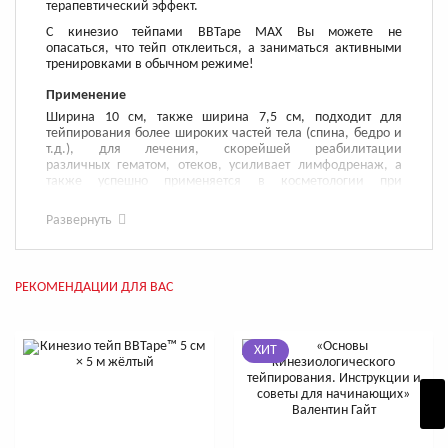
терапевтический эффект.
С кинезио тейпами BBTape MAX Вы можете не
опасаться, что тейп отклеиться, а заниматься активными
тренировками в обычном режиме!
Применение
Ширина 10 см, также ширина 7,5 см, подходит для
тейпирования более широких частей тела (спина, бедро и
т.д.), для лечения, скорейшей реабилитации
различных гематом, отеков, усиливает лимфодренаж, а
также успешно применяется в косметологии при
липосакциях.
Развернуть
Кинезио тейпы BBTape, производимые в
Ю.Корее, отличаются безупречным качеством материалов
и походят для тейпирования любых участков тела. Состоят
из высококачественного хлопка и не содержат латекса, что
РЕКОМЕНДАЦИИ ДЛЯ ВАС
исключает возникновение аллергических реакций.
Высокая воздухопроницаемость позволяет Вашей коже
свободно дышать, благодаря чему она не запреет под
тейпом.
ХИТ
Особенности
Эластичность тейпа BBTape (Био Баланс) соответствует
эластичности кожи, что обеспечивает нужный эффект и
отличный результат. Волнообразная структура клеевой
поверхности тейпа приподнимает кожный покров на