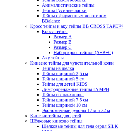
Анималистические тейпы
Тейпы Гусиные лапки
Тейпы с фирменным логотипом
BBalance
Кросс тейпы и аку тейпы BB CROSS TAPE™
Кросс тейпы
Размер А
Размер B
Размер С
Набор кросс тейпов (А+B+C)
Аку тейпы
Кинезио тейпы для чувствительной кожи
Тейпы из шелка
Тейпы шириной 2,5 см
Тейпы шириной 5 см
Тейпы для детей KIDS
Лимфодренажные тейпы LYMPH
Тейпы из эко-хлопка
Тейпы шириной 7,5 см
Тейпы шириной 10 см
Экономичные рулоны 17 м и 32 м
Кинезио тейпы для детей
Шёлковые кинезио тейпы
Шелковые тейпы для тела серия SILK