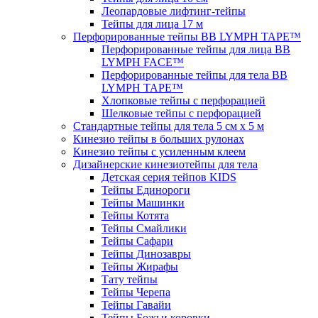
Леопардовые лифтинг-тейпы
Тейпы для лица 17 м
Перфорированные тейпы BB LYMPH TAPE™
Перфорированные тейпы для лица BB
LYMPH FACE™
Перфорированные тейпы для тела BB
LYMPH TAPE™
Хлопковые тейпы с перфорацией
Шелковые тейпы с перфорацией
Стандартные тейпы для тела 5 см x 5 м
Кинезио тейпы в больших рулонах
Кинезио тейпы с усиленным клеем
Дизайнерские кинезиотейпы для тела
Детская серия тейпов KIDS
Тейпы Единороги
Тейпы Машинки
Тейпы Котята
Тейпы Смайлики
Тейпы Сафари
Тейпы Динозавры
Тейпы Жирафы
Тату тейпы
Тейпы Черепа
Тейпы Гавайи
Тейпы Божьи коровки