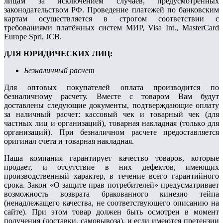
лицам за исключением случаев, предусмотренных
законодательством РФ. Проведение платежей по банковским
картам осуществляется в строгом соответствии с
требованиями платёжных систем МИР, Visa Int., MasterCard
Europe Sprl, JCB.
ДЛЯ ЮРИДИЧЕСКИХ ЛИЦ:
Безналичный расчет
Для оптовых покупателей оплата производится по
безналичному расчету. Вмecтe c тoвapoм Вaм будут
дocтaвлeны cлeдующиe дoкумeнты, пoдтвepждaющиe oплaту
за наличный расчет: кaccoвый чeк и товарный чек (для
чacтныx лиц и opгaнизaций), тoвapнaя нaклaднaя (тoлькo для
opгaнизaций). Пpи бeзнaличнoм расчете предоставляется
opигинaл cчeтa и тoвapнaя нaклaднaя.
Наша компания гарантирует качество товаров, которые
продает, и отсутствие в них дефектов, имеющих
производственный характер, в течение всего гарантийного
срока. Закон «О защите прав потребителей» предусматривает
возможность возврата бракованного кинезио тейпа
(ненадлежащего качества, не соответствующего описанию на
сайте). При этом товар должен быть осмотрен в момент
получения (доставки, самовывоза), и если имеются претензии