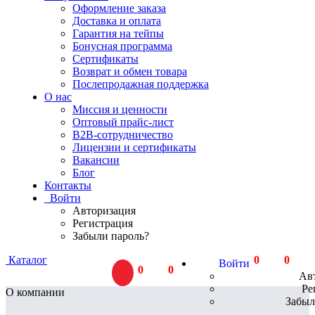
Оформление заказа
Доставка и оплата
Гарантия на тейпы
Бонусная программа
Сертификаты
Возврат и обмен товара
Послепродажная поддержка
О нас
Миссия и ценности
Оптовый прайс-лист
В2В-сотрудничество
Лицензии и сертификаты
Вакансии
Блог
Контакты
Войти
Авторизация
Регистрация
Забыли пароль?
Каталог
0
тов.
0
Р
Войти
0
тов.
0
Р
Ав
Ре
О компании
Забыл