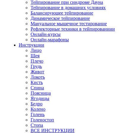
Тейпирование при синдроме Дауна
Тейпирование в домашних условиях
Балансирующее тейпирование
Динамическое тейпирование
Мануальное мышечное тестирование
Рефлекторные техники в тейпированиии
Онлайн-курсы
Онлайн-марафоны
Инструкции
Лицо
Шея
Плечо
Грудь
Живот
Локоть
Кисть
Спина
Поясница
Ягодицы
Бедро
Колено
Голень
Голеностоп
Стопа
ВСЕ ИНСТРУКЦИИ