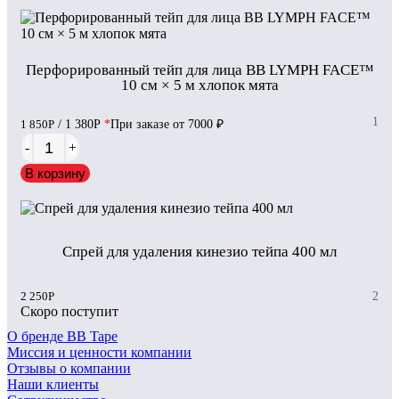
Перфорированный тейп для лица BB LYMPH FACE™
10 см × 5 м хлопок мята
1
1 850
Р
/ 1 380
Р
*
При заказе от 7000 ₽
-
+
В корзину
Cпрей для удаления кинезио тейпа 400 мл
2 250
Р
2
Скоро поступит
О бренде BB Tape
Миссия и ценности компании
Отзывы о компании
Наши клиенты