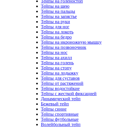
Тейпы на голеностоп
Тейпы на шею
Тейпы на пальцы
Тейпы на запястье
Тейпы на руки
Тейпы для ног
Тейпы на локоть
Тейпы на бедро
Тейпы на икроножную мышцу
Тейпы на позвоночник
Тейпы на нос
Тейпы на ахилл
Тейпы на голень
Тейпы на стопу
Тейпы на лодыжку
Тейпы для суставов
Тейпы от растяжений
Тейпы водостойкие
Тейпы с жесткой фиксацией
Динамический тейп
Бежевый тейп
Тейпы синие
Тейпы спортивные
Тейпы футбольные
Волейбольный тейп