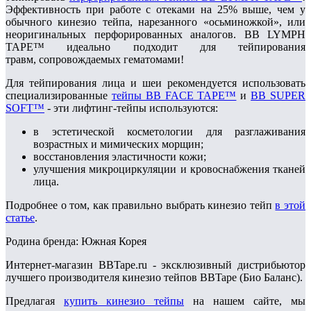
Эффективность при работе с отеками на 25% выше, чем у
обычного кинезио тейпа, нарезанного «осьминожкой», или
неоригинальных перфорированных аналогов. BB LYMPH
TAPE™ идеально подходит для тейпирования
травм, сопровождаемых гематомами!
Для тейпирования лица и шеи рекомендуется использовать
специализированные
тейпы BB FACE TAPE™
и
BB SUPER
SOFT™
- эти лифтинг-тейпы используются:
в эстетической косметологии для разглаживания
возрастных и мимических морщин;
восстановления эластичности кожи;
улучшения микроциркуляции и кровоснабжения тканей
лица.
Подробнее о том, как правильно выбрать кинезио тейп
в этой
статье
.
Родина бренда: Южная Корея
Интернет-магазин BBTape.ru - эксклюзивный дистрибьютор
лучшего производителя кинезио тейпов BBTape (Био Баланс).
Предлагая
купить кинезио тейпы
на нашем сайте, мы