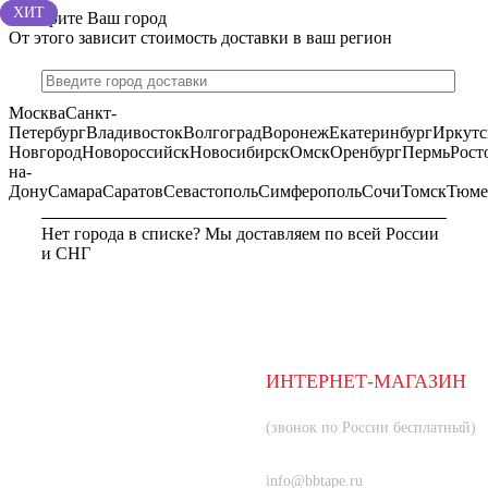
ХИТ
ХИТ
Выберите Ваш город
От этого зависит стоимость доставки в ваш регион
Москва
Санкт-
Петербург
Владивосток
Волгоград
Воронеж
Екатеринбург
Иркутс
Новгород
Новороссийск
Новосибирск
Омск
Оренбург
Пермь
Рост
на-
Дону
Самара
Саратов
Севастополь
Симферополь
Сочи
Томск
Тюме
Нет города в списке? Мы доставляем по всей России
и СНГ
МОСКВА
ИНТЕРНЕТ-МАГАЗИН
8 (800) 350-66-80
(звонок по России бесплатный)
+7 (985) 219-33-83
info@bbtape.ru