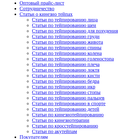
Оптовый прайс-лист
Сотрудничество
Статьи о кинезио тейпах
Статьи по тейпированию лица
Статьи по тейпированию шеи
Статьи по тейпированию для похудения
Статьи по тейпированию груди
Статьи по тейпированию живота
Статьи по тейпированию спины
Статьи по тейпированию колена
Статьи по тейпированию голеностопа
Статьи по тейпированию плеча
Статьи по тейпированию локтя
Статьи по тейпированию кисти
Статьи по тейпированию бедра
Статьи по тейпированию икр
Статьи по тейпированию стопы
Статьи по тейпированию пальцев
Статьи по тейпированию в спорте
Статьи по тейпированию детей
Статьи по кинезиотейпированию
Статьи по кинезиотерапии
Статьи по кросстейпированию
Статьи по акутейпам
Покупателям