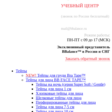
УЧЕБНЫЙ ЦЕНТР
8 (800) 707-55-21
(звонок по России бесплатный)
+7 (934) 000-77-75
mail@bbalance.ru
Режим работы:
ПН-ПТ с 09 до 17 (МСК)
Эксклюзивный представитель
BBalance™ в России и СНГ
Заказать обратный звонок
Тейпы
NEW!
Тейпы для груди Bra Tape™
Тейпы для лица BB FACE TAPE™
Тейпы на ночь (серия Super Soft / Gentle)
Тейпы для лица 1 см
Хлопковые тейпы для лица
Шелковые тейпы для лица
Перфорированные тейпы для лица
Тейпы для лица 7,5 см
Тейпы для лица 10 см