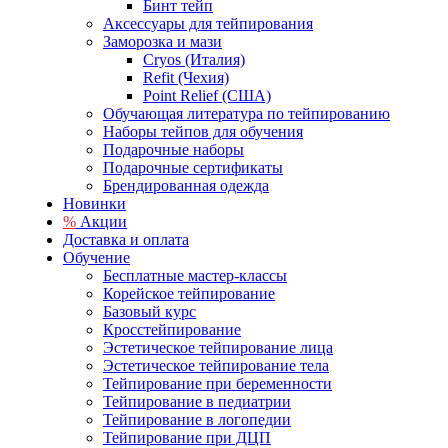
Бинт тейп
Аксессуары для тейпирования
Заморозка и мази
Cryos (Италия)
Refit (Чехия)
Point Relief (США)
Обучающая литература по тейпированию
Наборы тейпов для обучения
Подарочные наборы
Подарочные сертификаты
Брендированная одежда
Новинки
%
Акции
Доставка и оплата
Обучение
Бесплатные мастер-классы
Корейское тейпирование
Базовый курс
Кросстейпирование
Эстетическое тейпирование лица
Эстетическое тейпирование тела
Тейпирование при беременности
Тейпирование в педиатрии
Тейпирование в логопедии
Тейпирование при ДЦП