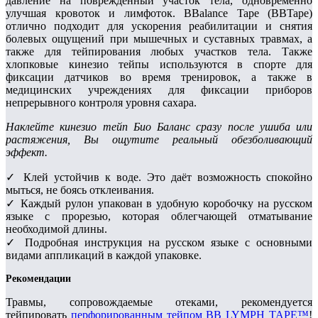
давление на повреждённый участок тела, одновременно
улучшая кровоток и лимфоток. BBalance Tape (BBTape)
отлично подходит для ускорения реабилитации и снятия
болевых ощущений при мышечных и суставных травмах, а
также для тейпирования любых участков тела. Также
хлопковые кинезио тейпы используются в спорте для
фиксации датчиков во время тренировок, а также в
медицинских учреждениях для фиксации приборов
непрерывного контроля уровня сахара.
Наклейте кинезио тейп Био Баланс сразу после ушиба или
растяжения, Вы ощутите реальный обезболивающий
эффект.
✓ Клей устойчив к воде. Это даёт возможность спокойно
мыться, не боясь отклеивания.
✓ Каждый рулон упакован в удобную коробочку на русском
языке с прорезью, которая облегчающей отматывание
необходимой длины.
✓ Подробная инструкция на русском языке с основными
видами аппликаций в каждой упаковке.
Рекомендации
Травмы, сопровождаемые отеками, рекомендуется
тейпировать
перфорированным тейпом BB LYMPH TAPE™
!