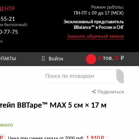
Режим работы:
ЦЕНТР
ПН-ПТ с 09 до 17 (МСК)
-55-21
Эксклюзивный представитель
ии бесплатный)
BBalance™ в России и СНГ
0-77-75
Заказать обратный звонок
ru
0
тов.
0
Р
Войти
НТАКТЫ
Поделиться
тейп BBTape™ МАХ 5 см × 17 м
много
Р
1 910
Р
Цена при сумме заказа от 7000 руб.