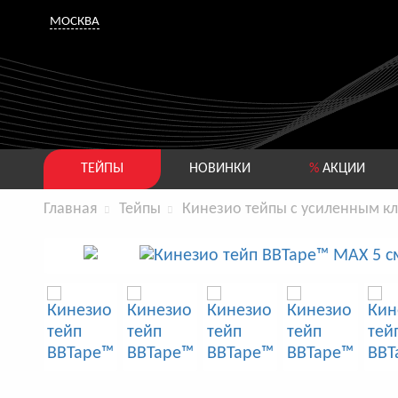
МОСКВА
ТЕЙПЫ
НОВИНКИ
%
АКЦИИ
Главная
Тейпы
Кинезио тейпы с усиленным к