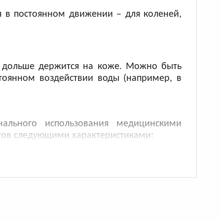
я в постоянном движении – для коленей,
и дольше держится на коже. Можно быть
стоянном воздействии воды (например, в
нального использования медицинскими
огов следующими характеристиками:
без добавления латекса и лекарственных
при длительном ношении.
обеспечивают надежную фиксацию, но не
поэтому мы гарантируем подлинность