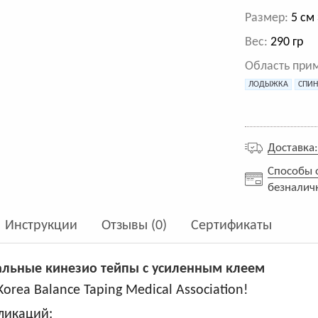
Размер:
5 см 
Вес:
290 гр
Область при
ЛОДЫЖКА
СПИ
Доставка
Способы 
безналич
Инструкции
Отзывы (0)
Сертификаты
кальные кинезио тейпы с усиленным клеем
ea Balance Taping Medical Association!
ликаций: