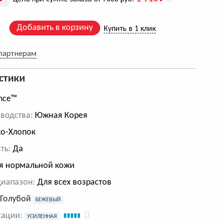
Добавить в корзину
Купить в 1 клик
 партнерам
стики
nce™
водства:
Южная Корея
о-Хлопок
ть:
Да
я нормальной кожи
диапазон:
Для всех возрастов
:
Голубой
БЕЖЕВЫЙ
сации:
УСИЛЕННАЯ