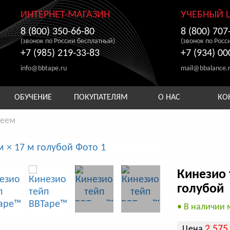
ИНТЕРНЕТ-МАГАЗИН
УЧЕБНЫЙ 
8 (800) 350-66-80
8 (800) 707
(звонок по России бесплатный)
(звонок по Росс
+7 (985) 219-33-83
+7 (934) 00
info@bbtape.ru
mail@bbalance.
ОБУЧЕНИЕ
ПОКУПАТЕЛЯМ
О НАС
КО
леем
Кинезио 
голубой
• В наличии 
2 575
Цена