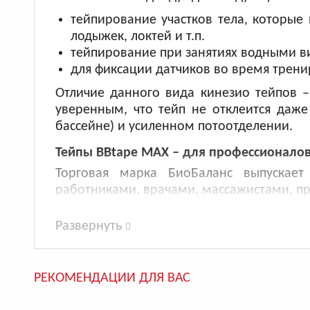
тейпирование участков тела, которые
лодыжек, локтей и т.п.
тейпирование при занятиях водными в
для фиксации датчиков во время трени
Отличие данного вида кинезио тейпов 
уверенным, что тейп не отклеится даже
бассейне) и усиленном потоотделении.
Тейпы BBtape MAX – для профессионало
Торговая марка БиоБаланс выпускает
работниками, врачами, массажистами, пр
Качественные материалы – для изгото
Развернуть
средств. Поэтому развитие аллергичес
Воздухопроницаемые аппликации – кож
Эластичность, соответствующая эла
РЕКОМЕНДАЦИИ ДЛЯ ВАС
деформируются и не ограничивают под
BBTape.ru
является эксклюзивным дист