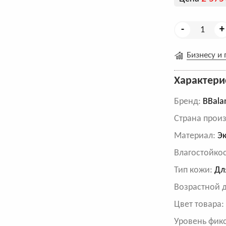
-
+
Бизнесу и
Характери
Бренд:
BBala
Cтрана произ
Материал:
Эк
Влагостойкос
Тип кожи:
Дл
Возрастной 
Цвет товара
Уровень фик