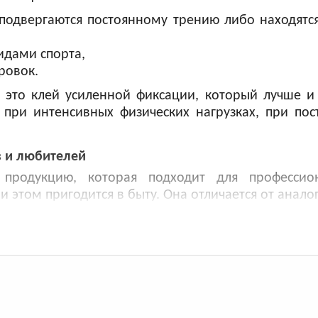
 подвергаются постоянному трению либо находятс
идами спорта,
ровок.
– это клей усиленной фиксации, который лучше 
 при интенсивных физических нагрузках, при по
в и любителей
 продукцию, которая подходит для профессио
и этом пригодится в быту. Она отличается от анал
вления используется высококачественный хлопок 
ких реакций сведено к минимуму.
а под тейпом не запревает и не натирается даже 
стичности кожи – благодаря этому аппликации 
вижность при ношении.
рибьютором южнокорейского производителя, 