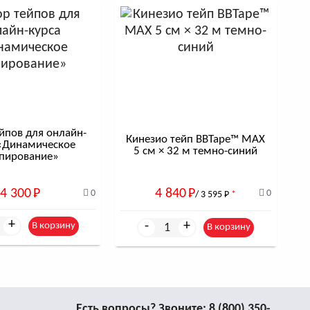
можете купить кинезио тейп BBtape MAX
ском языке. Рулона длиной 17 м хватит на
метровыми тейпами – вы получаете 1 метр
р-классы в формате онлайн-трансляций и
йпов для онлайн-
Кинезио тейп BBTape™ МАХ
«Динамическое
5 см × 32 м темно-синий
пирование»
4 300
Р
4 840
Р
0
0
/ 3 595
Р
*
+
-
+
В корзину
В корзину
Есть вопросы? Звоните:
8 (800) 350-