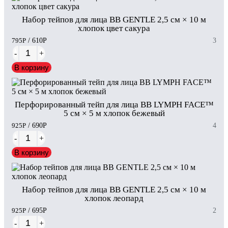
Набор тейпов для лица BB GENTLE 2,5 см × 10 м
хлопок цвет сакура
795
Р
/ 610
Р
3
-
+
В корзину
Перфорированный тейп для лица BB LYMPH FACE™
5 см × 5 м хлопок бежевый
925
Р
/ 690
Р
4
-
+
В корзину
Набор тейпов для лица BB GENTLE 2,5 см × 10 м
хлопок леопард
925
Р
/ 695
Р
2
-
+