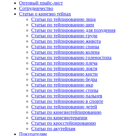
Оптовый прайс-лист
Сотрудничество
Статьи о кинезио тейпах
Статьи по тейпированию лица
Статьи по тейпированию шеи
Статьи по тейпированию для похудения
Статьи по тейпированию груди
Статьи по тейпированию живота
Статьи по тейпированию спины
Статьи по тейпированию колена
Статьи по тейпированию голеностопа
Статьи по тейпированию плеча
Статьи по тейпированию локтя
Статьи по тейпированию кисти
Статьи по тейпированию бедра
Статьи по тейпированию икр
Статьи по тейпированию стопы
Статьи по тейпированию пальцев
Статьи по тейпированию в спорте
Статьи по тейпированию детей
Статьи по кинезиотейпированию
Статьи по кинезиотерапии
Статьи по кросстейпированию
Статьи по акутейпам
Покупателям