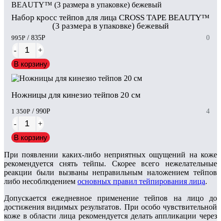
Набор кросс тейпов для лица CROSS TAPE BEAUTY™
(3 размера в упаковке) бежевый
995
Р
/ 835
Р
0
-
+
В корзину
Ножницы для кинезио тейпов 20 см
1 350
Р
/ 990
Р
4
-
+
В корзину
При появлении каких-либо неприятных ощущений на коже
рекомендуется снять тейпы. Скорее всего нежелательные
реакции были вызваны неправильным наложением тейпов
либо несоблюдением
основных правил тейпирования лица
.
Допускается ежедневное применение тейпов на лицо до
достижения видимых результатов. При особо чувствительной
коже в области лица рекомендуется делать аппликации через