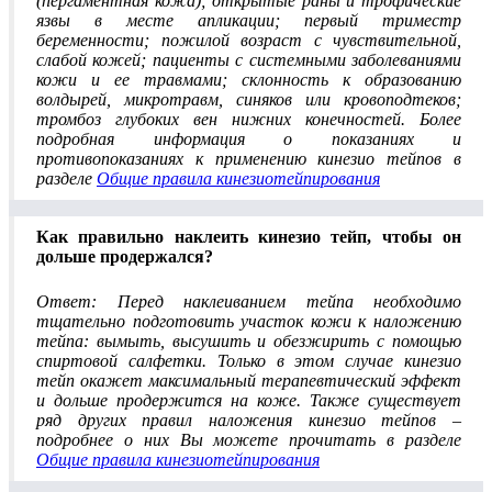
(пергаментная кожа); открытые раны и трофические
язвы в месте апликации; первый триместр
беременности; пожилой возраст с чувствительной,
слабой кожей; пациенты с системными заболеваниями
кожи и ее травмами; склонность к образованию
волдырей, микротравм, синяков или кровоподтеков;
тромбоз глубоких вен нижних конечностей. Более
подробная информация о показаниях и
противопоказаниях к применению кинезио тейпов в
разделе
Общие правила кинезиотейпирования
Как правильно наклеить кинезио тейп, чтобы он
дольше продержался?
Ответ: Перед наклеиванием тейпа необходимо
тщательно подготовить участок кожи к наложению
тейпа: вымыть, высушить и обезжирить с помощью
спиртовой салфетки. Только в этом случае кинезио
тейп окажет максимальный терапевтический эффект
и дольше продержится на коже. Также существует
ряд других правил наложения кинезио тейпов –
подробнее о них Вы можете прочитать в разделе
Общие правила кинезиотейпирования