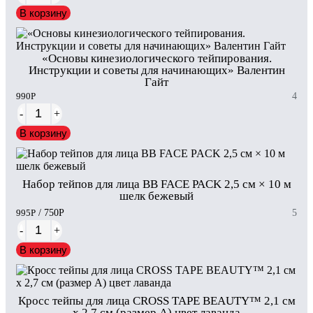
В корзину
«Основы кинезиологического тейпирования.
Инструкции и советы для начинающих» Валентин
Гайт
990
Р
4
-
+
В корзину
Набор тейпов для лица BB FACE PACK 2,5 см × 10 м
шелк бежевый
995
Р
/ 750
Р
5
-
+
В корзину
Кросс тейпы для лица CROSS TAPE BEAUTY™ 2,1 см
x 2,7 см (размер А) цвет лаванда