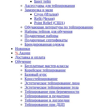
Бинт тейп
Аксессуары для тейпирования
Заморозка и мази
Cryos (Италия)
Refit (Чехия)
Point Relief (США)
Обучающая литература по тейпированию
Наборы тейпов для обучения
Подарочные наборы
Подарочные сертификаты
Брендированная одежда
Новинки
%
Акции
Доставка и оплата
Обучение
Бесплатные мастер-классы
Корейское тейпирование
Базовый курс
Кросстейпирование
Эстетическое тейпирование лица
Эстетическое тейпирование тела
Тейпирование при беременности
Тейпирование в педиатрии
Тейпирование в логопедии
Тейпирование при ДЦП