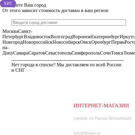
ХИТ
ХИТ
ХИТ
ХИТ
Выберите Ваш город
От этого зависит стоимость доставки в ваш регион
Москва
Санкт-
Петербург
Владивосток
Волгоград
Воронеж
Екатеринбург
Иркутс
Новгород
Новороссийск
Новосибирск
Омск
Оренбург
Пермь
Рост
на-
Дону
Самара
Саратов
Севастополь
Симферополь
Сочи
Томск
Тюме
Нет города в списке? Мы доставляем по всей России
и СНГ
МОСКВА
ИНТЕРНЕТ-МАГАЗИН
8 (800) 350-66-80
(звонок по России бесплатный)
+7 (985) 219-33-83
info@bbtape.ru