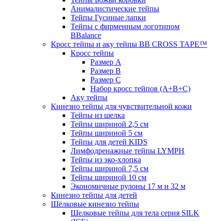
Анималистические тейпы
Тейпы Гусиные лапки
Тейпы с фирменным логотипом
BBalance
Кросс тейпы и аку тейпы BB CROSS TAPE™
Кросс тейпы
Размер А
Размер B
Размер С
Набор кросс тейпов (А+B+C)
Аку тейпы
Кинезио тейпы для чувствительной кожи
Тейпы из шелка
Тейпы шириной 2,5 см
Тейпы шириной 5 см
Тейпы для детей KIDS
Лимфодренажные тейпы LYMPH
Тейпы из эко-хлопка
Тейпы шириной 7,5 см
Тейпы шириной 10 см
Экономичные рулоны 17 м и 32 м
Кинезио тейпы для детей
Шёлковые кинезио тейпы
Шелковые тейпы для тела серия SILK