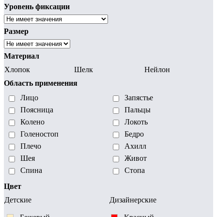
Уровень фиксации
Размер
Материал
Хлопок
Шелк
Нейлон
Область применения
Лицо
Запястье
Поясница
Пальцы
Колено
Локоть
Голеностоп
Бедро
Плечо
Ахилл
Шея
Живот
Спина
Стопа
Цвет
Детские
Дизайнерские