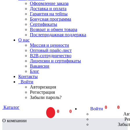
Оформление заказа
Доставка и оплата
Гарантия на тейпы
Бонусная программа
Сертификаты
Возврат и обмен товара
Послепродажная поддержка
О нас
Миссия и ценности
Оптовый прайс-лист
В2В-сотрудничество
Лицензии и сертификаты
Вакансии
Блог
Контакты
Войти
Авторизация
Регистрация
Забыли пароль?
Каталог
0
тов.
0
Р
Войти
0
тов.
0
Р
Ав
Ре
О компании
Забыл