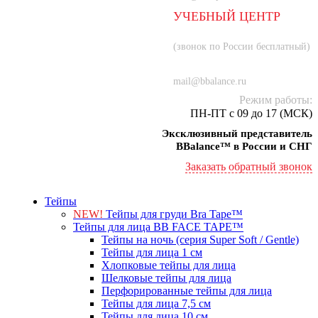
УЧЕБНЫЙ ЦЕНТР
8 (800) 707-55-21
(звонок по России бесплатный)
+7 (934) 000-77-75
mail@bbalance.ru
Режим работы:
ПН-ПТ с 09 до 17 (МСК)
Эксклюзивный представитель
BBalance™ в России и СНГ
Заказать обратный звонок
Тейпы
NEW!
Тейпы для груди Bra Tape™
Тейпы для лица BB FACE TAPE™
Тейпы на ночь (серия Super Soft / Gentle)
Тейпы для лица 1 см
Хлопковые тейпы для лица
Шелковые тейпы для лица
Перфорированные тейпы для лица
Тейпы для лица 7,5 см
Тейпы для лица 10 см