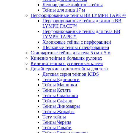
Леопардовые лифтинг-тейпы
Тейпы для лица 17 м
Перфорированные тейпы BB LYMPH TAPE™
Перфорированные тейпы для лица BB
LYMPH FACE™
Перфорированные тейпы для тела BB
LYMPH TAPE™
Хлопковые тейпы с перфорацией
Шелковые тейпы с перфорацией
Стандартные тейпы для тела 5 см x 5 м
Кинезио тейпы в больших рулонах
Кинезио тейпы с усиленным клеем
Дизайнерские кинезиотейпы для тела
Детская серия тейпов KIDS
Тейпы Единороги
Тейпы Машинки
Тейпы Котята
Тейпы Смайлики
Тейпы Сафари
Тейпы Динозавры
Тейпы Жирафы
Тату тейпы
Тейпы Черепа
Тейпы Гавайи
Тейпы Божьи коровки