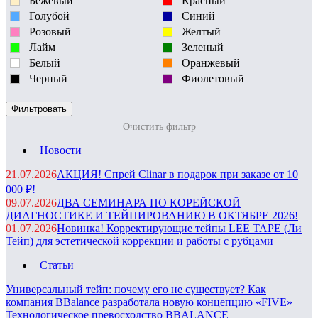
Бежевый
Красный
Голубой
Синий
Розовый
Желтый
Лайм
Зеленый
Белый
Оранжевый
Черный
Фиолетовый
Очистить фильтр
Новости
21.07.2026
АКЦИЯ! Спрей Clinar в подарок при заказе от 10
000 ₽!
09.07.2026
ДВА СЕМИНАРА ПО КОРЕЙСКОЙ
ДИАГНОСТИКЕ И ТЕЙПИРОВАНИЮ В ОКТЯБРЕ 2026!
01.07.2026
Новинка! Корректирующие тейпы LEE TAPE (Ли
Тейп) для эстетической коррекции и работы с рубцами
Статьи
Универсальный тейп: почему его не существует? Как
компания BBalance разработала новую концепцию «FIVE»
Технологическое превосходство BBALANCE