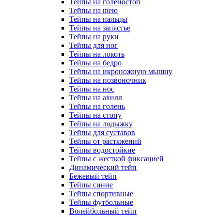
Тейпы на голеностоп
Тейпы на шею
Тейпы на пальцы
Тейпы на запястье
Тейпы на руки
Тейпы для ног
Тейпы на локоть
Тейпы на бедро
Тейпы на икроножную мышцу
Тейпы на позвоночник
Тейпы на нос
Тейпы на ахилл
Тейпы на голень
Тейпы на стопу
Тейпы на лодыжку
Тейпы для суставов
Тейпы от растяжений
Тейпы водостойкие
Тейпы с жесткой фиксацией
Динамический тейп
Бежевый тейп
Тейпы синие
Тейпы спортивные
Тейпы футбольные
Волейбольный тейп