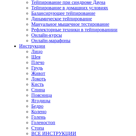
Тейпирование при синдроме Дауна
Тейпирование в домашних условиях
Балансирующее тейпирование
Динамическое тейпирование
Мануальное мышечное тестирование
Рефлекторные техники в тейпированиии
Онлайн-курсы
Онлайн-марафоны
Инструкции
Лицо
Шея
Плечо
Грудь
Живот
Локоть
Кисть
Спина
Поясница
Ягодицы
Бедро
Колено
Голень
Голеностоп
Стопа
ВСЕ ИНСТРУКЦИИ