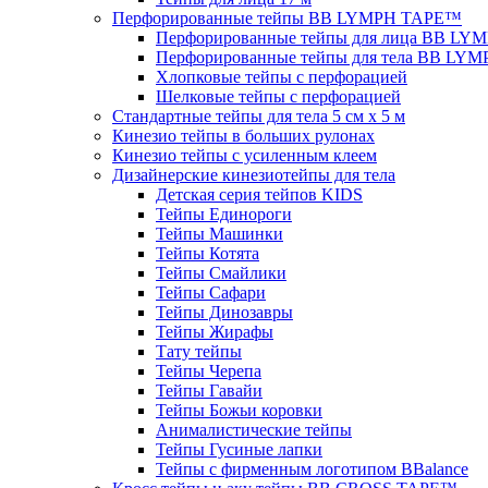
Перфорированные тейпы BB LYMPH TAPE™
Перфорированные тейпы для лица BB L
Перфорированные тейпы для тела BB LY
Хлопковые тейпы с перфорацией
Шелковые тейпы с перфорацией
Стандартные тейпы для тела 5 см x 5 м
Кинезио тейпы в больших рулонах
Кинезио тейпы с усиленным клеем
Дизайнерские кинезиотейпы для тела
Детская серия тейпов KIDS
Тейпы Единороги
Тейпы Машинки
Тейпы Котята
Тейпы Смайлики
Тейпы Сафари
Тейпы Динозавры
Тейпы Жирафы
Тату тейпы
Тейпы Черепа
Тейпы Гавайи
Тейпы Божьи коровки
Анималистические тейпы
Тейпы Гусиные лапки
Тейпы с фирменным логотипом BBalance