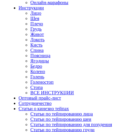
Онлайн-марафоны
Инструкции
Лицо
Шея
Плечо
Грудь
Живот
Локоть
Кисть
Спина
Поясница
Ягодицы
Бедро
Колено
Голень
Голеностоп
Стопа
ВСЕ ИНСТРУКЦИИ
Оптовый прайс-лист
Сотрудничество
Статьи о кинезио тейпах
Статьи по тейпированию лица
Статьи по тейпированию шеи
Статьи по тейпированию для похудения
Статьи по тейпированию груди