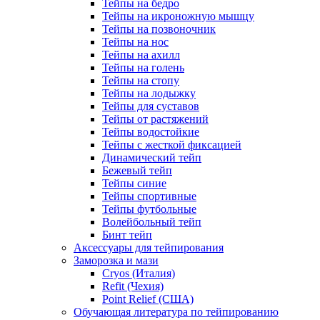
Тейпы на бедро
Тейпы на икроножную мышцу
Тейпы на позвоночник
Тейпы на нос
Тейпы на ахилл
Тейпы на голень
Тейпы на стопу
Тейпы на лодыжку
Тейпы для суставов
Тейпы от растяжений
Тейпы водостойкие
Тейпы с жесткой фиксацией
Динамический тейп
Бежевый тейп
Тейпы синие
Тейпы спортивные
Тейпы футбольные
Волейбольный тейп
Бинт тейп
Аксессуары для тейпирования
Заморозка и мази
Cryos (Италия)
Refit (Чехия)
Point Relief (США)
Обучающая литература по тейпированию