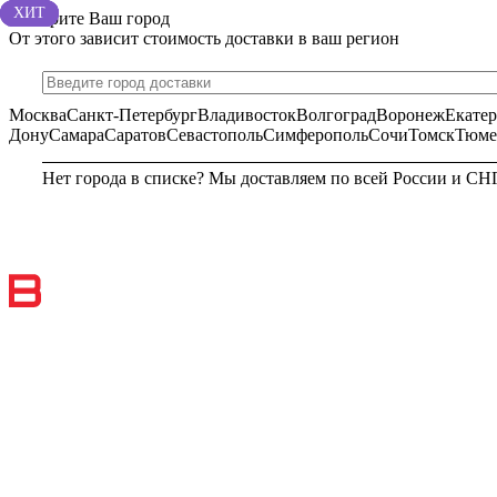
ХИТ
ХИТ
ХИТ
ХИТ
Выберите Ваш город
От этого зависит стоимость доставки в ваш регион
Москва
Санкт-Петербург
Владивосток
Волгоград
Воронеж
Екате
Дону
Самара
Саратов
Севастополь
Симферополь
Сочи
Томск
Тюме
Нет города в списке? Мы доставляем по всей России и СН
МОСКВА