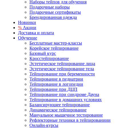
Наборы тейпов для обучения
Подарочные наборы
Подарочные сертификаты
Брендированная одежда
Новинки
%
Акции
Доставка и оплата
Обучение
Бесплатные мастер-классы
Корейское тейпирование
Базовый курс
Кросстейпирование
Эстетическое тейпирование лица
Эстетическое тейпирование тела
Тейпирование при беременности
Тейпирование в педиатрии
Тейпирование в логопедии
Тейпирование при ДЦП
Тейпирование при синдроме Дауна
Тейпирование в домашних условиях
Балансирующее тейпирование
Динамическое тейпирование
Мануальное мышечное тестирование
Рефлекторные техники в тейпированиии
Онлайн-курсы