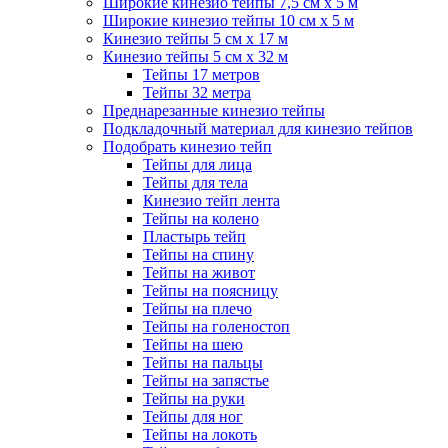
Широкие кинезио тейпы 7,5 см x 5 м
Широкие кинезио тейпы 10 см х 5 м
Кинезио тейпы 5 см x 17 м
Кинезио тейпы 5 см х 32 м
Тейпы 17 метров
Тейпы 32 метра
Преднарезанные кинезио тейпы
Подкладочный материал для кинезио тейпов
Подобрать кинезио тейп
Тейпы для лица
Тейпы для тела
Кинезио тейп лента
Тейпы на колено
Пластырь тейп
Тейпы на спину
Тейпы на живот
Тейпы на поясницу
Тейпы на плечо
Тейпы на голеностоп
Тейпы на шею
Тейпы на пальцы
Тейпы на запястье
Тейпы на руки
Тейпы для ног
Тейпы на локоть