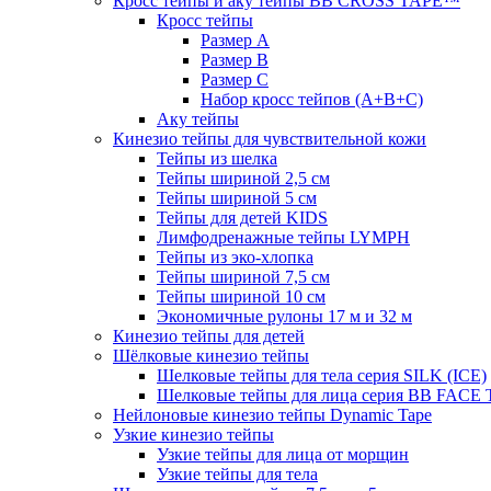
Кросс тейпы и аку тейпы BB CROSS TAPE™
Кросс тейпы
Размер А
Размер B
Размер С
Набор кросс тейпов (А+B+C)
Аку тейпы
Кинезио тейпы для чувствительной кожи
Тейпы из шелка
Тейпы шириной 2,5 см
Тейпы шириной 5 см
Тейпы для детей KIDS
Лимфодренажные тейпы LYMPH
Тейпы из эко-хлопка
Тейпы шириной 7,5 см
Тейпы шириной 10 см
Экономичные рулоны 17 м и 32 м
Кинезио тейпы для детей
Шёлковые кинезио тейпы
Шелковые тейпы для тела серия SILK (ICE)
Шелковые тейпы для лица серия BB FACE
Нейлоновые кинезио тейпы Dynamic Tape
Узкие кинезио тейпы
Узкие тейпы для лица от морщин
Узкие тейпы для тела