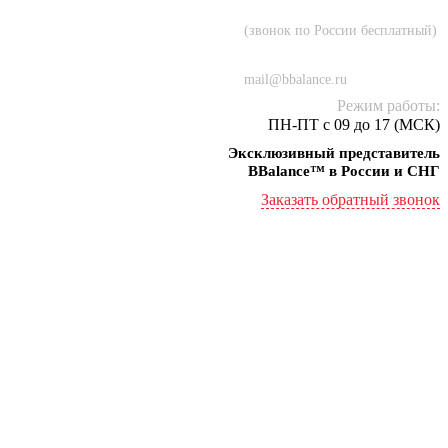
8 (800) 707-55-21
(звонок по России бесплатный)
+7 (934) 000-77-75
mail@bbalance.ru
Режим работы:
ПН-ПТ с 09 до 17 (МСК)
Эксклюзивный представитель
BBalance™ в России и СНГ
Заказать обратный звонок