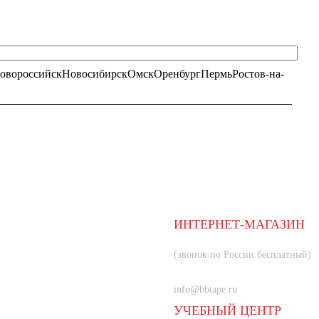
овороссийск
Новосибирск
Омск
Оренбург
Пермь
Ростов-на-
ИНТЕРНЕТ-МАГАЗИН
8 (800) 350-66-80
(звонок по России бесплатный)
+7 (985) 219-33-83
info@bbtape.ru
УЧЕБНЫЙ ЦЕНТР