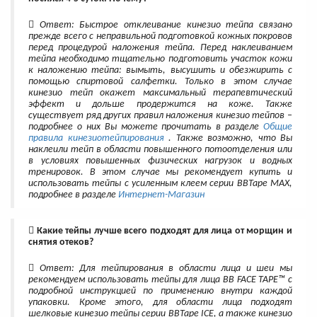
Ответ: Быстрое отклеивание кинезио тейпа связано
прежде всего с неправильной подготовкой кожных покровов
перед процедурой наложения тейпа. Перед наклеиванием
тейпа необходимо тщательно подготовить участок кожи
к наложению тейпа: вымыть, высушить и обезжирить с
помощью спиртовой салфетки. Только в этом случае
кинезио тейп окажет максимальный терапевтический
эффект и дольше продержится на коже. Также
существует ряд других правил наложения кинезио тейпов –
подробнее о них Вы можете прочитать в разделе
Общие
правила кинезиотейпирования
. Также возможно, что Вы
наклеили тейп в области повышенного потоотделения или
в условиях повышенных физических нагрузок и водных
тренировок. В этом случае мы рекомендует купить и
использовать тейпы с усиленным клеем серии BBTape MAX,
подробнее в разделе
Интернет-Магазин
Какие тейпы лучше всего подходят для лица от морщин и
снятия отеков?
Ответ: Для тейпирования в области лица и шеи мы
рекомендуем использовать тейпы для лица BB FACE TAPE™ с
подробной инструкцией по применению внутри каждой
упаковки. Кроме этого, для области лица подходят
шелковые кинезио тейпы серии BBTape ICE, а также кинезио