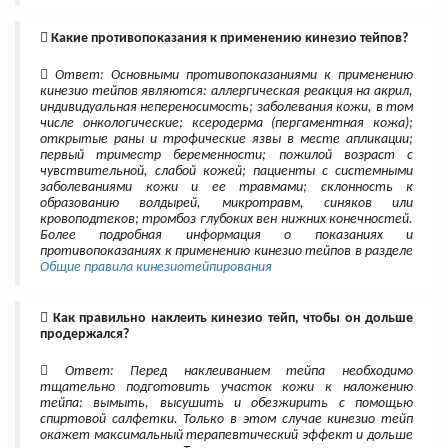
Какие противопоказания к применению кинезио тейпов?
Ответ: Основными противопоказаниями к применению
кинезио тейпов являются: аллергическая реакция на акрил,
индивидуальная непереносимость; заболевания кожи, в том
числе онкологические; ксеродерма (пергаментная кожа);
открытые раны и трофические язвы в месте апликации;
первый триместр беременности; пожилой возраст с
чувствительной, слабой кожей; пациенты с системными
заболеваниями кожи и ее травмами; склонность к
образованию волдырей, микротравм, синяков или
кровоподтеков; тромбоз глубоких вен нижних конечностей.
Более подробная информация о показаниях и
противопоказаниях к применению кинезио тейпов в разделе
Общие правила кинезиотейпирования
Как правильно наклеить кинезио тейп, чтобы он дольше
продержался?
Ответ: Перед наклеиванием тейпа необходимо
тщательно подготовить участок кожи к наложению
тейпа: вымыть, высушить и обезжирить с помощью
спиртовой салфетки. Только в этом случае кинезио тейп
окажет максимальный терапевтический эффект и дольше