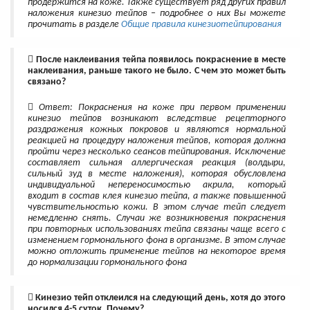
продержится на коже. Также существует ряд других правил
наложения кинезио тейпов – подробнее о них Вы можете
прочитать в разделе
Общие правила кинезиотейпирования
После наклеивания тейпа появилось покраснение в месте
наклеивания, раньше такого не было. С чем это может быть
связано?
Ответ: Покраснения на коже при первом применении
кинезио тейпов возникают вследствие рецепторного
раздражения кожных покровов и являются нормальной
реакцией на процедуру наложения тейпов, которая должна
пройти через несколько сеансов тейпирования. Исключение
составляет сильная аллергическая реакция (волдыри,
сильный зуд в месте наложения), которая обусловлена
индивидуальной непереносимостью акрила, который
входит в состав клея кинезио тейпа, а также повышенной
чувствительностью кожи. В этом случае тейп следует
немедленно снять. Случаи же возникновения покраснения
при повторных использованиях тейпа связаны чаще всего с
изменением гормонального фона в организме. В этом случае
можно отложить применение тейпов на некоторое время
до нормализации гормонального фона
Кинезио тейп отклеился на следующий день, хотя до этого
носился 4-5 суток. Почему?