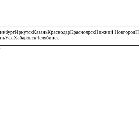
ринбург
Иркутск
Казань
Краснодар
Красноярск
Нижний Новгород
Н
нь
Уфа
Хабаровск
Челябинск
Г