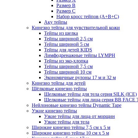
Размер B
Размер С
Набор кросс тейпов (А+B+C)
Аку тейпы
Кинезио тейпы для чувствительной кожи
Тейпы из шелка
Тейпы шириной 2,5 см
Тейпы шириной 5 см
Тейпы для детей KIDS
Лимфодренажные тейпы LYMPH
Тейпы из эко-хлопка
Тейпы шириной 7,5 см
Тейпы шириной 10 см
Экономичные рулоны 17 м и 32 м
Кинезио тейпы для детей
Шёлковые кинезио тейпы
Шелковые тейпы для тела серия SILK (ICE)
Шелковые тейпы для лица серия BB FACE
Нейлоновые кинезио тейпы Dynamic Tape
Узкие кинезио тейпы
Узкие тейпы для лица от морщин
Узкие тейпы для тела
Широкие кинезио тейпы 7,5 см x 5 м
Широкие кинезио тейпы 10 см х 5 м