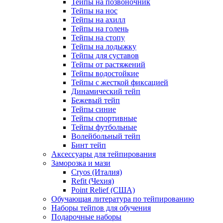
Тейпы на позвоночник
Тейпы на нос
Тейпы на ахилл
Тейпы на голень
Тейпы на стопу
Тейпы на лодыжку
Тейпы для суставов
Тейпы от растяжений
Тейпы водостойкие
Тейпы с жесткой фиксацией
Динамический тейп
Бежевый тейп
Тейпы синие
Тейпы спортивные
Тейпы футбольные
Волейбольный тейп
Бинт тейп
Аксессуары для тейпирования
Заморозка и мази
Cryos (Италия)
Refit (Чехия)
Point Relief (США)
Обучающая литература по тейпированию
Наборы тейпов для обучения
Подарочные наборы