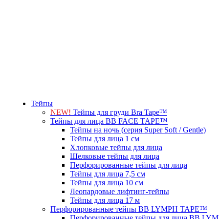
Тейпы
NEW!
Тейпы для груди Bra Tape™
Тейпы для лица BB FACE TAPE™
Тейпы на ночь (серия Super Soft / Gentle)
Тейпы для лица 1 см
Хлопковые тейпы для лица
Шелковые тейпы для лица
Перфорированные тейпы для лица
Тейпы для лица 7,5 см
Тейпы для лица 10 см
Леопардовые лифтинг-тейпы
Тейпы для лица 17 м
Перфорированные тейпы BB LYMPH TAPE™
Перфорированные тейпы для лица BB L