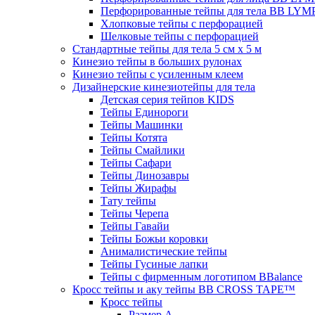
Перфорированные тейпы для тела BB LY
Хлопковые тейпы с перфорацией
Шелковые тейпы с перфорацией
Стандартные тейпы для тела 5 см x 5 м
Кинезио тейпы в больших рулонах
Кинезио тейпы с усиленным клеем
Дизайнерские кинезиотейпы для тела
Детская серия тейпов KIDS
Тейпы Единороги
Тейпы Машинки
Тейпы Котята
Тейпы Смайлики
Тейпы Сафари
Тейпы Динозавры
Тейпы Жирафы
Тату тейпы
Тейпы Черепа
Тейпы Гавайи
Тейпы Божьи коровки
Анималистические тейпы
Тейпы Гусиные лапки
Тейпы с фирменным логотипом BBalance
Кросс тейпы и аку тейпы BB CROSS TAPE™
Кросс тейпы
Размер А