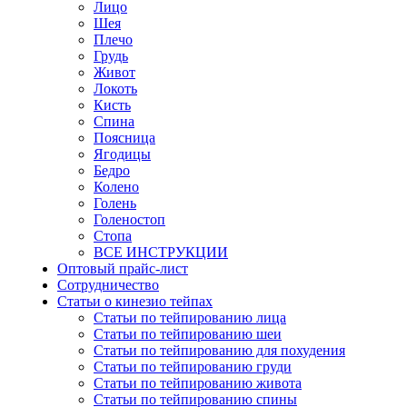
Лицо
Шея
Плечо
Грудь
Живот
Локоть
Кисть
Спина
Поясница
Ягодицы
Бедро
Колено
Голень
Голеностоп
Стопа
ВСЕ ИНСТРУКЦИИ
Оптовый прайс-лист
Сотрудничество
Статьи о кинезио тейпах
Статьи по тейпированию лица
Статьи по тейпированию шеи
Статьи по тейпированию для похудения
Статьи по тейпированию груди
Статьи по тейпированию живота
Статьи по тейпированию спины