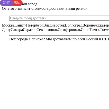
Акция 25%
ХИТ
ХИТ
Выберите Ваш город
От этого зависит стоимость доставки в ваш регион
Москва
Санкт-Петербург
Владивосток
Волгоград
Воронеж
Екате
Дону
Самара
Саратов
Севастополь
Симферополь
Сочи
Томск
Тюме
Нет города в списке? Мы доставляем по всей России и СН
МОСКВА