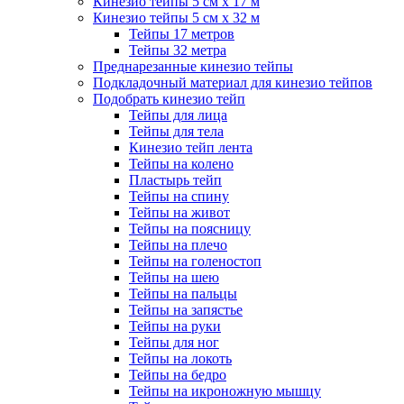
Кинезио тейпы 5 см x 17 м
Кинезио тейпы 5 см х 32 м
Тейпы 17 метров
Тейпы 32 метра
Преднарезанные кинезио тейпы
Подкладочный материал для кинезио тейпов
Подобрать кинезио тейп
Тейпы для лица
Тейпы для тела
Кинезио тейп лента
Тейпы на колено
Пластырь тейп
Тейпы на спину
Тейпы на живот
Тейпы на поясницу
Тейпы на плечо
Тейпы на голеностоп
Тейпы на шею
Тейпы на пальцы
Тейпы на запястье
Тейпы на руки
Тейпы для ног
Тейпы на локоть
Тейпы на бедро
Тейпы на икроножную мышцу