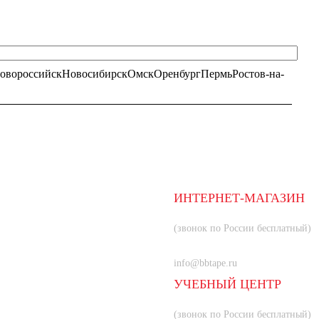
овороссийск
Новосибирск
Омск
Оренбург
Пермь
Ростов-на-
ИНТЕРНЕТ-МАГАЗИН
8 (800) 350-66-80
(звонок по России бесплатный)
+7 (985) 219-33-83
info@bbtape.ru
УЧЕБНЫЙ ЦЕНТР
8 (800) 707-55-21
(звонок по России бесплатный)