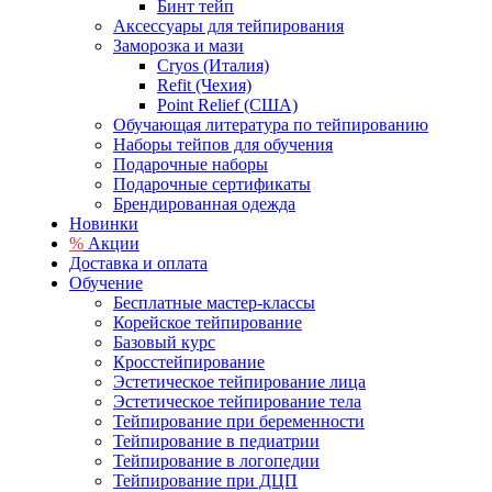
Бинт тейп
Аксессуары для тейпирования
Заморозка и мази
Cryos (Италия)
Refit (Чехия)
Point Relief (США)
Обучающая литература по тейпированию
Наборы тейпов для обучения
Подарочные наборы
Подарочные сертификаты
Брендированная одежда
Новинки
%
Акции
Доставка и оплата
Обучение
Бесплатные мастер-классы
Корейское тейпирование
Базовый курс
Кросстейпирование
Эстетическое тейпирование лица
Эстетическое тейпирование тела
Тейпирование при беременности
Тейпирование в педиатрии
Тейпирование в логопедии
Тейпирование при ДЦП