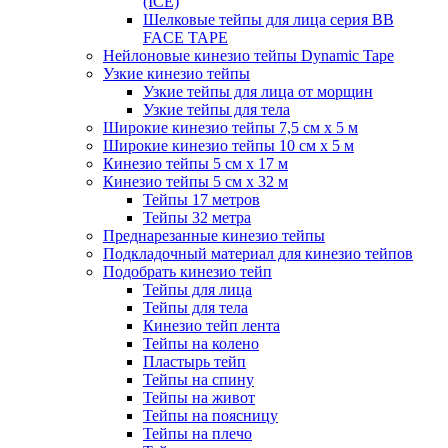
(ICE)
Шелковые тейпы для лица серия BB
FACE TAPE
Нейлоновые кинезио тейпы Dynamic Tape
Узкие кинезио тейпы
Узкие тейпы для лица от морщин
Узкие тейпы для тела
Широкие кинезио тейпы 7,5 см x 5 м
Широкие кинезио тейпы 10 см х 5 м
Кинезио тейпы 5 см x 17 м
Кинезио тейпы 5 см х 32 м
Тейпы 17 метров
Тейпы 32 метра
Преднарезанные кинезио тейпы
Подкладочный материал для кинезио тейпов
Подобрать кинезио тейп
Тейпы для лица
Тейпы для тела
Кинезио тейп лента
Тейпы на колено
Пластырь тейп
Тейпы на спину
Тейпы на живот
Тейпы на поясницу
Тейпы на плечо