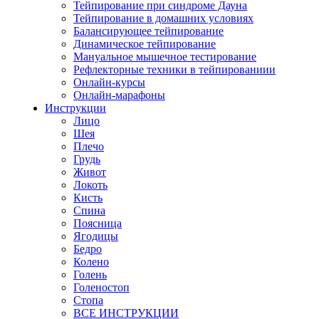
Тейпирование при синдроме Дауна
Тейпирование в домашних условиях
Балансирующее тейпирование
Динамическое тейпирование
Мануальное мышечное тестирование
Рефлекторные техники в тейпированиии
Онлайн-курсы
Онлайн-марафоны
Инструкции
Лицо
Шея
Плечо
Грудь
Живот
Локоть
Кисть
Спина
Поясница
Ягодицы
Бедро
Колено
Голень
Голеностоп
Стопа
ВСЕ ИНСТРУКЦИИ