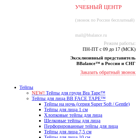
УЧЕБНЫЙ ЦЕНТР
8 (800) 707-55-21
(звонок по России бесплатный)
+7 (934) 000-77-75
mail@bbalance.ru
Режим работы:
ПН-ПТ с 09 до 17 (МСК)
Эксклюзивный представитель
BBalance™ в России и СНГ
Заказать обратный звонок
Тейпы
NEW!
Тейпы для груди Bra Tape™
Тейпы для лица BB FACE TAPE™
Тейпы на ночь (серия Super Soft / Gentle)
Тейпы для лица 1 см
Хлопковые тейпы для лица
Шелковые тейпы для лица
Перфорированные тейпы для лица
Тейпы для лица 7,5 см
Тейпы для лица 10 см