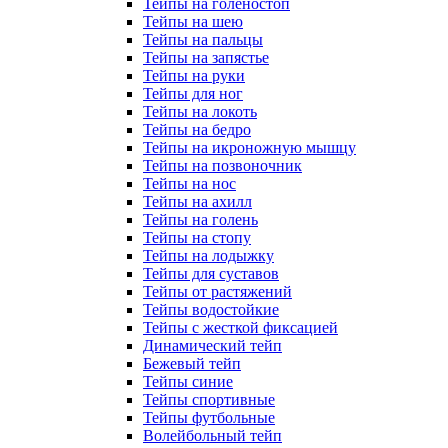
Тейпы на голеностоп
Тейпы на шею
Тейпы на пальцы
Тейпы на запястье
Тейпы на руки
Тейпы для ног
Тейпы на локоть
Тейпы на бедро
Тейпы на икроножную мышцу
Тейпы на позвоночник
Тейпы на нос
Тейпы на ахилл
Тейпы на голень
Тейпы на стопу
Тейпы на лодыжку
Тейпы для суставов
Тейпы от растяжений
Тейпы водостойкие
Тейпы с жесткой фиксацией
Динамический тейп
Бежевый тейп
Тейпы синие
Тейпы спортивные
Тейпы футбольные
Волейбольный тейп