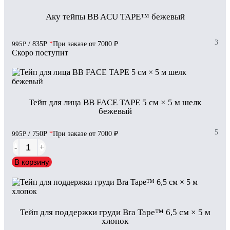
Аку тейпы BB ACU TAPE™ бежевый
3
995
Р
/ 835
Р
*
При заказе от 7000 ₽
Скоро поступит
Тейп для лица BB FACE TAPE 5 см × 5 м шелк
бежевый
5
995
Р
/ 750
Р
*
При заказе от 7000 ₽
-
+
В корзину
Тейп для поддержки груди Bra Tape™ 6,5 см × 5 м
хлопок