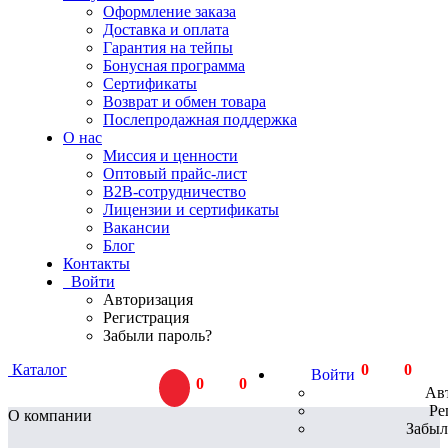
Оформление заказа
Доставка и оплата
Гарантия на тейпы
Бонусная программа
Сертификаты
Возврат и обмен товара
Послепродажная поддержка
О нас
Миссия и ценности
Оптовый прайс-лист
В2В-сотрудничество
Лицензии и сертификаты
Вакансии
Блог
Контакты
Войти
Авторизация
Регистрация
Забыли пароль?
Каталог
0
тов.
0
Р
Войти
0
тов.
0
Р
Ав
Ре
О компании
Забыл