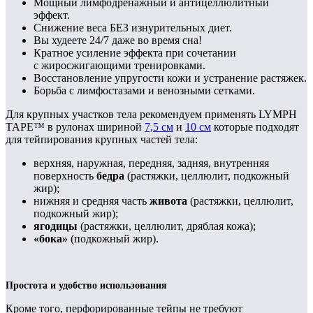
Мощный лимфодренажный и антицеллюлитный
эффект.
Снижение веса БЕЗ изнурительных диет.
Вы худеете 24/7 даже во время сна!
Кратное усиление эффекта при сочетании
с жиросжигающими тренировками.
Восстановление упругости кожи и устранение растяжек.
Борьба с лимфостазами и венозными сетками.
Для крупных участков тела рекомендуем применять LYMPH
TAPE™ в рулонах шириной
7,5 см
и
10 см
которые подходят
для тейпирования крупных частей тела:
верхняя, наружная, передняя, задняя, внутренняя
поверхность
бедра
(растяжки, целлюлит, подкожный
жир);
нижняя и средняя часть
живота
(растяжки, целлюлит,
подкожный жир);
ягодицы
(растяжки, целлюлит, дряблая кожа);
«бока»
(подкожный жир).
Простота и удобство использования
Кроме того, перфорированные тейпы не требуют