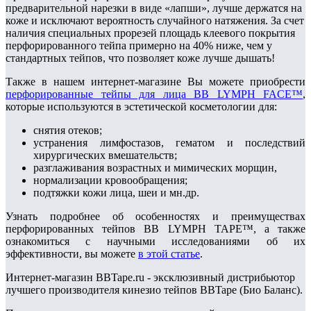
предварительной нарезки в виде «лапши», лучше держатся на
коже и исключают вероятность случайного натяжения. За счет
наличия специальных прорезей площадь клеевого покрытия
перфорированного тейпа примерно на 40% ниже, чем у
стандартных тейпов, что позволяет коже лучше дышать!
Также в нашем интернет-магазине Вы можете приобрести
перфорированные тейпы для лица BB LYMPH FACE™
,
которые используются в эстетической косметологии для:
снятия отеков;
устранения лимфостазов, гематом и последствий
хирургических вмешательств;
разглаживания возрастных и мимических морщин,
нормализации кровообращения;
подтяжки кожи лица, шеи и мн.др.
Узнать подробнее об особенностях и преимуществах
перфорированных тейпов BB LYMPH TAPE™, а также
ознакомиться с научными исследованиями об их
эффективности, вы можете
в этой статье
.
Интернет-магазин BBTape.ru - эксклюзивный дистрибьютор
лучшего производителя кинезио тейпов BBTape (Био Баланс).