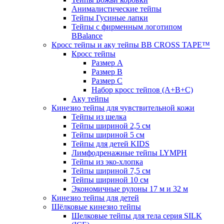
Анималистические тейпы
Тейпы Гусиные лапки
Тейпы с фирменным логотипом
BBalance
Кросс тейпы и аку тейпы BB CROSS TAPE™
Кросс тейпы
Размер А
Размер B
Размер С
Набор кросс тейпов (А+B+C)
Аку тейпы
Кинезио тейпы для чувствительной кожи
Тейпы из шелка
Тейпы шириной 2,5 см
Тейпы шириной 5 см
Тейпы для детей KIDS
Лимфодренажные тейпы LYMPH
Тейпы из эко-хлопка
Тейпы шириной 7,5 см
Тейпы шириной 10 см
Экономичные рулоны 17 м и 32 м
Кинезио тейпы для детей
Шёлковые кинезио тейпы
Шелковые тейпы для тела серия SILK