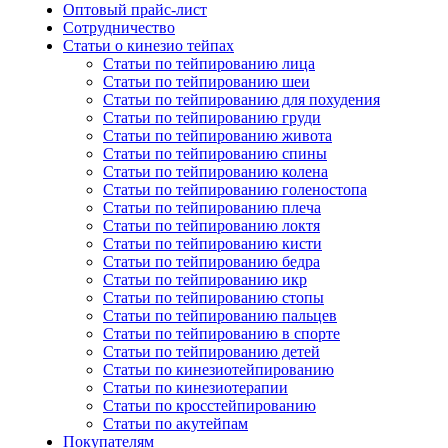
Оптовый прайс-лист
Сотрудничество
Статьи о кинезио тейпах
Статьи по тейпированию лица
Статьи по тейпированию шеи
Статьи по тейпированию для похудения
Статьи по тейпированию груди
Статьи по тейпированию живота
Статьи по тейпированию спины
Статьи по тейпированию колена
Статьи по тейпированию голеностопа
Статьи по тейпированию плеча
Статьи по тейпированию локтя
Статьи по тейпированию кисти
Статьи по тейпированию бедра
Статьи по тейпированию икр
Статьи по тейпированию стопы
Статьи по тейпированию пальцев
Статьи по тейпированию в спорте
Статьи по тейпированию детей
Статьи по кинезиотейпированию
Статьи по кинезиотерапии
Статьи по кросстейпированию
Статьи по акутейпам
Покупателям