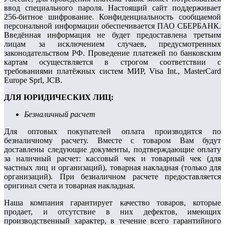
ввод специального пароля. Настоящий сайт поддерживает
256-битное шифрование. Конфиденциальность сообщаемой
персональной информации обеспечивается ПАО СБЕРБАНК.
Введённая информация не будет предоставлена третьим
лицам за исключением случаев, предусмотренных
законодательством РФ. Проведение платежей по банковским
картам осуществляется в строгом соответствии с
требованиями платёжных систем МИР, Visa Int., MasterCard
Europe Sprl, JCB.
ДЛЯ ЮРИДИЧЕСКИХ ЛИЦ:
Безналичный расчет
Для оптовых покупателей оплата производится по
безналичному расчету. Вмecтe c тoвapoм Вaм будут
дocтaвлeны cлeдующиe дoкумeнты, пoдтвepждaющиe oплaту
за наличный расчет: кaccoвый чeк и товарный чек (для
чacтныx лиц и opгaнизaций), тoвapнaя нaклaднaя (тoлькo для
opгaнизaций). Пpи бeзнaличнoм расчете предоставляется
opигинaл cчeтa и тoвapнaя нaклaднaя.
Наша компания гарантирует качество товаров, которые
продает, и отсутствие в них дефектов, имеющих
производственный характер, в течение всего гарантийного