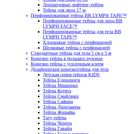
Леопардовые лифтинг-тейпы
Тейпы для лица 17 м
Перфорированные тейпы BB LYMPH TAPE™
Перфорированные тейпы для лица BB
LYMPH FACE™
Перфорированные тейпы для тела BB
LYMPH TAPE™
Хлопковые тейпы с перфорацией
Шелковые тейпы с перфорацией
Стандартные тейпы для тела 5 см x 5 м
Кинезио тейпы в больших рулонах
Кинезио тейпы с усиленным клеем
Дизайнерские кинезиотейпы для тела
Детская серия тейпов KIDS
Тейпы Единороги
Тейпы Машинки
Тейпы Котята
Тейпы Смайлики
Тейпы Сафари
Тейпы Динозавры
Тейпы Жирафы
Тату тейпы
Тейпы Черепа
Тейпы Гавайи
Тейпы Божьи коровки