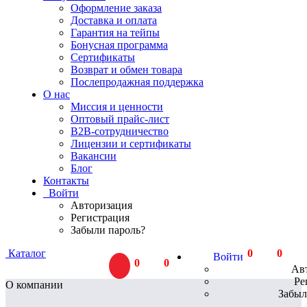
Оформление заказа
Доставка и оплата
Гарантия на тейпы
Бонусная программа
Сертификаты
Возврат и обмен товара
Послепродажная поддержка
О нас
Миссия и ценности
Оптовый прайс-лист
В2В-сотрудничество
Лицензии и сертификаты
Вакансии
Блог
Контакты
Войти
Авторизация
Регистрация
Забыли пароль?
Каталог
0
тов.
0
Р
Войти
0
тов.
0
Р
Ав
Ре
О компании
Забыл