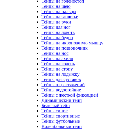
Тейпы на голеностоп
Тейпы на шею
Тейпы на пальцы
Тейпы на запястье
Тейпы на руки
Тейпы для ног
Тейпы на локоть
Тейпы на бедро
Тейпы на икроножную мышцу
Тейпы на позвоночник
Тейпы на нос
Тейпы на ахилл
Тейпы на голень
Тейпы на стопу
Тейпы на лодыжку
Тейпы для суставов
Тейпы от растяжений
Тейпы водостойкие
Тейпы с жесткой фиксацией
Динамический тейп
Бежевый тейп
Тейпы синие
Тейпы спортивные
Тейпы футбольные
Волейбольный тейп