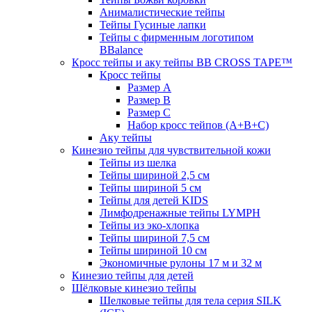
Анималистические тейпы
Тейпы Гусиные лапки
Тейпы с фирменным логотипом
BBalance
Кросс тейпы и аку тейпы BB CROSS TAPE™
Кросс тейпы
Размер А
Размер B
Размер С
Набор кросс тейпов (А+B+C)
Аку тейпы
Кинезио тейпы для чувствительной кожи
Тейпы из шелка
Тейпы шириной 2,5 см
Тейпы шириной 5 см
Тейпы для детей KIDS
Лимфодренажные тейпы LYMPH
Тейпы из эко-хлопка
Тейпы шириной 7,5 см
Тейпы шириной 10 см
Экономичные рулоны 17 м и 32 м
Кинезио тейпы для детей
Шёлковые кинезио тейпы
Шелковые тейпы для тела серия SILK