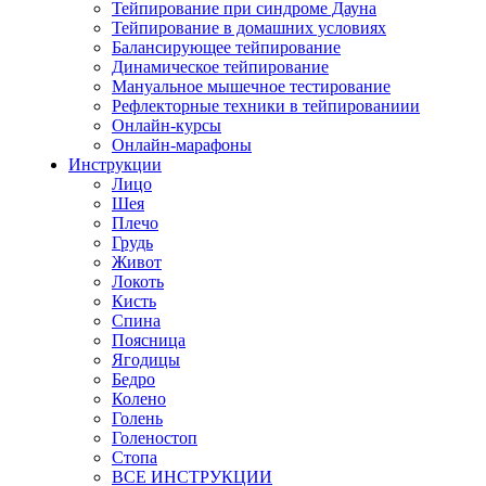
Тейпирование при синдроме Дауна
Тейпирование в домашних условиях
Балансирующее тейпирование
Динамическое тейпирование
Мануальное мышечное тестирование
Рефлекторные техники в тейпированиии
Онлайн-курсы
Онлайн-марафоны
Инструкции
Лицо
Шея
Плечо
Грудь
Живот
Локоть
Кисть
Спина
Поясница
Ягодицы
Бедро
Колено
Голень
Голеностоп
Стопа
ВСЕ ИНСТРУКЦИИ