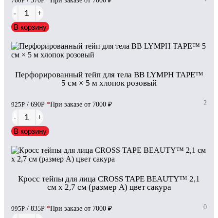
760
Р
/ 570
Р
*
При заказе от 7000 ₽
-
+
В корзину
Перфорированный тейп для тела BB LYMPH TAPE™
5 см × 5 м хлопок розовый
2
925
Р
/ 690
Р
*
При заказе от 7000 ₽
-
+
В корзину
Кросс тейпы для лица CROSS TAPE BEAUTY™ 2,1
см x 2,7 см (размер А) цвет сакура
0
995
Р
/ 835
Р
*
При заказе от 7000 ₽