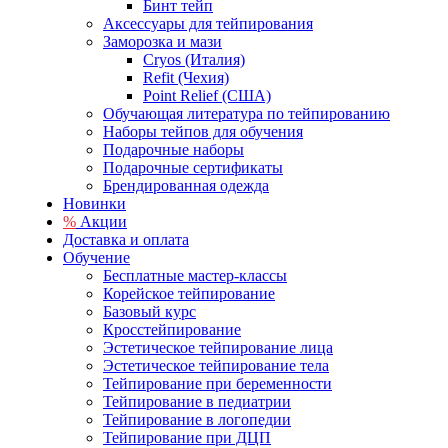
Бинт тейп
Аксессуары для тейпирования
Заморозка и мази
Cryos (Италия)
Refit (Чехия)
Point Relief (США)
Обучающая литература по тейпированию
Наборы тейпов для обучения
Подарочные наборы
Подарочные сертификаты
Брендированная одежда
Новинки
%
Акции
Доставка и оплата
Обучение
Бесплатные мастер-классы
Корейское тейпирование
Базовый курс
Кросстейпирование
Эстетическое тейпирование лица
Эстетическое тейпирование тела
Тейпирование при беременности
Тейпирование в педиатрии
Тейпирование в логопедии
Тейпирование при ДЦП