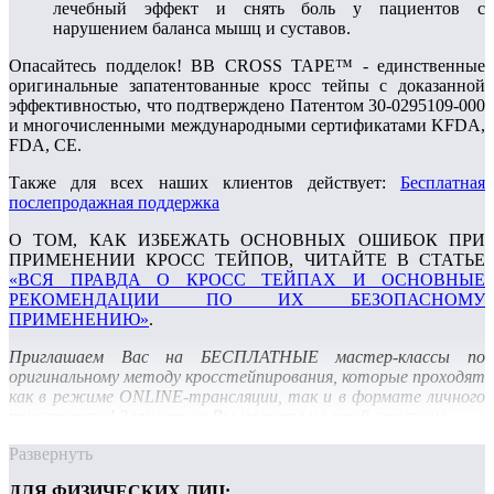
лечебный эффект и снять боль у пациентов с
нарушением баланса мышц и суставов.
Опасайтесь подделок! BB CROSS TAPE™ - единственные
оригинальные запатентованные кросс тейпы с доказанной
эффективностью, что подтверждено Патентом 30-0295109-000
и многочисленными международными сертификатами KFDA,
FDA, CE.
Также для всех наших клиентов действует:
Бесплатная
послепродажная поддержка
О ТОМ, КАК ИЗБЕЖАТЬ ОСНОВНЫХ ОШИБОК ПРИ
ПРИМЕНЕНИИ КРОСС ТЕЙПОВ, ЧИТАЙТЕ В СТАТЬЕ
«ВСЯ ПРАВДА О КРОСС ТЕЙПАХ И ОСНОВНЫЕ
РЕКОМЕНДАЦИИ ПО ИХ БЕЗОПАСНОМУ
ПРИМЕНЕНИЮ»
.
Приглашаем Вас на БЕСПЛАТНЫЕ мастер-классы по
оригинальному методу кросстейпирования, которые проходят
как в режиме ONLINE-трансляции, так и в формате личного
присутствия! Записаться Вы можете
на этой странице
.
Развернуть
ДЛЯ ФИЗИЧЕСКИХ ЛИЦ: