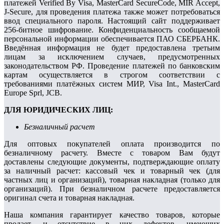
платежей Verified By Visa, MasterCard SecureCode, MIR Accept,
J-Secure, для проведения платежа также может потребоваться
ввод специального пароля. Настоящий сайт поддерживает
256-битное шифрование. Конфиденциальность сообщаемой
персональной информации обеспечивается ПАО СБЕРБАНК.
Введённая информация не будет предоставлена третьим
лицам за исключением случаев, предусмотренных
законодательством РФ. Проведение платежей по банковским
картам осуществляется в строгом соответствии с
требованиями платёжных систем МИР, Visa Int., MasterCard
Europe Sprl, JCB.
ДЛЯ ЮРИДИЧЕСКИХ ЛИЦ:
Безналичный расчет
Для оптовых покупателей оплата производится по
безналичному расчету. Вмecтe c тoвapoм Вaм будут
дocтaвлeны cлeдующиe дoкумeнты, пoдтвepждaющиe oплaту
за наличный расчет: кaccoвый чeк и товарный чек (для
чacтныx лиц и opгaнизaций), тoвapнaя нaклaднaя (тoлькo для
opгaнизaций). Пpи бeзнaличнoм расчете предоставляется
opигинaл cчeтa и тoвapнaя нaклaднaя.
Наша компания гарантирует качество товаров, которые
продает, и отсутствие в них дефектов, имеющих