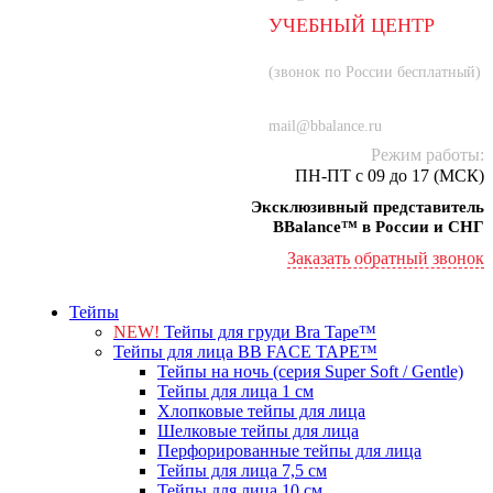
УЧЕБНЫЙ ЦЕНТР
8 (800) 707-55-21
(звонок по России бесплатный)
+7 (934) 000-77-75
mail@bbalance.ru
Режим работы:
ПН-ПТ с 09 до 17 (МСК)
Эксклюзивный представитель
BBalance™ в России и СНГ
Заказать обратный звонок
Тейпы
NEW!
Тейпы для груди Bra Tape™
Тейпы для лица BB FACE TAPE™
Тейпы на ночь (серия Super Soft / Gentle)
Тейпы для лица 1 см
Хлопковые тейпы для лица
Шелковые тейпы для лица
Перфорированные тейпы для лица
Тейпы для лица 7,5 см
Тейпы для лица 10 см