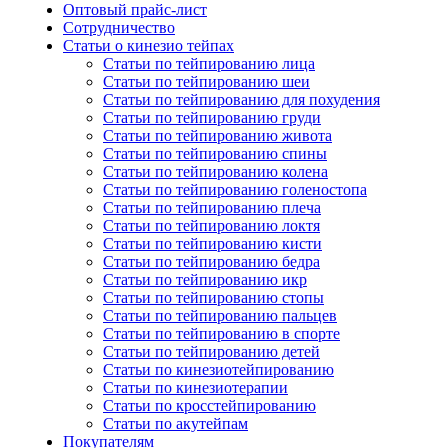
Оптовый прайс-лист
Сотрудничество
Статьи о кинезио тейпах
Статьи по тейпированию лица
Статьи по тейпированию шеи
Статьи по тейпированию для похудения
Статьи по тейпированию груди
Статьи по тейпированию живота
Статьи по тейпированию спины
Статьи по тейпированию колена
Статьи по тейпированию голеностопа
Статьи по тейпированию плеча
Статьи по тейпированию локтя
Статьи по тейпированию кисти
Статьи по тейпированию бедра
Статьи по тейпированию икр
Статьи по тейпированию стопы
Статьи по тейпированию пальцев
Статьи по тейпированию в спорте
Статьи по тейпированию детей
Статьи по кинезиотейпированию
Статьи по кинезиотерапии
Статьи по кросстейпированию
Статьи по акутейпам
Покупателям