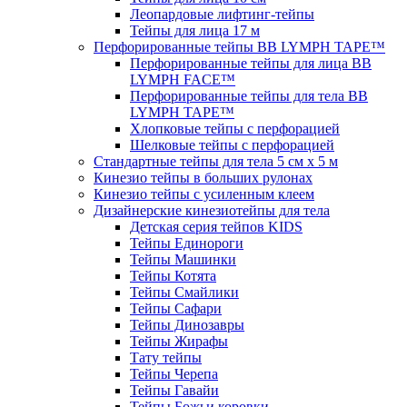
Леопардовые лифтинг-тейпы
Тейпы для лица 17 м
Перфорированные тейпы BB LYMPH TAPE™
Перфорированные тейпы для лица BB
LYMPH FACE™
Перфорированные тейпы для тела BB
LYMPH TAPE™
Хлопковые тейпы с перфорацией
Шелковые тейпы с перфорацией
Стандартные тейпы для тела 5 см x 5 м
Кинезио тейпы в больших рулонах
Кинезио тейпы с усиленным клеем
Дизайнерские кинезиотейпы для тела
Детская серия тейпов KIDS
Тейпы Единороги
Тейпы Машинки
Тейпы Котята
Тейпы Смайлики
Тейпы Сафари
Тейпы Динозавры
Тейпы Жирафы
Тату тейпы
Тейпы Черепа
Тейпы Гавайи
Тейпы Божьи коровки