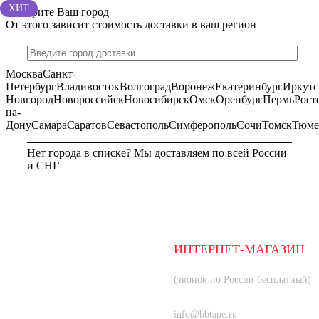
ХИТ
Выберите Ваш город
От этого зависит стоимость доставки в ваш регион
Москва
Санкт-
Петербург
Владивосток
Волгоград
Воронеж
Екатеринбург
Иркутс
Новгород
Новороссийск
Новосибирск
Омск
Оренбург
Пермь
Рост
на-
Дону
Самара
Саратов
Севастополь
Симферополь
Сочи
Томск
Тюме
Нет города в списке? Мы доставляем по всей России
и СНГ
МОСКВА
ИНТЕРНЕТ-МАГАЗИН
8 (800) 350-66-80
(звонок по России бесплатный)
+7 (985) 219-33-83
info@bbtape.ru