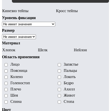
Кинезио тейпы
Кросс тейпы
Уровень фиксации
Размер
Материал
Хлопок
Шелк
Нейлон
Область применения
Лицо
Запястье
Поясница
Пальцы
Колено
Локоть
Голеностоп
Бедро
Плечо
Ахилл
Шея
Живот
Спина
Стопа
Цвет