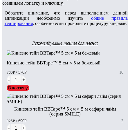
соединяем лопатку и ключицу.
Обратите внимание, что перед выполнением данной
аппликации необходимо изучить
общие правила
тейпирования
, особенно если проводите процедуру впервые.
Рекомендуемые тейпы для плеча:
Кинезио тейп BBTape™ 5 см × 5 м бежевый
760
Р
/ 570
Р
10
-
+
В корзину
Кинезио тейп BBTape™ 5 см × 5 м сафари лайм
(серия SMILE)
925
Р
/ 690
Р
2
-
+