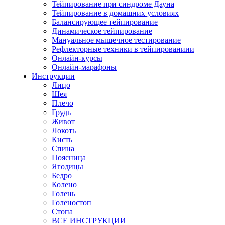
Тейпирование при синдроме Дауна
Тейпирование в домашних условиях
Балансирующее тейпирование
Динамическое тейпирование
Мануальное мышечное тестирование
Рефлекторные техники в тейпированиии
Онлайн-курсы
Онлайн-марафоны
Инструкции
Лицо
Шея
Плечо
Грудь
Живот
Локоть
Кисть
Спина
Поясница
Ягодицы
Бедро
Колено
Голень
Голеностоп
Стопа
ВСЕ ИНСТРУКЦИИ