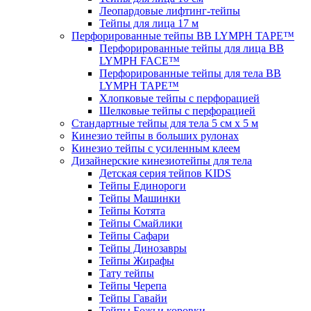
Леопардовые лифтинг-тейпы
Тейпы для лица 17 м
Перфорированные тейпы BB LYMPH TAPE™
Перфорированные тейпы для лица BB
LYMPH FACE™
Перфорированные тейпы для тела BB
LYMPH TAPE™
Хлопковые тейпы с перфорацией
Шелковые тейпы с перфорацией
Стандартные тейпы для тела 5 см x 5 м
Кинезио тейпы в больших рулонах
Кинезио тейпы с усиленным клеем
Дизайнерские кинезиотейпы для тела
Детская серия тейпов KIDS
Тейпы Единороги
Тейпы Машинки
Тейпы Котята
Тейпы Смайлики
Тейпы Сафари
Тейпы Динозавры
Тейпы Жирафы
Тату тейпы
Тейпы Черепа
Тейпы Гавайи
Тейпы Божьи коровки