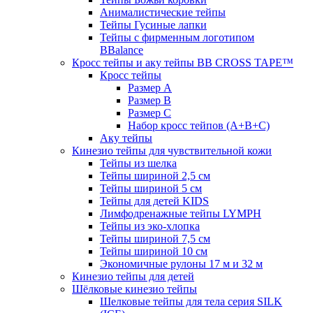
Анималистические тейпы
Тейпы Гусиные лапки
Тейпы с фирменным логотипом
BBalance
Кросс тейпы и аку тейпы BB CROSS TAPE™
Кросс тейпы
Размер А
Размер B
Размер С
Набор кросс тейпов (А+B+C)
Аку тейпы
Кинезио тейпы для чувствительной кожи
Тейпы из шелка
Тейпы шириной 2,5 см
Тейпы шириной 5 см
Тейпы для детей KIDS
Лимфодренажные тейпы LYMPH
Тейпы из эко-хлопка
Тейпы шириной 7,5 см
Тейпы шириной 10 см
Экономичные рулоны 17 м и 32 м
Кинезио тейпы для детей
Шёлковые кинезио тейпы
Шелковые тейпы для тела серия SILK