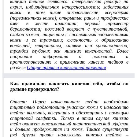
кинезио тейпов являются: аллергическая реакция на
акрил, индивидуальная непереносимость; заболевания
кожи, в том числе онкологические; ксеродерма
(пергаментная кожа); открытые раны и трофические
язвы в месте апликации; первый триместр
беременности; пожилой возраст с чувствительной,
слабой кожей; пациенты с системными заболеваниями
кожи и ее травмами; склонность к образованию
волдырей, микротравм, синяков или кровоподтеков;
тромбоз глубоких вен нижних конечностей. Более
подробная информация о показаниях и
противопоказаниях к применению кинезио тейпов в
разделе
Общие правила кинезиотейпирования
Как правильно наклеить кинезио тейп, чтобы он
дольше продержался?
Ответ: Перед наклеиванием тейпа необходимо
тщательно подготовить участок кожи к наложению
тейпа: вымыть, высушить и обезжирить с помощью
спиртовой салфетки. Только в этом случае кинезио
тейп окажет максимальный терапевтический эффект
и дольше продержится на коже. Также существует
ряд других правил наложения кинезио тейпов –