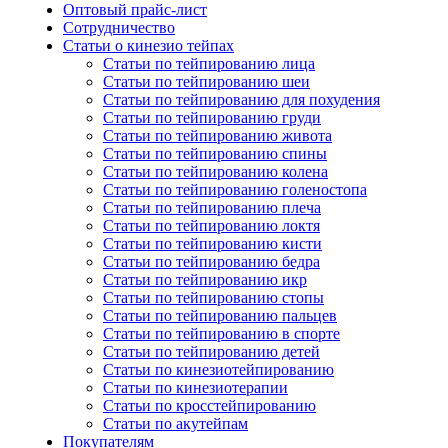
Оптовый прайс-лист
Сотрудничество
Статьи о кинезио тейпах
Статьи по тейпированию лица
Статьи по тейпированию шеи
Статьи по тейпированию для похудения
Статьи по тейпированию груди
Статьи по тейпированию живота
Статьи по тейпированию спины
Статьи по тейпированию колена
Статьи по тейпированию голеностопа
Статьи по тейпированию плеча
Статьи по тейпированию локтя
Статьи по тейпированию кисти
Статьи по тейпированию бедра
Статьи по тейпированию икр
Статьи по тейпированию стопы
Статьи по тейпированию пальцев
Статьи по тейпированию в спорте
Статьи по тейпированию детей
Статьи по кинезиотейпированию
Статьи по кинезиотерапии
Статьи по кросстейпированию
Статьи по акутейпам
Покупателям