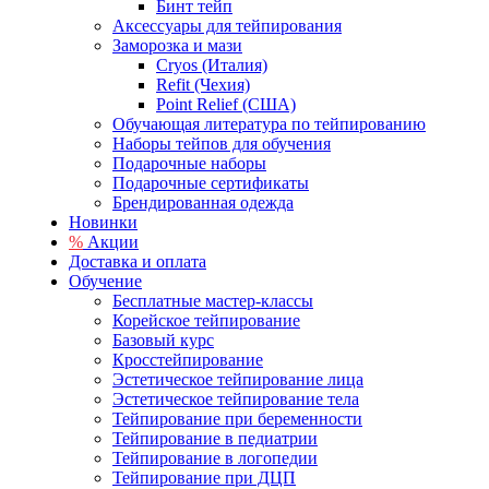
Бинт тейп
Аксессуары для тейпирования
Заморозка и мази
Cryos (Италия)
Refit (Чехия)
Point Relief (США)
Обучающая литература по тейпированию
Наборы тейпов для обучения
Подарочные наборы
Подарочные сертификаты
Брендированная одежда
Новинки
%
Акции
Доставка и оплата
Обучение
Бесплатные мастер-классы
Корейское тейпирование
Базовый курс
Кросстейпирование
Эстетическое тейпирование лица
Эстетическое тейпирование тела
Тейпирование при беременности
Тейпирование в педиатрии
Тейпирование в логопедии
Тейпирование при ДЦП