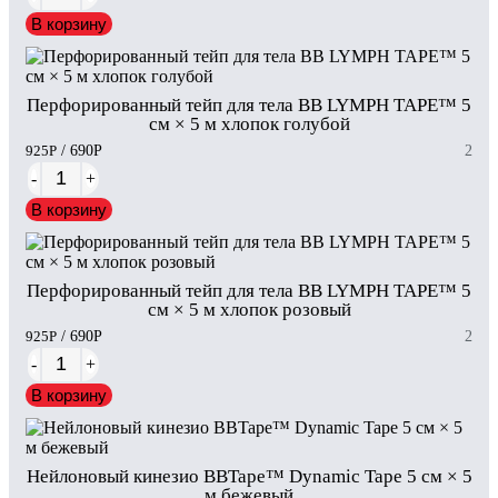
В корзину
Перфорированный тейп для тела BB LYMPH TAPE™ 5
см × 5 м хлопок голубой
925
Р
/ 690
Р
2
-
+
В корзину
Перфорированный тейп для тела BB LYMPH TAPE™ 5
см × 5 м хлопок розовый
925
Р
/ 690
Р
2
-
+
В корзину
Нейлоновый кинезио BBTape™ Dynamic Tape 5 см × 5
м бежевый