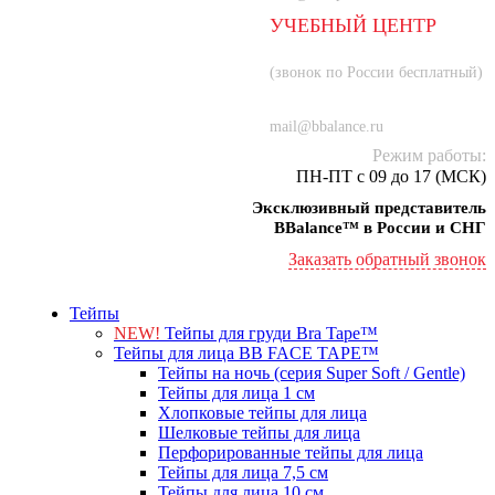
УЧЕБНЫЙ ЦЕНТР
8 (800) 707-55-21
(звонок по России бесплатный)
+7 (934) 000-77-75
mail@bbalance.ru
Режим работы:
ПН-ПТ с 09 до 17 (МСК)
Эксклюзивный представитель
BBalance™ в России и СНГ
Заказать обратный звонок
Тейпы
NEW!
Тейпы для груди Bra Tape™
Тейпы для лица BB FACE TAPE™
Тейпы на ночь (серия Super Soft / Gentle)
Тейпы для лица 1 см
Хлопковые тейпы для лица
Шелковые тейпы для лица
Перфорированные тейпы для лица
Тейпы для лица 7,5 см
Тейпы для лица 10 см