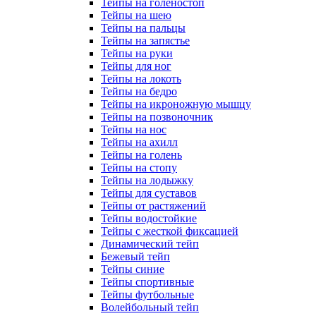
Тейпы на голеностоп
Тейпы на шею
Тейпы на пальцы
Тейпы на запястье
Тейпы на руки
Тейпы для ног
Тейпы на локоть
Тейпы на бедро
Тейпы на икроножную мышцу
Тейпы на позвоночник
Тейпы на нос
Тейпы на ахилл
Тейпы на голень
Тейпы на стопу
Тейпы на лодыжку
Тейпы для суставов
Тейпы от растяжений
Тейпы водостойкие
Тейпы с жесткой фиксацией
Динамический тейп
Бежевый тейп
Тейпы синие
Тейпы спортивные
Тейпы футбольные
Волейбольный тейп