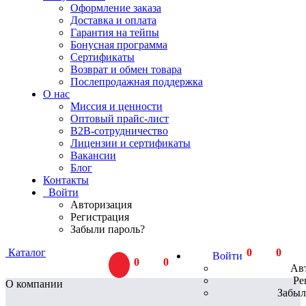
Оформление заказа
Доставка и оплата
Гарантия на тейпы
Бонусная программа
Сертификаты
Возврат и обмен товара
Послепродажная поддержка
О нас
Миссия и ценности
Оптовый прайс-лист
В2В-сотрудничество
Лицензии и сертификаты
Вакансии
Блог
Контакты
Войти
Авторизация
Регистрация
Забыли пароль?
Каталог
0
тов.
0
Р
Войти
0
тов.
0
Р
Ав
Ре
О компании
Забыл