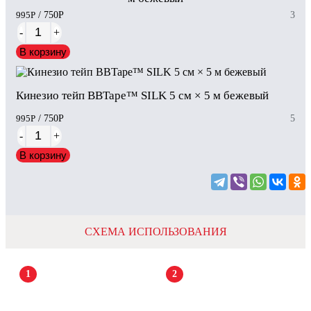
995
Р
/ 750
Р
3
-
+
В корзину
Кинезио тейп BBTape™ SILK 5 см × 5 м бежевый
995
Р
/ 750
Р
5
-
+
В корзину
СХЕМА ИСПОЛЬЗОВАНИЯ
1
2