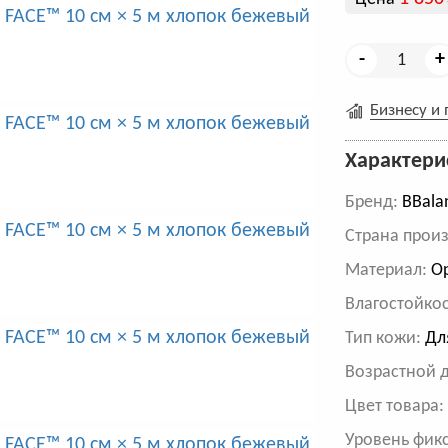
-
+
Бизнесу и
Характери
Бренд:
BBala
Cтрана произ
Материал:
Ор
Влагостойкос
Тип кожи:
Для
Возрастной 
Цвет товара
Уровень фик