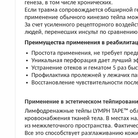
генеза, в том числе хронических.
Если травма сопровождается обширной ге
применение обычного кинезио тейпа мож
За счет усиленного рецепторного воздей
людей, перенесших инсульт по сравнени
Преимущества применения в реабилитац
Простота применения, не требует пред
Уникальная перфорация дает лучший э
Устранение отеков и гематом 5 раз быс
Профилактика пролежней у лежачих пац
Восстановление чувствительности после
Применение в эстетическом тейпирован
Лимфодренажные тейпы LYMPH TAPE™ обл
кровоснабжения тканей тела. В местах н
из межклеточного пространства. Фактиче
Все это способствует разглаживанию кож