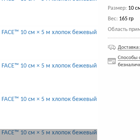
Размер:
10 см
Вес:
165 гр
Область при
Доставка
Способы 
безналич