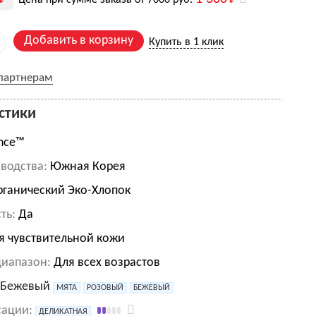
Цена при сумме заказа от 7000 руб.
Добавить в корзину
Купить в 1 клик
 партнерам
стики
nce™
водства:
Южная Корея
ганический Эко-Хлопок
ть:
Да
 чувствительной кожи
диапазон:
Для всех возрастов
:
Бежевый
МЯТА
РОЗОВЫЙ
БЕЖЕВЫЙ
сации:
ДЕЛИКАТНАЯ