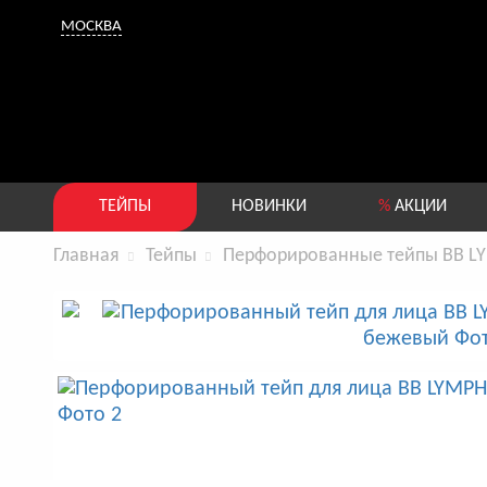
МОСКВА
ТЕЙПЫ
НОВИНКИ
%
АКЦИИ
Главная
Тейпы
Перфорированные тейпы BB L