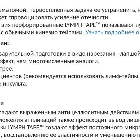
матомой, первостепенная задача ее устраненить, и
ет спровоцировать усиление отечности.
ствия перфорированные LYMPH TAPE™ показывают л
ю с обычными кинезио тейпами.
Узнать подробнее 
ии:
варительной подготовки в виде нарезания «лапшой
ффект, чем многочисленные аналоги.
трее.
иентов (рекомендуется использовать лимф-тейпы 
 инсульта.
ии
адают выраженным антицеллюлитным действием з
аложения аппликаций также происходит вывод лиш
ски LYMPH TAPE™ создают эффект постоянного микро
и, восстановлению ее эластичности и уменьшению