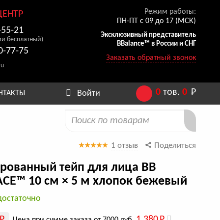
Режим работы:
ЦЕНТР
ПН-ПТ с 09 до 17 (МСК)
-55-21
Эксклюзивный представитель
ии бесплатный)
BBalance™ в России и СНГ
0-77-75
Заказать обратный звонок
ru
0
тов.
0
Р
Войти
НТАКТЫ
1 отзыв
Поделиться
рованный тейп для лица BB
CE™ 10 см × 5 м хлопок бежевый
достаточно
Р
1 380
Р