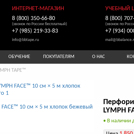
ИНТЕРНЕТ-МАГАЗИН
УЧЕБНЫЙ 
8 (800) 350-66-80
8 (800) 707
(звонок по России бесплатный)
(звонок по Росс
+7 (985) 219-33-83
+7 (934) 00
info@bbtape.ru
mail@bbalance.
ОБУЧЕНИЕ
ПОКУПАТЕЛЯМ
О НАС
КО
YMPH TAPE™
Перфори
LYMPH FA
• В наличии 
1 850
Цена