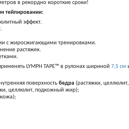
метров в рекордно короткие сроки!
ом тейпировании:
литный эффект.
.
нии с жиросжигающими тренировками.
анение растяжек.
етками.
 применять LYMPH TAPE™ в рулонах шириной
7,5 см
внутренняя поверхность
бедра
(растяжки, целлюлит
ки, целлюлит, подкожный жир);
кожа);