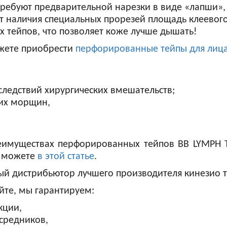
ребуют предварительной нарезки в виде «лапши»,
чет наличия специальных прорезей площадь клеево
х тейпов, что позволяет коже лучше дышать!
жете приобрести
перфорированные тейпы для лиц
следствий хирургических вмешательств;
их морщин,
еимуществах перфорированных тейпов BB LYMPH 
ы можете
в этой статье
.
ый дистрибьютор лучшего производителя кинезио т
йте, мы гарантируем:
кции,
средников,