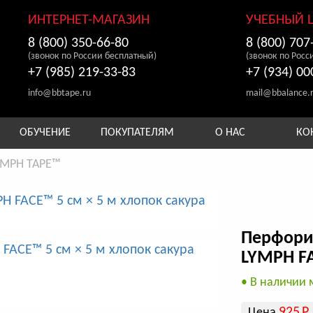
ИНТЕРНЕТ-МАГАЗИН
УЧЕБНЫЙ 
8 (800) 350-66-80
8 (800) 707
(звонок по России бесплатный)
(звонок по Росс
+7 (985) 219-33-83
+7 (934) 00
info@bbtape.ru
mail@bbalance.
ОБУЧЕНИЕ
ПОКУПАТЕЛЯМ
О НАС
КО
YMPH TAPE™
Перфори
LYMPH FA
• В наличии 
925
Р
Цена