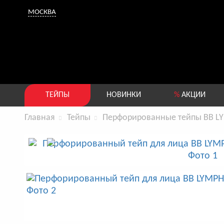
МОСКВА
ТЕЙПЫ
НОВИНКИ
%
АКЦИИ
Главная
Тейпы
Перфорированные тейпы BB L