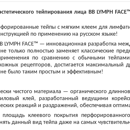
тетического тейпирования лица BB LYMPH FACE™ 
ерфорированные тейпы с мягким клеем для лимфати
нструкцией по применению на русском языке!
BB LYMPH FACE™ — инновационная разработка ме
не только полностью заменяет классические пред
 применения по сравнению с обычными тейпам
кожных рецепторов, достигается максимальный 
 не было таким простым и эффективным!
ески чистого материала — органического длиннов
риловый клей, разработанный ведущими корей
ческих реакций и раздражений, обеспечивая оптим
й площадь клеевого покрытия перфорированно
нять данный вид тейпа даже на самых чувствительн