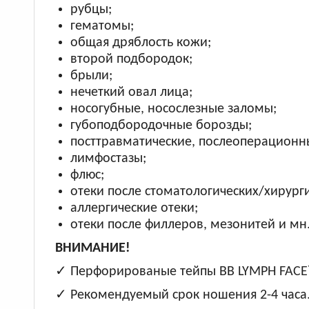
рубцы;
гематомы;
общая дряблость кожи;
второй подбородок;
брыли;
нечеткий овал лица;
носогубные, носослезные заломы;
губоподбородочные борозды;
посттравматические, послеоперационны
лимфостазы;
флюс;
отеки после стоматологических/хирург
аллергические отеки;
отеки после филлеров, мезонитей и мн
ВНИМАНИЕ!
✓ Перфорированые тейпы BB LYMPH FACE™
✓ Рекомендуемый срок ношения 2-4 часа