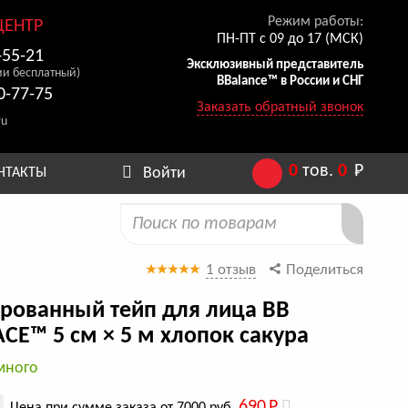
Режим работы:
ЦЕНТР
ПН-ПТ с 09 до 17 (МСК)
-55-21
Эксклюзивный представитель
ии бесплатный)
BBalance™ в России и СНГ
0-77-75
Заказать обратный звонок
ru
0
тов.
0
Р
Войти
НТАКТЫ
1 отзыв
Поделиться
рованный тейп для лица BB
CE™ 5 см × 5 м хлопок сакура
много
690
Р