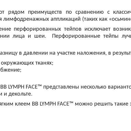
т рядом преимуществ по сравнению с класси
 лимфодренажных аппликаций (таких как «осьминожк
ение перфорированных тейпов исключает возник
ании лица и шеи. Перфорированные тейпы луч
ницу в давлении на участке наложения, в результа
 окружающих тканях;
абжение;
B LYMPH FACE™ представлены несколько вариантов
и и декольте.
гким клеем BB LYMPH FACE™ можно решить такие э