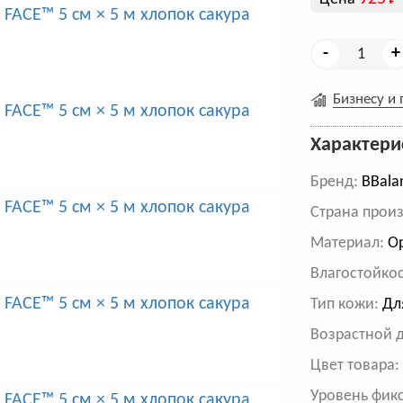
-
+
Бизнесу и
Характери
Бренд:
BBala
Cтрана произ
Материал:
Ор
Влагостойкос
Тип кожи:
Для
Возрастной 
Цвет товара
Уровень фик