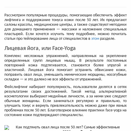
​Рассмотрим популярные процедуры, помогающие обеспечить эффект
лифтинга и поддержание тонуса кожи после 50 лет. Их предлагают
салоны красоты, медицинские центры, а также существуют методики
для домашнего применения — массажи и наложение специальных
пластырей. Если хочется изучить тему подробнее, можно почитать
статьи про тейпирование лица от специалистов в
этом
разделе.
Лицевая йога, или Face-Yoga
Комплекс несложных упражнений, направленных на укрепление
определенных групп лицевых мышц. В результате постоянных
повторений кожа подтягивается, становится более упругой и
эластичной. Лицевая йога помогает устранить обвисание кожи,
поправить овал лица, уменьшить мимические морщины, носогубные
складки — и это далеко не все эффекты от упражнений.
Фейслифтинг набирает популярность, пользователи делятся в сетях
результатами своих достижений. Такой метод альтернативной
косметологии выбирают медийные личности, а за ними уже следуют
обычные женщины. Если заниматься регулярно и правильно, то
улучшить тонус и вернуть привлекательность можно даже при явных
проблемах после 50 лет. Благотворное влияние практики face-yoga на
состояние кожи подтверждают специалисты.