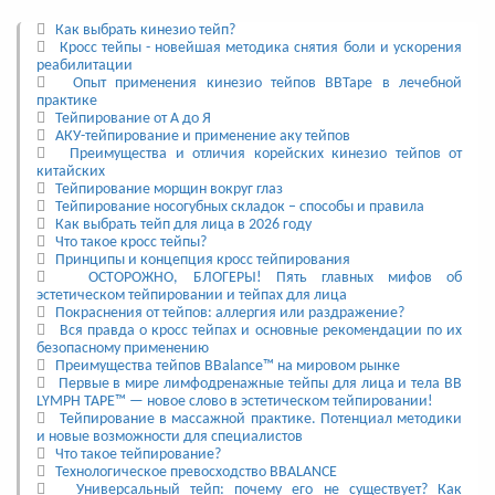
Как выбрать кинезио тейп?
Кросс тейпы - новейшая методика снятия боли и ускорения
реабилитации
Опыт применения кинезио тейпов BBTape в лечебной
практике
Тейпирование от А до Я
АКУ-тейпирование и применение аку тейпов
Преимущества и отличия корейских кинезио тейпов от
китайских
Тейпирование морщин вокруг глаз
Тейпирование носогубных складок – способы и правила
Как выбрать тейп для лица в 2026 году
Что такое кросс тейпы?
Принципы и концепция кросс тейпирования
ОСТОРОЖНО, БЛОГЕРЫ! Пять главных мифов об
эстетическом тейпировании и тейпах для лица
Покраснения от тейпов: аллергия или раздражение?
Вся правда о кросс тейпах и основные рекомендации по их
безопасному применению
Преимущества тейпов BBalance™ на мировом рынке
Первые в мире лимфодренажные тейпы для лица и тела BB
LYMPH TAPE™ — новое слово в эстетическом тейпировании!
Тейпирование в массажной практике. Потенциал методики
и новые возможности для специалистов
Что такое тейпирование?
Технологическое превосходство BBALANCE
Универсальный тейп: почему его не существует? Как