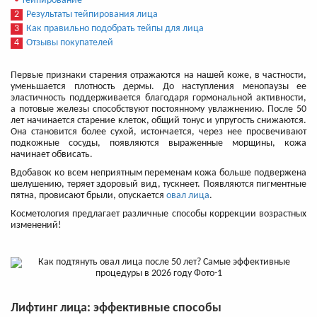
•
Тейпирование
2
Результаты тейпирования лица
3
Как правильно подобрать тейпы для лица
4
Отзывы покупателей
Первые признаки старения отражаются на нашей коже, в частности,
уменьшается плотность дермы. До наступления менопаузы ее
эластичность поддерживается благодаря гормональной активности,
а потовые железы способствуют постоянному увлажнению. После 50
лет начинается старение клеток, общий тонус и упругость снижаются.
Она становится более сухой, истончается, через нее просвечивают
подкожные сосуды, появляются выраженные морщины, кожа
начинает обвисать.
Вдобавок ко всем неприятным переменам кожа больше подвержена
шелушению, теряет здоровый вид, тускнеет. Появляются пигментные
пятна, провисают брыли, опускается
овал лица
.
Косметология предлагает различные способы коррекции возрастных
изменений!
Лифтинг лица: эффективные способы