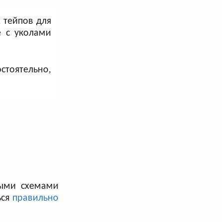
 тейпов для
е с уколами
тоятельно,
ными схемами
ься
правильно