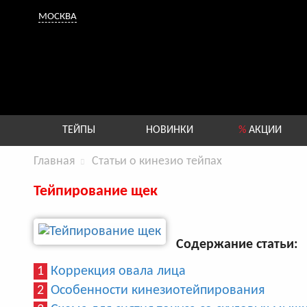
МОСКВА
ТЕЙПЫ
НОВИНКИ
%
АКЦИИ
Главная
Статьи о кинезио тейпах
Тейпирование щек
Содержание статьи:
1
Коррекция овала лица
2
Особенности кинезиотейпирования