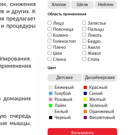
ом, снижения
Хлопок
Шелк
Нейлон
в и других. К
Область применения
я предлагает
Лицо
Запястье
, и процедуры
Поясница
Пальцы
Колено
Локоть
Голеностоп
Бедро
Плечо
Ахилл
Шея
Живот
йпирования.
Спина
Стопа
применения
Цвет
Детские
Дизайнерские
Бежевый
Красный
Голубой
Синий
 в домашних
Розовый
Желтый
Лайм
Зеленый
Белый
Оранжевый
ую очередь
Черный
Фиолетовый
евые мышцы,