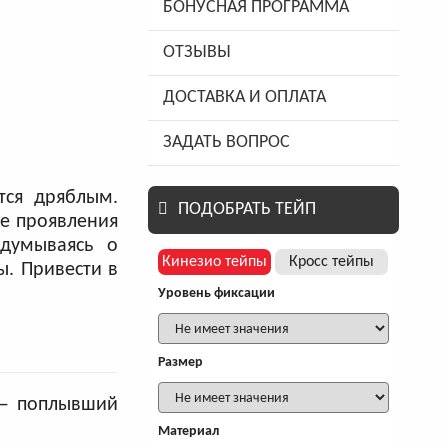
БОНУСНАЯ ПРОГРАММА
ОТЗЫВЫ
ДОСТАВКА И ОПЛАТА
ЗАДАТЬ ВОПРОС
тся дряблым.
ПОДОБРАТЬ ТЕЙП
ие проявления
адумываясь о
Кинезио тейпы
Кросс тейпы
ы. Привести в
Уровень фиксации
Размер
 — поплывший
Материал