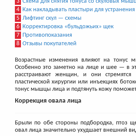
3
Схема для снятия тонуса со скуловых мыш
4
Как накладывать пластыри для устранени
5
Лифтинг скул — схемы
6
Корректировка «бульдожьих»‎ щек
7
Противопоказания
8
Отзывы покупателей
Возрастные изменения влияют на тонус м
Особенно это заметно на лице и шее — в эт
расстраивают женщин, и они стремятся 
пластической хирургии или инъекциях боток
тонус мышцы лица и подтянуть кожу поможе
Коррекция овала лица
Брыли по обе стороны подбородка, птоз 
овал лица значительно ухудшает внешний вид