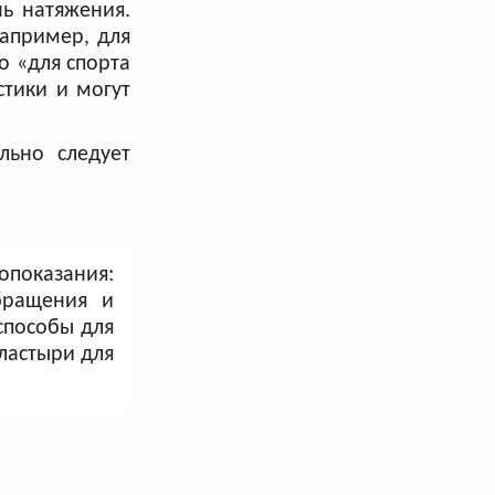
нь натяжения.
Например, для
о «для спорта
стики и могут
льно следует
опоказания:
бращения и
способы для
ластыри для