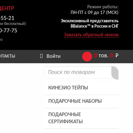
Режим работы:
ЦЕНТР
ПН-ПТ с 09 до 17 (МСК)
-55-21
Эксклюзивный представитель
ии бесплатный)
BBalance™ в России и СНГ
0-77-75
Заказать обратный звонок
ru
0
тов.
0
Р
Войти
НТАКТЫ
КИНЕЗИО ТЕЙПЫ
ПОДАРОЧНЫЕ НАБОРЫ
ПОДАРОЧНЫЕ
СЕРТИФИКАТЫ