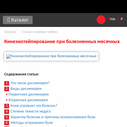
0
тов.
0
Р
Каталог
Главная
Статьи о кинезио тейпах
Кинезиотейпирование при болезненных месячных
Содержание статьи:
1
Что такое дисменорея?
2
Виды дисменореи
•
Первичная дисменорея
•
Вторичная дисменорея
3
Кому угрожает эта болезнь?
4
Степени тяжести недуга
5
Характер болезни и причины возникновения боли
6
Методы устранения боли