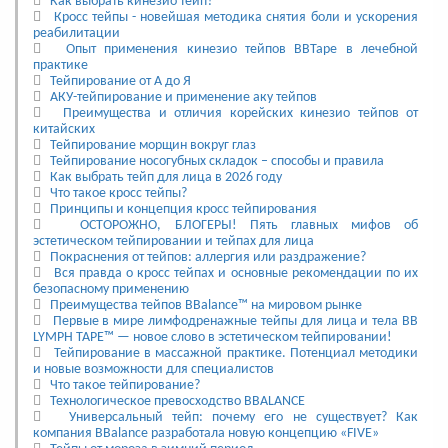
Как выбрать кинезио тейп?
Кросс тейпы - новейшая методика снятия боли и ускорения
реабилитации
Опыт применения кинезио тейпов BBTape в лечебной
практике
Тейпирование от А до Я
АКУ-тейпирование и применение аку тейпов
Преимущества и отличия корейских кинезио тейпов от
китайских
Тейпирование морщин вокруг глаз
Тейпирование носогубных складок – способы и правила
Как выбрать тейп для лица в 2026 году
Что такое кросс тейпы?
Принципы и концепция кросс тейпирования
ОСТОРОЖНО, БЛОГЕРЫ! Пять главных мифов об
эстетическом тейпировании и тейпах для лица
Покраснения от тейпов: аллергия или раздражение?
Вся правда о кросс тейпах и основные рекомендации по их
безопасному применению
Преимущества тейпов BBalance™ на мировом рынке
Первые в мире лимфодренажные тейпы для лица и тела BB
LYMPH TAPE™ — новое слово в эстетическом тейпировании!
Тейпирование в массажной практике. Потенциал методики
и новые возможности для специалистов
Что такое тейпирование?
Технологическое превосходство BBALANCE
Универсальный тейп: почему его не существует? Как
компания BBalance разработала новую концепцию «FIVE»