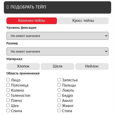
ПОДОБРАТЬ ТЕЙП
Кинезио тейпы
Кросс тейпы
Уровень фиксации
Размер
Материал
Хлопок
Шелк
Нейлон
Область применения
Лицо
Запястье
Поясница
Пальцы
Колено
Локоть
Голеностоп
Бедро
Плечо
Ахилл
Шея
Живот
Спина
Стопа