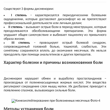
Существуют 3 формы дисменории:
I степень
– характеризуется периодическими болевыми
ощущениями, которые доставляют дискомфорт но не препятствуют
профессиональной деятельности или личным делам;
II степень
– вызывает острые боли в период менструации, которые
преодолеваются обезболивающими препаратами. Эта форма
ухудшает общее самочувствие и выбивает пациентку из привычного
образа жизни;
III степень
– провоцирует острый болевой синдром,
сопровождаемый головной болью, тошнотой, слабостью. Эти
симптомы сохраняются вплоть до окончания месячных. Их нельзя
преодолеть при помощи анальгетиков и других препаратов.
Характер болезни и причины возникновения боли
Дисменорея нарушает обмен и выработку простагландинов –
производных от полиненасыщенных жирных кислот. Эти вещества
регулируют сокращение слоя мышц матки. Их дисбаланс приводит к
появлению спазмов, вызывающих сильные боли.
Методы устранения боли