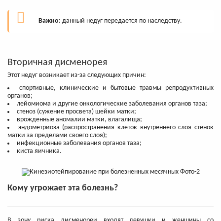
Важно:
данный недуг передается по наследству.
Вторичная дисменорея
Этот недуг возникает из-за следующих причин:
спортивные, клинические и бытовые травмы репродуктивных
органов;
лейомиома и другие онкологические заболевания органов таза;
стеноз (сужение просвета) шейки матки;
врожденные аномалии матки, влагалища;
эндометриоза (распространения клеток внутреннего слоя стенок
матки за пределами своего слоя);
инфекционные заболевания органов таза;
киста яичника.
Кому угрожает эта болезнь?
В зону риска дисменореи входят девушки и женщины со