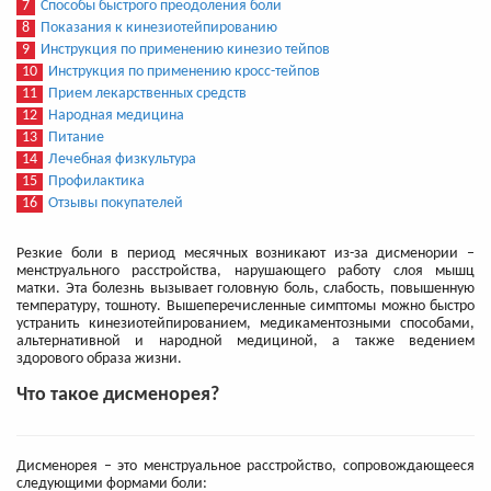
7
Способы быстрого преодоления боли
8
Показания к кинезиотейпированию
9
Инструкция по применению кинезио тейпов
10
Инструкция по применению кросс-тейпов
11
Прием лекарственных средств
12
Народная медицина
13
Питание
14
Лечебная физкультура
15
Профилактика
16
Отзывы покупателей
Резкие боли в период месячных возникают из-за дисменории –
менструального расстройства, нарушающего работу слоя мышц
матки. Эта болезнь вызывает головную боль, слабость, повышенную
температуру, тошноту. Вышеперечисленные симптомы можно быстро
устранить кинезиотейпированием, медикаментозными способами,
альтернативной и народной медициной, а также ведением
здорового образа жизни.
Что такое дисменорея?
Дисменорея
– это менструальное расстройство, сопровождающееся
следующими формами боли: