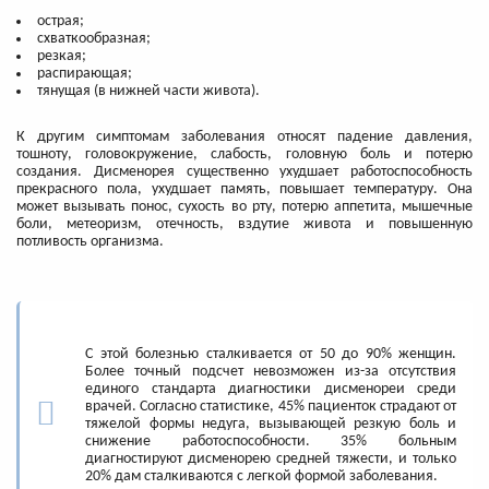
острая;
схваткообразная;
резкая;
распирающая;
тянущая (в нижней части живота).
К другим симптомам заболевания относят падение давления,
тошноту, головокружение, слабость, головную боль и потерю
создания. Дисменорея существенно ухудшает работоспособность
прекрасного пола, ухудшает память, повышает температуру. Она
может вызывать понос, сухость во рту, потерю аппетита, мышечные
боли, метеоризм, отечность, вздутие живота и повышенную
потливость организма.
С этой болезнью сталкивается от 50 до 90% женщин.
Более точный подсчет невозможен из-за отсутствия
единого стандарта диагностики дисменореи среди
врачей. Согласно статистике, 45% пациенток страдают от
тяжелой формы недуга, вызывающей резкую боль и
снижение работоспособности. 35% больным
диагностируют дисменорею средней тяжести, и только
20% дам сталкиваются с легкой формой заболевания.