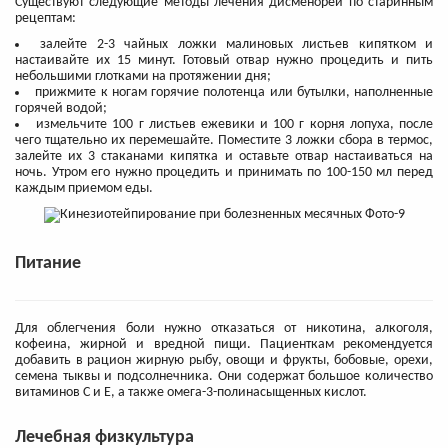
Существуют следующие методы лечения дисменореи по старинным
рецептам:
залейте 2-3 чайных ложки малиновых листьев кипятком и
настаивайте их 15 минут. Готовый отвар нужно процедить и пить
небольшими глотками на протяжении дня;
прижмите к ногам горячие полотенца или бутылки, наполненные
горячей водой;
измельчите 100 г листьев ежевики и 100 г корня лопуха, после
чего тщательно их перемешайте. Поместите 3 ложки сбора в термос,
залейте их 3 стаканами кипятка и оставьте отвар настаиваться на
ночь. Утром его нужно процедить и принимать по 100-150 мл перед
каждым приемом еды.
Питание
Для облегчения боли нужно отказаться от никотина, алкоголя,
кофеина, жирной и вредной пищи. Пациенткам рекомендуется
добавить в рацион жирную рыбу, овощи и фрукты, бобовые, орехи,
семена тыквы и подсолнечника. Они содержат большое количество
витаминов С и Е, а также омега-3-полинасыщенных кислот.
Лечебная физкультура