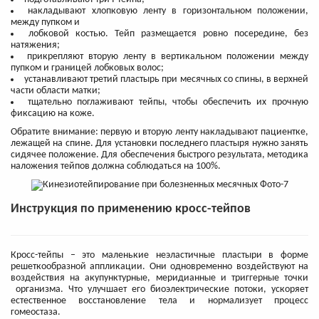
накладывают хлопковую ленту в горизонтальном положении,
между пупком и
лобковой костью. Тейп размещается ровно посередине, без
натяжения;
прикрепляют вторую ленту в вертикальном положении между
пупком и границей лобковых волос;
устанавливают третий пластырь при месячных со спины, в верхней
части области матки;
тщательно поглаживают тейпы, чтобы обеспечить их прочную
фиксацию на коже.
Обратите внимание: первую и вторую ленту накладывают пациентке,
лежащей на спине. Для установки последнего пластыря нужно занять
сидячее положение. Для обеспечения быстрого результата, методика
наложения тейпов должна соблюдаться на 100%.
Инструкция по применению кросс-тейпов
Кросс-тейпы – это маленькие неэластичные пластыри в форме
решеткообразной аппликации. Они одновременно воздействуют на
воздействия на акупунктурные, меридианные и триггерные точки
организма. Что улучшает его биоэлектрические потоки, ускоряет
естественное восстановление тела и нормализует процесс
гомеостаза.