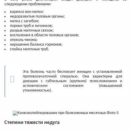
следующими проблемами:
варикоз вен матки;
недоразвитые половые органы;
матка с загибом;
пороки труб и яичников;
разрыв маточных связок;
воспаления в области половых органов;
опухоль-миома;
нарушение баланса гормонов;
спайка маточных труб.
Эта болезнь часто беспокоит женщин с установленной
противозачаточной спиралью. Она характерна для
девушек с субтильным (хрупким) телосложением и
астеническим состоянием (повышенной
утомляемостью).
Степени тяжести недуга