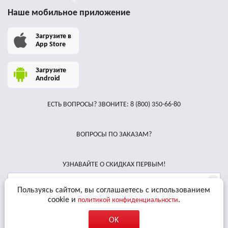
Наше мобильное приложение
Загрузите в
App Store
Загрузите
Android
ЕСТЬ ВОПРОСЫ? ЗВОНИТЕ:
8 (800) 350-66-80
ВОПРОСЫ ПО ЗАКАЗАМ?
УЗНАВАЙТЕ О СКИДКАХ ПЕРВЫМ!
Пользуясь сайтом, вы соглашаетесь с использованием
cookie и
.
политикой конфиденциальности
Даю
согласие на обработку персональных данных
и соглашаюсь с
условиями
Пользовательского Соглашения
OK