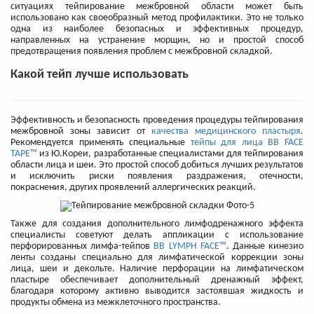
ситуациях тейпирование межбровной области может быть
использовано как своеобразный метод профилактики. Это не только
одна из наиболее безопасных и эффективных процедур,
направленных на устранение морщин, но и простой способ
предотвращения появления проблем с межбровной складкой.
Какой тейп лучше использовать
Эффективность и безопасность проведения процедуры тейпирования
межбровной зоны зависит от
качества медицинского пластыря
.
Рекомендуется применять специальные
тейпы для лица BB FACE
TAPE™
из Ю.Кореи, разработанные специалистами для тейпирования
области лица и шеи. Это простой способ добиться лучших результатов
и исключить риски появления раздражения, отечности,
покраснения, других проявлений аллергических реакций.
Также для создания дополнительного лимфодренажного эффекта
специалисты советуют делать аппликации с использование
перфорированных лимфа-тейпов
BB LYMPH FACE™
. Данные кинезио
ленты созданы специально для лимфатической коррекции зоны
лица, шеи и декольте. Наличие перфорации на лимфатическом
пластыре обеспечивает дополнительный дренажный эффект,
благодаря которому активно выводится застоявшая жидкость и
продукты обмена из межклеточного пространства.