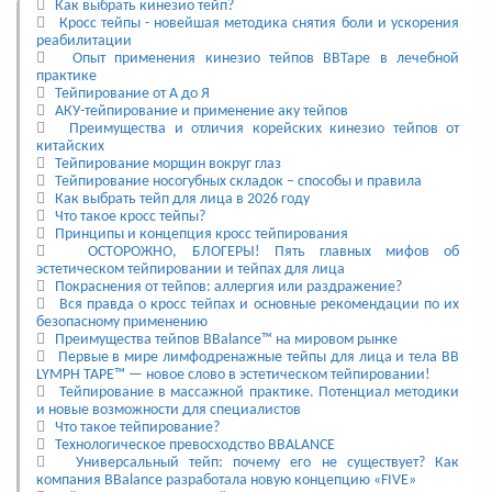
Как выбрать кинезио тейп?
Кросс тейпы - новейшая методика снятия боли и ускорения
реабилитации
Опыт применения кинезио тейпов BBTape в лечебной
практике
Тейпирование от А до Я
АКУ-тейпирование и применение аку тейпов
Преимущества и отличия корейских кинезио тейпов от
китайских
Тейпирование морщин вокруг глаз
Тейпирование носогубных складок – способы и правила
Как выбрать тейп для лица в 2026 году
Что такое кросс тейпы?
Принципы и концепция кросс тейпирования
ОСТОРОЖНО, БЛОГЕРЫ! Пять главных мифов об
эстетическом тейпировании и тейпах для лица
Покраснения от тейпов: аллергия или раздражение?
Вся правда о кросс тейпах и основные рекомендации по их
безопасному применению
Преимущества тейпов BBalance™ на мировом рынке
Первые в мире лимфодренажные тейпы для лица и тела BB
LYMPH TAPE™ — новое слово в эстетическом тейпировании!
Тейпирование в массажной практике. Потенциал методики
и новые возможности для специалистов
Что такое тейпирование?
Технологическое превосходство BBALANCE
Универсальный тейп: почему его не существует? Как
компания BBalance разработала новую концепцию «FIVE»