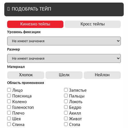
ПОДОБРАТЬ ТЕЙП
Кинезио тейпы
Кросс тейпы
Уровень фиксации
Размер
Материал
Хлопок
Шелк
Нейлон
Область применения
Лицо
Запястье
Поясница
Пальцы
Колено
Локоть
Голеностоп
Бедро
Плечо
Ахилл
Шея
Живот
Спина
Стопа