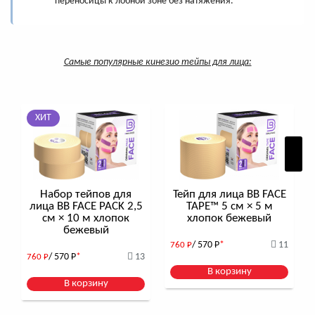
переносицы к лобной зоне без натяжения.
Самые популярные кинезио тейпы для лица:
ХИТ
Набор тейпов для
Тейп для лица BB FACE
лица BB FACE PACK 2,5
TAPE™ 5 см × 5 м
см × 10 м хлопок
хлопок бежевый
бежевый
/ 570
Р
*
11
760
Р
/ 570
Р
*
13
760
Р
В корзину
В корзину