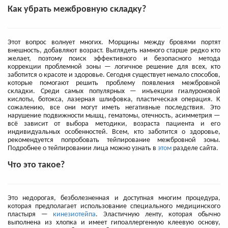
Как убрать межбровную складку?
Этот вопрос волнует многих. Морщины между бровями портят
внешность, добавляют возраст. Выглядеть намного старше редко кто
желает, поэтому поиск эффективного и безопасного метода
коррекции проблемной зоны — логичное решение для всех, кто
заботится о красоте и здоровье. Сегодня существует немало способов,
которые помогают решить проблему появления межбровной
складки. Среди самых популярных — инъекции гиалуроновой
кислоты, ботокса, лазерная шлифовка, пластическая операция. К
сожалению, все они могут иметь негативные последствия. Это
нарушение подвижности мышц, гематомы, отечность, асимметрия —
всё зависит от выбора методики, возраста пациента и его
индивидуальных особенностей. Всем, кто заботится о здоровье,
рекомендуется попробовать тейпирование межбровной зоны.
Подробнее о тейпировании лица можно узнать в
этом
разделе сайта.
Что это такое?
Это недорогая, безболезненная и доступная многим процедура,
которая предполагает использование специального медицинского
пластыря —
кинезиотейпа
. Эластичную ленту, которая обычно
выполнена из хлопка и имеет гипоаллергенную клеевую основу,