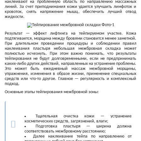
наклеивают на проблемную область по направлению массажных
линий. За счет приподнимания кожи удается улучшить лимфоток и
кровоток, снять напряжение мышц, обеспечить лучший отвод
жидкости.
Результат — эффект лифтинга на тейпируемом участке. Кожа
подтягивается, морщина между бровями становится менее заметной.
При длительном проведении процедуры и соблюдении правил
наклеивания пластыря небольшая межбровная складка может
полностью исчезнуть. При этом важно понимать, что результаты
тейпирования не будут долговременными, если не предпринимать
каких-либо других действий, направленных на устранение проблемы.
Это может быть ежедневный массаж межбровной морщины,
упражнения, изменения в образе жизни, применение специальных
средств или что-то другое. Главное — регулярность и комплексный
подход.
Основные этапы тейпирования межбровной зоны:
Тщательная очистка кожи — устранение
косметических средств, загрязнений, влаги;
Подготовка пластыря — ширина должна
соответствовать межбровному расстоянию;
Далее наклеивание тейпа по направлению от