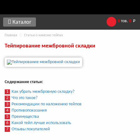
0
тов.
0
Р
Каталог
Главная
Статьи о кинезио тейпах
Тейпирование межбровной складки
Содержание статьи:
1
Как убрать межбровную складку?
2
Что это такое?
3
Рекомендации по наложению тейпов
4
Противопоказания
5
Преимущества
6
Какой тейп лучше использовать
7
Отзывы покупателей