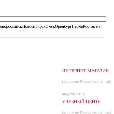
овороссийск
Новосибирск
Омск
Оренбург
Пермь
Ростов-на-
ИНТЕРНЕТ-МАГАЗИН
8 (800) 350-66-80
(звонок по России бесплатный)
+7 (985) 219-33-83
info@bbtape.ru
УЧЕБНЫЙ ЦЕНТР
8 (800) 707-55-21
(звонок по России бесплатный)