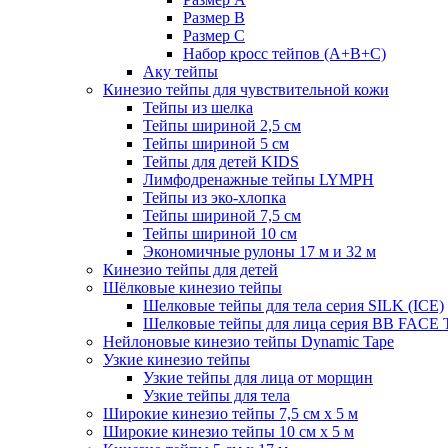
Размер B
Размер С
Набор кросс тейпов (А+B+C)
Аку тейпы
Кинезио тейпы для чувствительной кожи
Тейпы из шелка
Тейпы шириной 2,5 см
Тейпы шириной 5 см
Тейпы для детей KIDS
Лимфодренажные тейпы LYMPH
Тейпы из эко-хлопка
Тейпы шириной 7,5 см
Тейпы шириной 10 см
Экономичные рулоны 17 м и 32 м
Кинезио тейпы для детей
Шёлковые кинезио тейпы
Шелковые тейпы для тела серия SILK (ICE)
Шелковые тейпы для лица серия BB FACE
Нейлоновые кинезио тейпы Dynamic Tape
Узкие кинезио тейпы
Узкие тейпы для лица от морщин
Узкие тейпы для тела
Широкие кинезио тейпы 7,5 см x 5 м
Широкие кинезио тейпы 10 см х 5 м