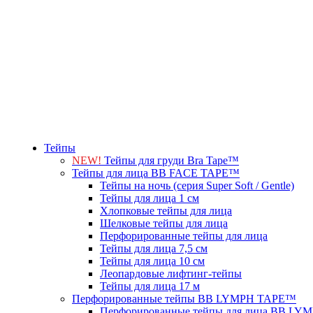
Тейпы
NEW!
Тейпы для груди Bra Tape™
Тейпы для лица BB FACE TAPE™
Тейпы на ночь (серия Super Soft / Gentle)
Тейпы для лица 1 см
Хлопковые тейпы для лица
Шелковые тейпы для лица
Перфорированные тейпы для лица
Тейпы для лица 7,5 см
Тейпы для лица 10 см
Леопардовые лифтинг-тейпы
Тейпы для лица 17 м
Перфорированные тейпы BB LYMPH TAPE™
Перфорированные тейпы для лица BB L