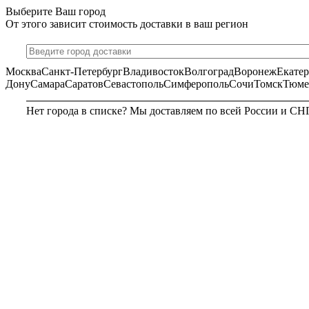
Выберите Ваш город
От этого зависит стоимость доставки в ваш регион
Москва
Санкт-Петербург
Владивосток
Волгоград
Воронеж
Екате
Дону
Самара
Саратов
Севастополь
Симферополь
Сочи
Томск
Тюме
Нет города в списке? Мы доставляем по всей России и СН
МОСКВА