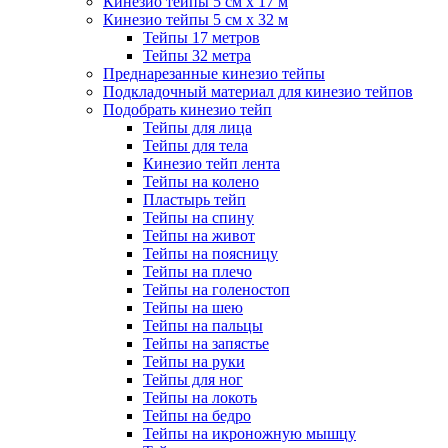
Кинезио тейпы 5 см x 17 м
Кинезио тейпы 5 см х 32 м
Тейпы 17 метров
Тейпы 32 метра
Преднарезанные кинезио тейпы
Подкладочный материал для кинезио тейпов
Подобрать кинезио тейп
Тейпы для лица
Тейпы для тела
Кинезио тейп лента
Тейпы на колено
Пластырь тейп
Тейпы на спину
Тейпы на живот
Тейпы на поясницу
Тейпы на плечо
Тейпы на голеностоп
Тейпы на шею
Тейпы на пальцы
Тейпы на запястье
Тейпы на руки
Тейпы для ног
Тейпы на локоть
Тейпы на бедро
Тейпы на икроножную мышцу