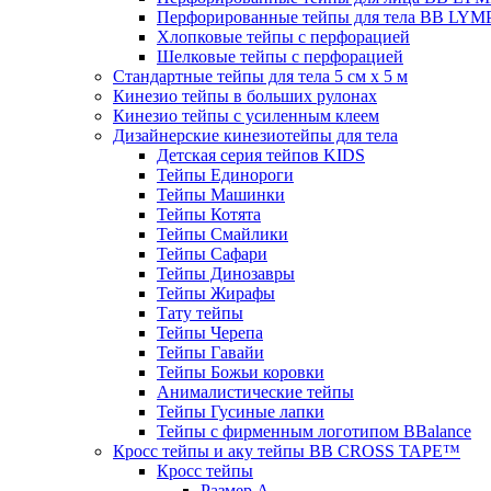
Перфорированные тейпы для тела BB LY
Хлопковые тейпы с перфорацией
Шелковые тейпы с перфорацией
Стандартные тейпы для тела 5 см x 5 м
Кинезио тейпы в больших рулонах
Кинезио тейпы с усиленным клеем
Дизайнерские кинезиотейпы для тела
Детская серия тейпов KIDS
Тейпы Единороги
Тейпы Машинки
Тейпы Котята
Тейпы Смайлики
Тейпы Сафари
Тейпы Динозавры
Тейпы Жирафы
Тату тейпы
Тейпы Черепа
Тейпы Гавайи
Тейпы Божьи коровки
Анималистические тейпы
Тейпы Гусиные лапки
Тейпы с фирменным логотипом BBalance
Кросс тейпы и аку тейпы BB CROSS TAPE™
Кросс тейпы
Размер А