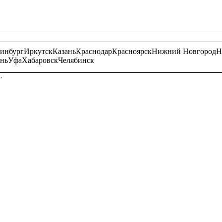
ринбург
Иркутск
Казань
Краснодар
Красноярск
Нижний Новгород
Н
нь
Уфа
Хабаровск
Челябинск
Г