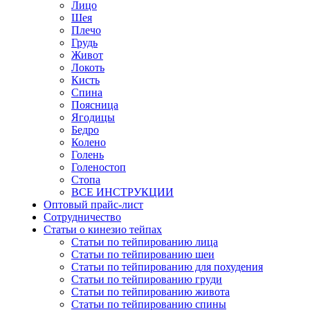
Лицо
Шея
Плечо
Грудь
Живот
Локоть
Кисть
Спина
Поясница
Ягодицы
Бедро
Колено
Голень
Голеностоп
Стопа
ВСЕ ИНСТРУКЦИИ
Оптовый прайс-лист
Сотрудничество
Статьи о кинезио тейпах
Статьи по тейпированию лица
Статьи по тейпированию шеи
Статьи по тейпированию для похудения
Статьи по тейпированию груди
Статьи по тейпированию живота
Статьи по тейпированию спины