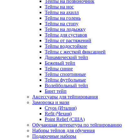
Тейпы на позвоночник
Тейпы на нос
Тейпы на ахилл
Тейпы на голень
Тейпы на стопу
Тейпы на лодыжку
Тейпы для суставов
Тейпы от растяжений
Тейпы водостойкие
Тейпы с жесткой фиксацией
Динамический тейп
Бежевый тейп
Тейпы синие
Тейпы спортивные
Тейпы футбольные
Волейбольный тейп
Бинт тейп
Аксессуары для тейпирования
Заморозка и мази
Cryos (Италия)
Refit (Чехия)
Point Relief (США)
Обучающая литература по тейпированию
Наборы тейпов для обучения
Подарочные наборы