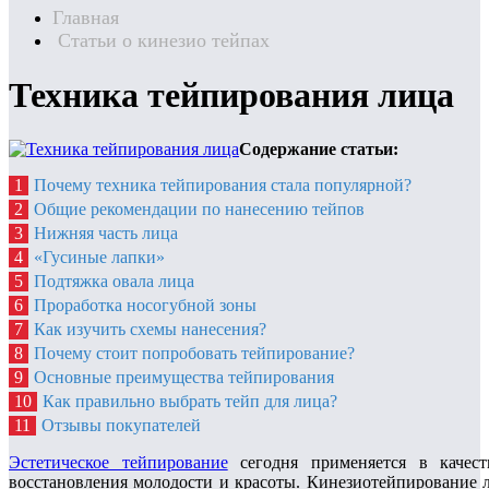
Главная
Статьи о кинезио тейпах
Техника тейпирования лица
Содержание статьи:
1
Почему техника тейпирования стала популярной?
2
Общие рекомендации по нанесению тейпов
3
Нижняя часть лица
4
«Гусиные лапки»
5
Подтяжка овала лица
6
Проработка носогубной зоны
7
Как изучить схемы нанесения?
8
Почему стоит попробовать тейпирование?
9
Основные преимущества тейпирования
10
Как правильно выбрать тейп для лица?
11
Отзывы покупателей
Эстетическое тейпирование
сегодня применяется в качест
восстановления молодости и красоты. Кинезиотейпирование л