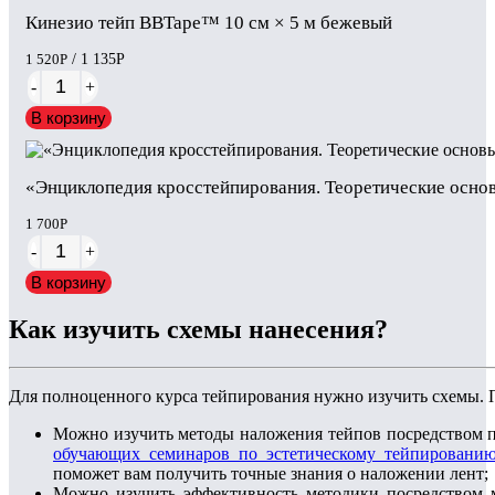
Кинезио тейп BBTape™ 10 см × 5 м бежевый
1 520
Р
/ 1 135
Р
-
+
В корзину
«Энциклопедия кросстейпирования. Теоретические основы:
1 700
Р
-
+
В корзину
Как изучить схемы нанесения?
Для полноценного курса тейпирования нужно изучить схемы. П
Можно изучить методы наложения тейпов посредством 
обучающих семинаров по эстетическому тейпировани
поможет вам получить точные знания о наложении лент;
Можно изучить эффективность методики посредством м