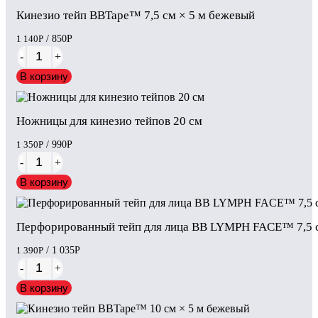
Кинезио тейп BBTape™ 7,5 см × 5 м бежевый
1 140
Р
/ 850
Р
-
+
В корзину
Ножницы для кинезио тейпов 20 см
1 350
Р
/ 990
Р
-
+
В корзину
Перфорированный тейп для лица BB LYMPH FACE™ 7,5 с
1 390
Р
/ 1 035
Р
-
+
В корзину