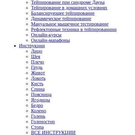
Тейпирование при синдроме Дауна
Тейпирование в домашних условиях
Балансирующее тейпирование
Динамическое тейпирование
Мануальное мышечное тестирование
Рефлекторные техники в тейпированиии
Онлайн-курсы
Онлайн-марафоны
Инструкции
Лицо
Шея
Плечо
Грудь
Живот
Локоть
Кисть
Спина
Поясница
Ягодицы
Бедро
Колено
Голень
Голеностоп
Стопа
ВСЕ ИНСТРУКЦИИ