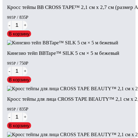
Кросс тейпы BB CROSS TAPE™ 2,1 см x 2,7 см (размер 
995
Р
/ 835
Р
-
+
В корзину
Кинезио тейп BBTape™ SILK 5 см × 5 м бежевый
995
Р
/ 750
Р
-
+
В корзину
Кросс тейпы для лица CROSS TAPE BEAUTY™ 2,1 см x 2,7
995
Р
/ 835
Р
-
+
В корзину