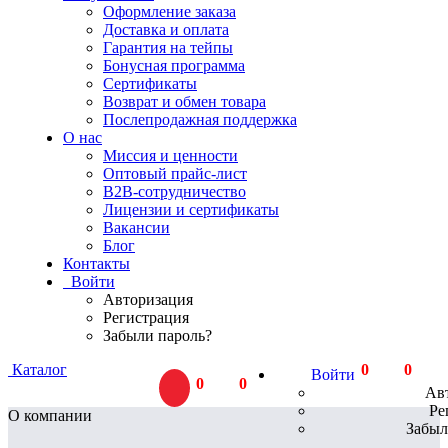
Оформление заказа
Доставка и оплата
Гарантия на тейпы
Бонусная программа
Сертификаты
Возврат и обмен товара
Послепродажная поддержка
О нас
Миссия и ценности
Оптовый прайс-лист
В2В-сотрудничество
Лицензии и сертификаты
Вакансии
Блог
Контакты
Войти
Авторизация
Регистрация
Забыли пароль?
Каталог
0
тов.
0
Р
Войти
0
тов.
0
Р
Ав
Ре
О компании
Забыл