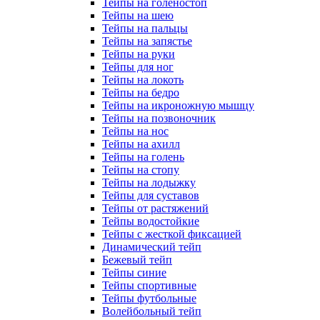
Тейпы на голеностоп
Тейпы на шею
Тейпы на пальцы
Тейпы на запястье
Тейпы на руки
Тейпы для ног
Тейпы на локоть
Тейпы на бедро
Тейпы на икроножную мышцу
Тейпы на позвоночник
Тейпы на нос
Тейпы на ахилл
Тейпы на голень
Тейпы на стопу
Тейпы на лодыжку
Тейпы для суставов
Тейпы от растяжений
Тейпы водостойкие
Тейпы с жесткой фиксацией
Динамический тейп
Бежевый тейп
Тейпы синие
Тейпы спортивные
Тейпы футбольные
Волейбольный тейп