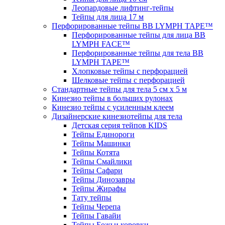
Леопардовые лифтинг-тейпы
Тейпы для лица 17 м
Перфорированные тейпы BB LYMPH TAPE™
Перфорированные тейпы для лица BB
LYMPH FACE™
Перфорированные тейпы для тела BB
LYMPH TAPE™
Хлопковые тейпы с перфорацией
Шелковые тейпы с перфорацией
Стандартные тейпы для тела 5 см x 5 м
Кинезио тейпы в больших рулонах
Кинезио тейпы с усиленным клеем
Дизайнерские кинезиотейпы для тела
Детская серия тейпов KIDS
Тейпы Единороги
Тейпы Машинки
Тейпы Котята
Тейпы Смайлики
Тейпы Сафари
Тейпы Динозавры
Тейпы Жирафы
Тату тейпы
Тейпы Черепа
Тейпы Гавайи
Тейпы Божьи коровки