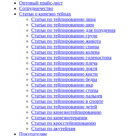
Оптовый прайс-лист
Сотрудничество
Статьи о кинезио тейпах
Статьи по тейпированию лица
Статьи по тейпированию шеи
Статьи по тейпированию для похудения
Статьи по тейпированию груди
Статьи по тейпированию живота
Статьи по тейпированию спины
Статьи по тейпированию колена
Статьи по тейпированию голеностопа
Статьи по тейпированию плеча
Статьи по тейпированию локтя
Статьи по тейпированию кисти
Статьи по тейпированию бедра
Статьи по тейпированию икр
Статьи по тейпированию стопы
Статьи по тейпированию пальцев
Статьи по тейпированию в спорте
Статьи по тейпированию детей
Статьи по кинезиотейпированию
Статьи по кинезиотерапии
Статьи по кросстейпированию
Статьи по акутейпам
Покупателям