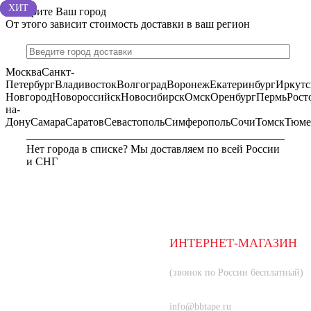
ХИТ
ХИТ
ХИТ
ХИТ
ХИТ
ХИТ
ХИТ
Выберите Ваш город
От этого зависит стоимость доставки в ваш регион
Москва
Санкт-
Петербург
Владивосток
Волгоград
Воронеж
Екатеринбург
Иркутс
Новгород
Новороссийск
Новосибирск
Омск
Оренбург
Пермь
Рост
на-
Дону
Самара
Саратов
Севастополь
Симферополь
Сочи
Томск
Тюме
Нет города в списке? Мы доставляем по всей России
и СНГ
МОСКВА
ИНТЕРНЕТ-МАГАЗИН
8 (800) 350-66-80
(звонок по России бесплатный)
+7 (985) 219-33-83
info@bbtape.ru