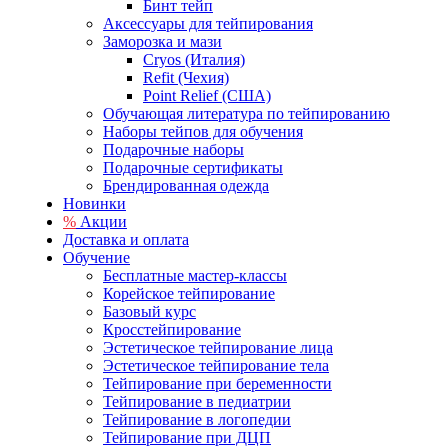
Бинт тейп
Аксессуары для тейпирования
Заморозка и мази
Cryos (Италия)
Refit (Чехия)
Point Relief (США)
Обучающая литература по тейпированию
Наборы тейпов для обучения
Подарочные наборы
Подарочные сертификаты
Брендированная одежда
Новинки
%
Акции
Доставка и оплата
Обучение
Бесплатные мастер-классы
Корейское тейпирование
Базовый курс
Кросстейпирование
Эстетическое тейпирование лица
Эстетическое тейпирование тела
Тейпирование при беременности
Тейпирование в педиатрии
Тейпирование в логопедии
Тейпирование при ДЦП