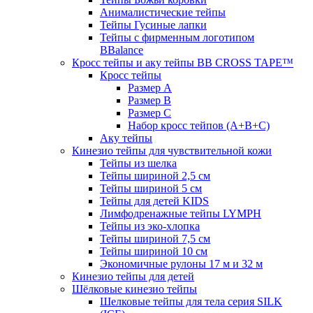
Анималистические тейпы
Тейпы Гусиные лапки
Тейпы с фирменным логотипом
BBalance
Кросс тейпы и аку тейпы BB CROSS TAPE™
Кросс тейпы
Размер А
Размер B
Размер С
Набор кросс тейпов (А+B+C)
Аку тейпы
Кинезио тейпы для чувствительной кожи
Тейпы из шелка
Тейпы шириной 2,5 см
Тейпы шириной 5 см
Тейпы для детей KIDS
Лимфодренажные тейпы LYMPH
Тейпы из эко-хлопка
Тейпы шириной 7,5 см
Тейпы шириной 10 см
Экономичные рулоны 17 м и 32 м
Кинезио тейпы для детей
Шёлковые кинезио тейпы
Шелковые тейпы для тела серия SILK