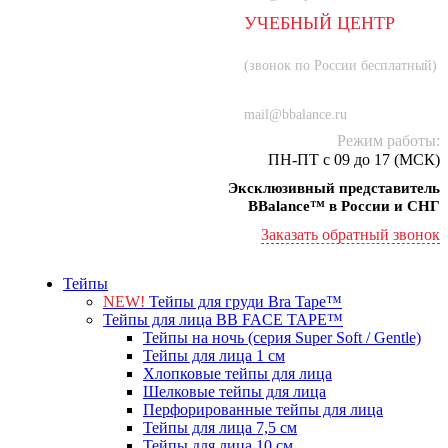
УЧЕБНЫЙ ЦЕНТР
8 (800) 707-55-21
(звонок по России бесплатный)
+7 (934) 000-77-75
mail@bbalance.ru
Режим работы:
ПН-ПТ с 09 до 17 (МСК)
Эксклюзивный представитель
BBalance™ в России и СНГ
Заказать обратный звонок
Тейпы
NEW!
Тейпы для груди Bra Tape™
Тейпы для лица BB FACE TAPE™
Тейпы на ночь (серия Super Soft / Gentle)
Тейпы для лица 1 см
Хлопковые тейпы для лица
Шелковые тейпы для лица
Перфорированные тейпы для лица
Тейпы для лица 7,5 см
Тейпы для лица 10 см