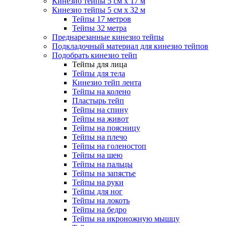
Кинезио тейпы 5 см x 17 м
Кинезио тейпы 5 см х 32 м
Тейпы 17 метров
Тейпы 32 метра
Преднарезанные кинезио тейпы
Подкладочный материал для кинезио тейпов
Подобрать кинезио тейп
Тейпы для лица
Тейпы для тела
Кинезио тейп лента
Тейпы на колено
Пластырь тейп
Тейпы на спину
Тейпы на живот
Тейпы на поясницу
Тейпы на плечо
Тейпы на голеностоп
Тейпы на шею
Тейпы на пальцы
Тейпы на запястье
Тейпы на руки
Тейпы для ног
Тейпы на локоть
Тейпы на бедро
Тейпы на икроножную мышцу