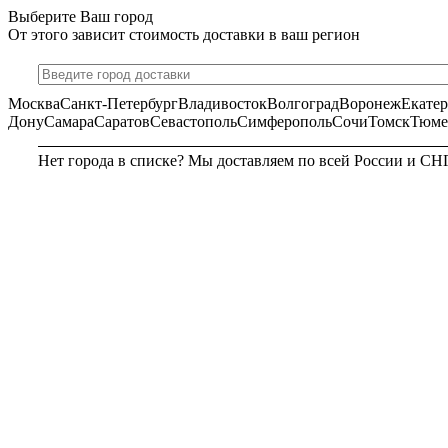
Выберите Ваш город
От этого зависит стоимость доставки в ваш регион
Москва
Санкт-Петербург
Владивосток
Волгоград
Воронеж
Екате
Дону
Самара
Саратов
Севастополь
Симферополь
Сочи
Томск
Тюме
Нет города в списке? Мы доставляем по всей России и СН
МОСКВА