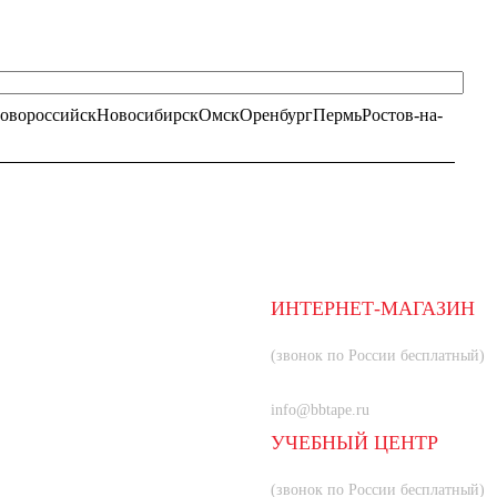
овороссийск
Новосибирск
Омск
Оренбург
Пермь
Ростов-на-
ИНТЕРНЕТ-МАГАЗИН
8 (800) 350-66-80
(звонок по России бесплатный)
+7 (985) 219-33-83
info@bbtape.ru
УЧЕБНЫЙ ЦЕНТР
8 (800) 707-55-21
(звонок по России бесплатный)