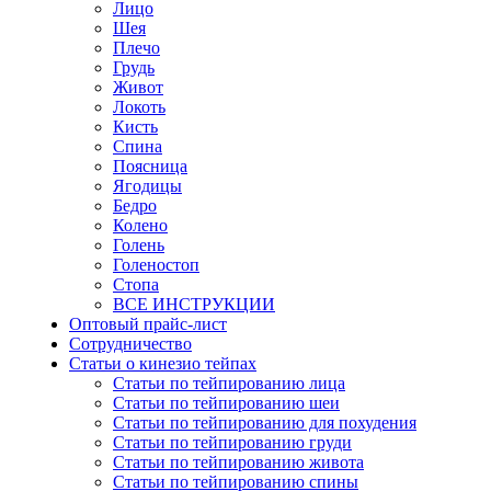
Лицо
Шея
Плечо
Грудь
Живот
Локоть
Кисть
Спина
Поясница
Ягодицы
Бедро
Колено
Голень
Голеностоп
Стопа
ВСЕ ИНСТРУКЦИИ
Оптовый прайс-лист
Сотрудничество
Статьи о кинезио тейпах
Статьи по тейпированию лица
Статьи по тейпированию шеи
Статьи по тейпированию для похудения
Статьи по тейпированию груди
Статьи по тейпированию живота
Статьи по тейпированию спины