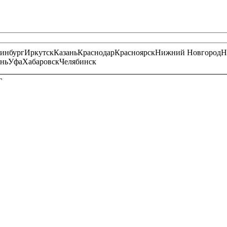
ринбург
Иркутск
Казань
Краснодар
Красноярск
Нижний Новгород
Н
нь
Уфа
Хабаровск
Челябинск
Г