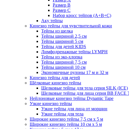
Размер B
Размер С
Набор кросс тейпов (А+B+C)
Аку тейпы
Кинезио тейпы для чувствительной кожи
Тейпы из шелка
Тейпы шириной 2,5 см
Тейпы шириной 5 см
Тейпы для детей KIDS
Лимфодренажные тейпы LYMPH
Тейпы из эко-хлопка
Тейпы шириной 7,5 см
Тейпы шириной 10 см
Экономичные рулоны 17 м и 32 м
Кинезио тейпы для детей
Шёлковые кинезио тейпы
Шелковые тейпы для тела серия SILK (ICE)
Шелковые тейпы для лица серия BB FACE
Нейлоновые кинезио тейпы Dynamic Tape
Узкие кинезио тейпы
Узкие тейпы для лица от морщин
Узкие тейпы для тела
Широкие кинезио тейпы 7,5 см x 5 м
Широкие кинезио тейпы 10 см х 5 м