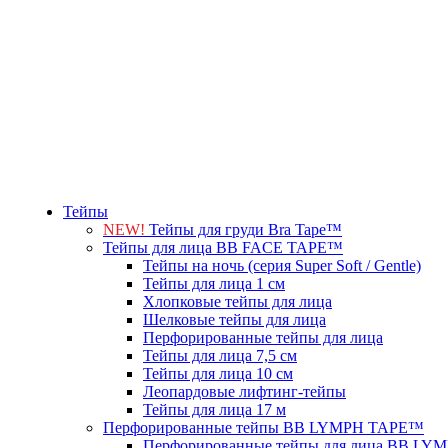
Тейпы
NEW!
Тейпы для груди Bra Tape™
Тейпы для лица BB FACE TAPE™
Тейпы на ночь (серия Super Soft / Gentle)
Тейпы для лица 1 см
Хлопковые тейпы для лица
Шелковые тейпы для лица
Перфорированные тейпы для лица
Тейпы для лица 7,5 см
Тейпы для лица 10 см
Леопардовые лифтинг-тейпы
Тейпы для лица 17 м
Перфорированные тейпы BB LYMPH TAPE™
Перфорированные тейпы для лица BB L