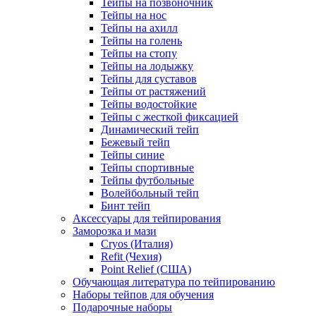
Тейпы на позвоночник
Тейпы на нос
Тейпы на ахилл
Тейпы на голень
Тейпы на стопу
Тейпы на лодыжку
Тейпы для суставов
Тейпы от растяжений
Тейпы водостойкие
Тейпы с жесткой фиксацией
Динамический тейп
Бежевый тейп
Тейпы синие
Тейпы спортивные
Тейпы футбольные
Волейбольный тейп
Бинт тейп
Аксессуары для тейпирования
Заморозка и мази
Cryos (Италия)
Refit (Чехия)
Point Relief (США)
Обучающая литература по тейпированию
Наборы тейпов для обучения
Подарочные наборы