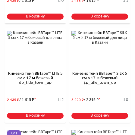
/ 1 815
Р
*
0
/ 1 815
Р
*
1
2 435
Р
2 435
Р
В корзину
В корзину
Кинезио тейп BBTape™ LITE 5
Кинезио тейп BBTape™ SILK 5
см × 17 м бежевый
см × 17 м бежевый
$р_title_town_up
$р_title_town_up
/ 1 815
Р
*
2
/ 2 395
Р
*
0
2 435
Р
3 220
Р
В корзину
В корзину
ХИТ