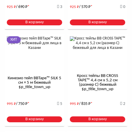
/ 690
Р
*
3
/ 570
Р
*
0
925
Р
925
Р
В корзину
В корзину
ХИТ
Кросс тейпы BB CROSS
Кинезио тейп BBTape™ SILK 5
TAPE™ 4,4 см x 5,2 см
см × 5 м бежевый
(размер С) бежевый
$р_title_town_up
$р_title_town_up
/ 750
Р
*
5
/ 835
Р
*
2
995
Р
995
Р
В корзину
В корзину