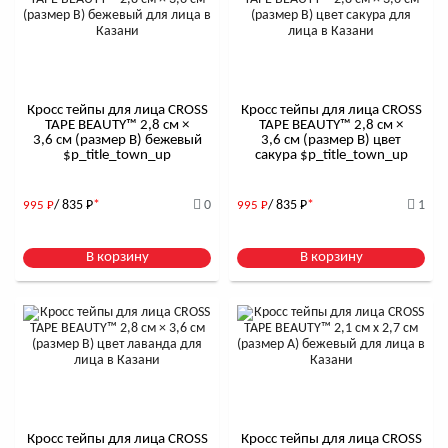
Кросс тейпы для лица CROSS
Кросс тейпы для лица CROSS
TAPE BEAUTY™ 2,8 см ×
TAPE BEAUTY™ 2,8 см ×
3,6 см (размер B) бежевый
3,6 см (размер B) цвет
$р_title_town_up
сакура $р_title_town_up
/ 835
Р
*
0
/ 835
Р
*
1
995
Р
995
Р
В корзину
В корзину
Кросс тейпы для лица CROSS
Кросс тейпы для лица CROSS