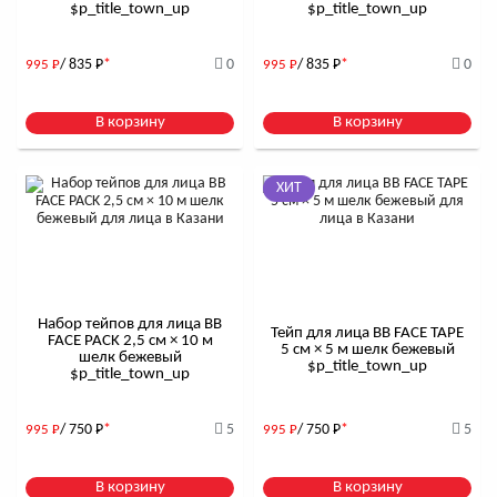
$р_title_town_up
$р_title_town_up
/ 835
Р
*
0
/ 835
Р
*
0
995
Р
995
Р
В корзину
В корзину
ХИТ
Набор тейпов для лица BB
Тейп для лица BB FACE TAPE
FACE PACK 2,5 см × 10 м
5 см × 5 м шелк бежевый
шелк бежевый
$р_title_town_up
$р_title_town_up
/ 750
Р
*
5
/ 750
Р
*
5
995
Р
995
Р
В корзину
В корзину