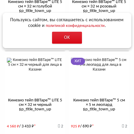
Кинезио тейп BBTape™ LITE 5
Кинезио тейп BBTape™ LITE 5
см × 32 м голубой
см × 32 м розовый
$р_title_town_up
$р_title_town_up
Пользуясь сайтом, вы соглашаетесь с использованием
cookie и
.
политикой конфиденциальности
/ 3 410
Р
*
3
/ 3 410
Р
*
4
4 560
Р
4 560
Р
OK
В корзину
В корзину
ХИТ
Кинезио тейп BBTape™ LITE 5
Кинезио тейп BBTape™ 5 см
см × 32 м черный
× 5 м леопард
$р_title_town_up
$р_title_town_up
/ 3 410
Р
*
2
/ 690
Р
*
2
4 560
Р
925
Р