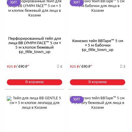
ХИТ
ХИТ
Перфорированный тейп для
Кинезио тейп BBTape™ 5 см
лица BB LYMPH FACE™ 5 см ×
× 5 м бабочки
5 м хлопок бежевый
$р_title_town_up
$р_title_town_up
/ 690
Р
*
4
/ 690
Р
*
3
925
Р
925
Р
В корзину
В корзину
ХИТ