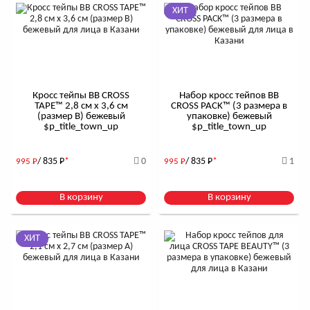
ХИТ
Кросс тейпы BB CROSS
Набор кросс тейпов BB
TAPE™ 2,8 см x 3,6 см
CROSS PACK™ (3 размера в
(размер B) бежевый
упаковке) бежевый
$р_title_town_up
$р_title_town_up
/ 835
Р
*
0
/ 835
Р
*
1
995
Р
995
Р
В корзину
В корзину
ХИТ