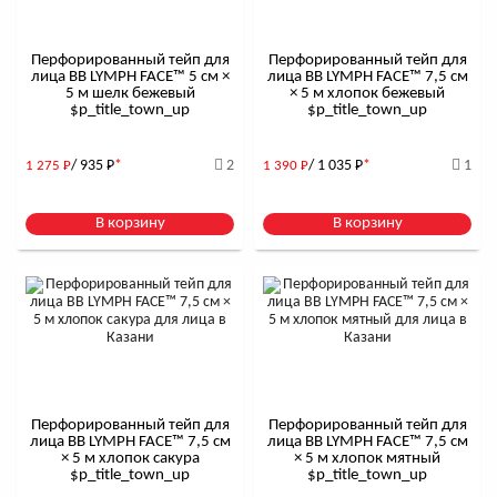
Перфорированный тейп для
Перфорированный тейп для
лица BB LYMPH FACE™ 5 см ×
лица BB LYMPH FACE™ 7,5 см
5 м шелк бежевый
× 5 м хлопок бежевый
$р_title_town_up
$р_title_town_up
/ 935
Р
*
2
/ 1 035
Р
*
1
1 275
Р
1 390
Р
В корзину
В корзину
Перфорированный тейп для
Перфорированный тейп для
лица BB LYMPH FACE™ 7,5 см
лица BB LYMPH FACE™ 7,5 см
× 5 м хлопок сакура
× 5 м хлопок мятный
$р_title_town_up
$р_title_town_up