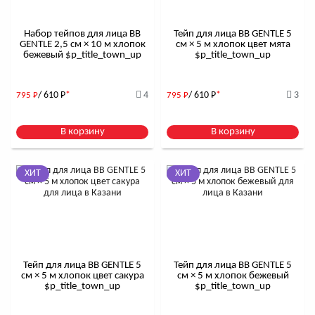
Набор тейпов для лица BB
Тейп для лица BB GENTLE 5
GENTLE 2,5 см × 10 м хлопок
см × 5 м хлопок цвет мята
бежевый $р_title_town_up
$р_title_town_up
/ 610
Р
*
4
/ 610
Р
*
3
795
Р
795
Р
В корзину
В корзину
ХИТ
ХИТ
Тейп для лица BB GENTLE 5
Тейп для лица BB GENTLE 5
см × 5 м хлопок цвет сакура
см × 5 м хлопок бежевый
$р_title_town_up
$р_title_town_up