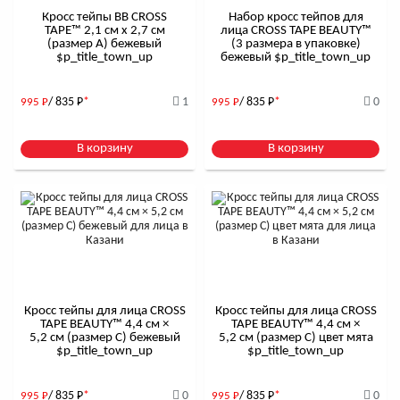
Кросс тейпы BB CROSS
Набор кросс тейпов для
TAPE™ 2,1 см x 2,7 см
лица CROSS TAPE BEAUTY™
(размер А) бежевый
(3 размера в упаковке)
$р_title_town_up
бежевый $р_title_town_up
/ 835
Р
*
1
/ 835
Р
*
0
995
Р
995
Р
В корзину
В корзину
Кросс тейпы для лица CROSS
Кросс тейпы для лица CROSS
TAPE BEAUTY™ 4,4 см ×
TAPE BEAUTY™ 4,4 см ×
5,2 см (размер C) бежевый
5,2 см (размер C) цвет мята
$р_title_town_up
$р_title_town_up
/ 835
Р
*
0
/ 835
Р
*
0
995
Р
995
Р