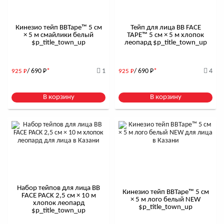
Кинезио тейп BBTape™ 5 см
Тейп для лица BB FACE
× 5 м смайлики белый
TAPE™ 5 см × 5 м хлопок
$р_title_town_up
леопард $р_title_town_up
/ 690
Р
*
1
/ 690
Р
*
4
925
Р
925
Р
В корзину
В корзину
Набор тейпов для лица BB
Кинезио тейп BBTape™ 5 см
FACE PACK 2,5 см × 10 м
× 5 м лого белый NEW
хлопок леопард
$р_title_town_up
$р_title_town_up