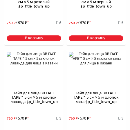
см × 5 м розовый
см × 5 м черный
$р_title_town_up
$р_title_town_up
/ 570
Р
*
6
/ 570
Р
*
5
760
Р
760
Р
В корзину
В корзину
Тейп для лица BB FACE
Тейп для лица BB FACE
TAPE™ 5 см × 5 м хлопок
TAPE™ 5 см × 5 м хлопок
лаванда $р_title_town_up
мята $р_title_town_up
/ 570
Р
*
3
/ 570
Р
*
3
760
Р
760
Р