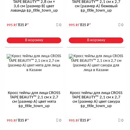
TAPE BEAUTY™ 2,8 см ×
TAPE BEAUTY™ 2,1 см x 2,7
3,6 см (размер B) цвет
см (размер А) бежевый
лаванда $р_title_town_up
$р_title_town_up
/ 835
Р
*
0
/ 835
Р
*
0
995
Р
995
Р
В корзину
В корзину
Кросс тейпы для лица CROSS
Кросс тейпы для лица CROSS
TAPE BEAUTY™ 2,1 см x 2,7
TAPE BEAUTY™ 2,1 см x 2,7
см (размер А) цвет мята
см (размер А) цвет сакура
$р_title_town_up
$р_title_town_up
/ 835
Р
*
0
/ 835
Р
*
0
995
Р
995
Р