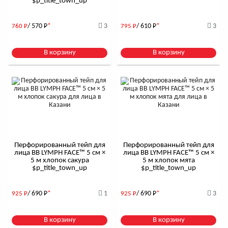
$р_title_town_up
/ 570
Р
*
3
/ 610
Р
*
3
760
Р
795
Р
В корзину
В корзину
Перфорированный тейп для
Перфорированный тейп для
лица BB LYMPH FACE™ 5 см ×
лица BB LYMPH FACE™ 5 см ×
5 м хлопок сакура
5 м хлопок мята
$р_title_town_up
$р_title_town_up
/ 690
Р
*
1
/ 690
Р
*
3
925
Р
925
Р
В корзину
В корзину