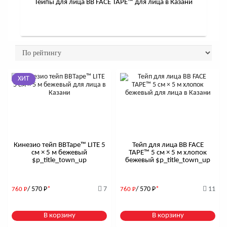
Тейпы для лица BB FACE TAPE™ для лица в Казани
ХИТ
Кинезио тейп BBTape™ LITE 5
Тейп для лица BB FACE
см × 5 м бежевый
TAPE™ 5 см × 5 м хлопок
$р_title_town_up
бежевый $р_title_town_up
/ 570
Р
*
7
/ 570
Р
*
11
760
Р
760
Р
В корзину
В корзину