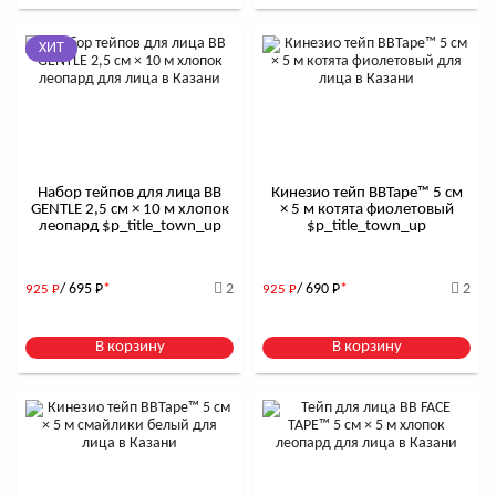
ХИТ
Набор тейпов для лица BB
Кинезио тейп BBTape™ 5 см
GENTLE 2,5 см × 10 м хлопок
× 5 м котята фиолетовый
леопард $р_title_town_up
$р_title_town_up
/ 695
Р
*
2
/ 690
Р
*
2
925
Р
925
Р
В корзину
В корзину