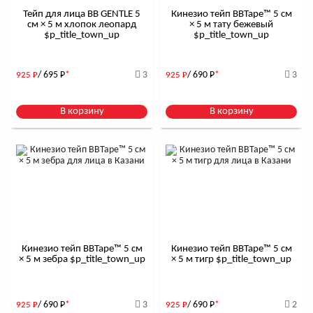
Тейп для лица BB GENTLE 5
Кинезио тейп BBTape™ 5 см
см × 5 м хлопок леопард
× 5 м тату бежевый
$р_title_town_up
$р_title_town_up
/ 695
Р
*
3
/ 690
Р
*
3
925
Р
925
Р
В корзину
В корзину
Кинезио тейп BBTape™ 5 см
Кинезио тейп BBTape™ 5 см
× 5 м зебра $р_title_town_up
× 5 м тигр $р_title_town_up
/ 690
Р
*
3
/ 690
Р
*
2
925
Р
925
Р