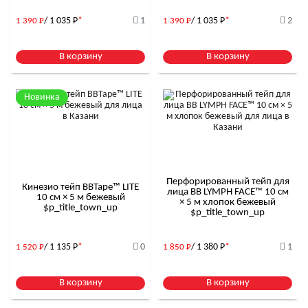
/ 1 035
Р
*
1
/ 1 035
Р
*
2
1 390
Р
1 390
Р
В корзину
В корзину
Новинка
Перфорированный тейп для
Кинезио тейп BBTape™ LITE
лица BB LYMPH FACE™ 10 см
10 см × 5 м бежевый
× 5 м хлопок бежевый
$р_title_town_up
$р_title_town_up
/ 1 135
Р
*
0
/ 1 380
Р
*
1
1 520
Р
1 850
Р
В корзину
В корзину