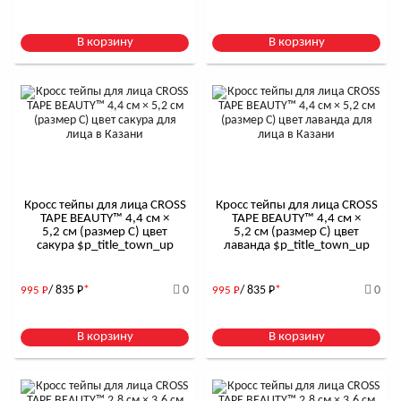
В корзину
В корзину
Кросс тейпы для лица CROSS
Кросс тейпы для лица CROSS
TAPE BEAUTY™ 4,4 см ×
TAPE BEAUTY™ 4,4 см ×
5,2 см (размер C) цвет
5,2 см (размер C) цвет
сакура $р_title_town_up
лаванда $р_title_town_up
/ 835
Р
*
0
/ 835
Р
*
0
995
Р
995
Р
В корзину
В корзину