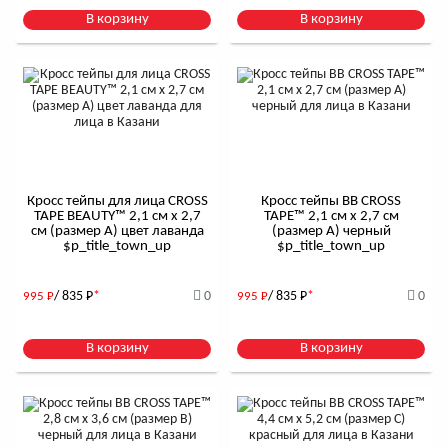
В корзину
В корзину
Кросс тейпы для лица CROSS
Кросс тейпы BB CROSS
TAPE BEAUTY™ 2,1 см x 2,7
TAPE™ 2,1 см x 2,7 см
см (размер А) цвет лаванда
(размер А) черный
$р_title_town_up
$р_title_town_up
/ 835
Р
*
0
/ 835
Р
*
0
995
Р
995
Р
В корзину
В корзину