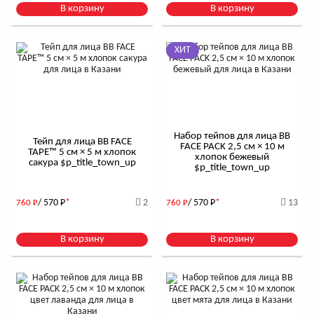
В корзину
В корзину
ХИТ
Набор тейпов для лица BB
Тейп для лица BB FACE
FACE PACK 2,5 см × 10 м
TAPE™ 5 см × 5 м хлопок
хлопок бежевый
сакура $р_title_town_up
$р_title_town_up
/ 570
Р
*
2
/ 570
Р
*
13
760
Р
760
Р
В корзину
В корзину