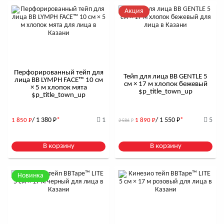
Акция
Перфорированный тейп для
Тейп для лица BB GENTLE 5
лица BB LYMPH FACE™ 10 см
см × 17 м хлопок бежевый
× 5 м хлопок мята
$р_title_town_up
$р_title_town_up
/ 1 380
Р
*
1
/ 1 550
Р
*
5
1 850
Р
1 890
Р
2 586
Р
В корзину
В корзину
Новинка