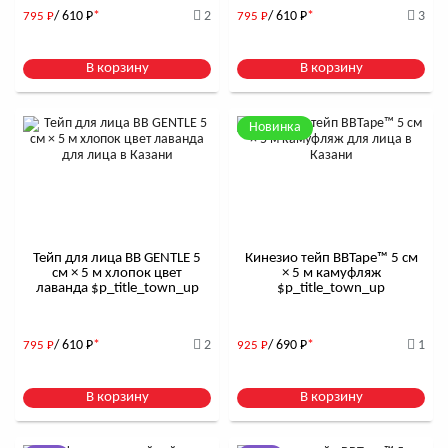
/ 610
Р
*
2
/ 610
Р
*
3
795
Р
795
Р
В корзину
В корзину
Новинка
Тейп для лица BB GENTLE 5
Кинезио тейп BBTape™ 5 см
см × 5 м хлопок цвет
× 5 м камуфляж
лаванда $р_title_town_up
$р_title_town_up
/ 610
Р
*
2
/ 690
Р
*
1
795
Р
925
Р
В корзину
В корзину