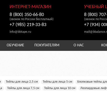
ИНТЕРНЕТ-МАГАЗИН
УЧЕБНЫЙ 
8 (800) 350-66-80
8 (800) 707
(звонок по России бесплатный)
(звонок по Росс
+7 (985) 219-33-83
+7 (934) 00
info@bbtape.ru
mail@bbalance.
ОБУЧЕНИЕ
ПОКУПАТЕЛЯМ
О НАС
КО
м
Тейпы для лица 2,5 см
Тейпы для лица 5 см
Хлопковые тейпы дл
ца
Тейпы для лица 7,5 см
Тейпы для лица 10 см
Леопардовые лифт