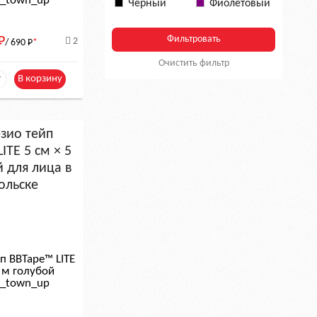
le_town_up
Черный
Фиолетовый
Р
2
/ 690
Р
*
Очистить фильтр
+
В корзину
п BBTape™ LITE
5 м голубой
le_town_up