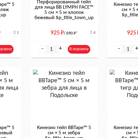
Перфорированный тейп
ape™ 5
Кинезио т
для лица BB LYMPH FACE™
фляж
см × 5
5 см × 5 м хлопок
_up
$р_tit
бежевый $р_title_town_up
925
Р
925
1
4
*
/ 690
Р
*
-
+
-
орзину
В корзину
ape™ 5
Кинезио тейп BBTape™ 5
Кинезио т
ежевый
см × 5 м зебра
см × 