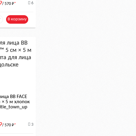
Р
6
/ 570
Р
*
+
В корзину
лица BB FACE
 × 5 м хлопок
itle_town_up
Р
3
/ 570
Р
*