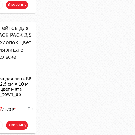
+
В корзину
ов для лица BB
2,5 см × 10 м
 цвет мята
le_town_up
Р
2
/ 570
Р
*
+
В корзину