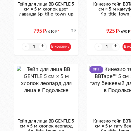
Тейп для лица BB GENTLE 5
Кинезио тейп BBT
см × 5 м хлопок цвет
см × 5 м каму
лаванда $р_title_town_up
$р_title_town
795
Р
925
Р
2
/ 610
Р
*
/ 690
Р
-
+
-
+
В корзину
В к
ХИТ
Тейп для лица BB GENTLE 5
Кинезио тейп BBT
см × 5 м хлопок леопард
см × 5 м тату б