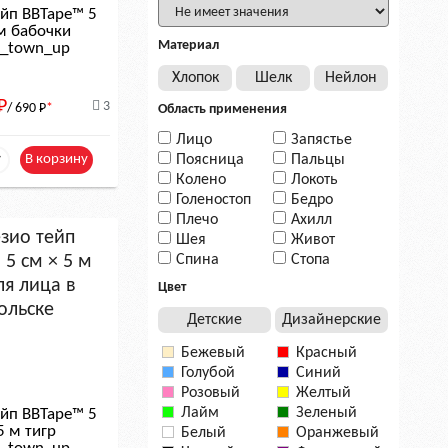
ейп BBTape™ 5
 м бабочки
Материал
le_town_up
Хлопок
Шелк
Нейлон
Р
3
/ 690
Р
*
Область применения
Лицо
Запястье
+
Поясница
Пальцы
В корзину
Колено
Локоть
Голеностоп
Бедро
Плечо
Ахилл
Шея
Живот
Спина
Стопа
Цвет
Детские
Дизайнерские
Бежевый
Красный
Голубой
Синий
Розовый
Желтый
Лайм
Зеленый
ейп BBTape™ 5
5 м тигр
Белый
Оранжевый