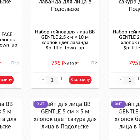
Набор тейпов для лица BB
Набор тейп
B FACE
GENTLE 2,5 см × 10 м
GENTLE 2
 хлопок
хлопок цвет лаванда
хлопок 
town_up
$р_title_town_up
$р_tit
795
Р
795
11
2
*
/ 610
Р
*
-
+
-
орзину
В корзину
ХИТ
ХИТ