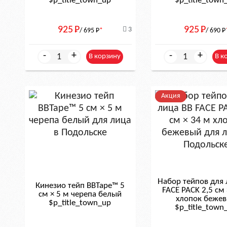
$р_title_town_up
$р_title_town
925
Р
925
Р
3
/ 695
Р
*
/ 690
Р
-
+
-
+
В корзину
В к
Акция
Набор тейпов для 
Кинезио тейп BBTape™ 5
FACE PACK 2,5 см 
см × 5 м черепа белый
хлопок беже
$р_title_town_up
$р_title_town