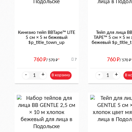
Кинезио тейп BBTape™ LITE
Тейп для лица B
5 см × 5 м бежевый
TAPE™ 5 см × 5 м
$р_title_town_up
бежевый $р_title_
760
Р
760
Р
7
/ 570
Р
*
/ 570
Р
-
+
-
+
В корзину
В к