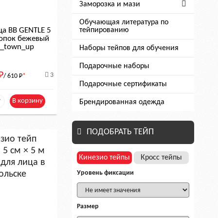
Заморозка и мази
Обучающая литература по
тейпированию
ца BB GENTLE 5
лопок бежевый
le_town_up
Наборы тейпов для обучения
Подарочные наборы
Р
3
/ 610
Р
*
Подарочные сертификаты
+
В корзину
Брендированная одежда
ПОДОБРАТЬ ТЕЙП
Кинезио тейпы
Кросс тейпы
Уровень фиксации
Размер