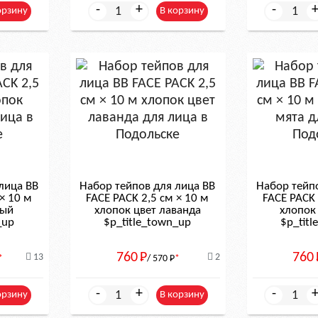
-
+
-
орзину
В корзину
лица BB
Набор тейпов для лица BB
Набор тейп
× 10 м
FACE PACK 2,5 см × 10 м
FACE PACK 
вый
хлопок цвет лаванда
хлопок
_up
$р_title_town_up
$р_tit
760
Р
760
13
2
*
/ 570
Р
*
-
+
-
орзину
В корзину