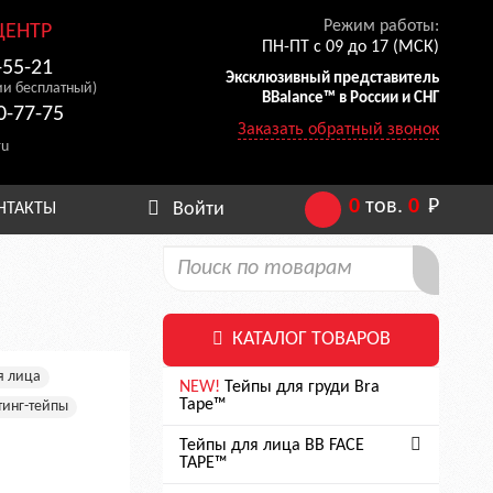
Режим работы:
ЦЕНТР
ПН-ПТ с 09 до 17 (МСК)
-55-21
Эксклюзивный представитель
ии бесплатный)
BBalance™ в России и СНГ
0-77-75
Заказать обратный звонок
ru
0
тов.
0
Р
Войти
НТАКТЫ
КАТАЛОГ ТОВАРОВ
я лица
NEW!
Тейпы для груди Bra
Tape™
инг-тейпы
Тейпы для лица BB FACE
TAPE™