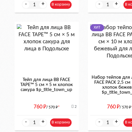
-
+
-
+
В корзину
В к
ХИТ
Набор тейпов для 
Тейп для лица BB FACE
FACE PACK 2,5 см 
TAPE™ 5 см × 5 м хлопок
хлопок беже
сакура $р_title_town_up
$р_title_town
760
Р
760
Р
2
/ 570
Р
*
/ 570
Р
-
+
-
+
В корзину
В к