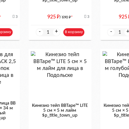
_up
$р_title_town_up
$р_tit
925
Р
925
3
3
*
/ 690
Р
*
-
+
-
орзину
В корзину
лица BB
Кинезио тейп BBTape™ LITE
Кинезио тей
× 34 м
5 см × 5 м лайм
5 см × 
вый
$р_title_town_up
$р_tit
_up