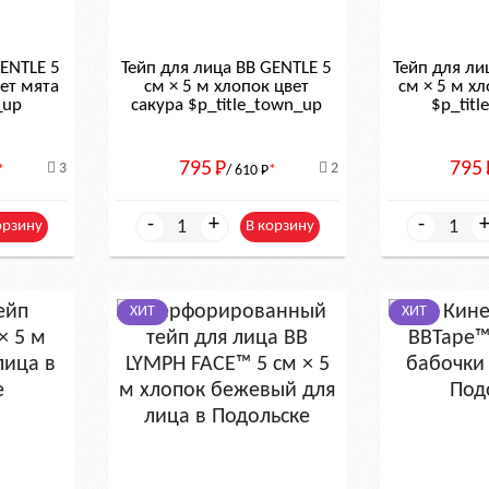
GENTLE 5
Тейп для лица BB GENTLE 5
Тейп для ли
вет мята
см × 5 м хлопок цвет
см × 5 м х
_up
сакура $р_title_town_up
$р_tit
795
Р
795
3
2
*
/ 610
Р
*
-
+
-
орзину
В корзину
ХИТ
ХИТ