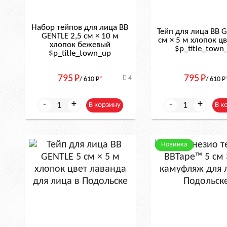
Набор тейпов для лица BB
Тейп для лица BB 
GENTLE 2,5 см × 10 м
см × 5 м хлопок ц
хлопок бежевый
$р_title_town
$р_title_town_up
795
Р
795
Р
4
/ 610
Р
*
/ 610
Р
-
+
-
+
В корзину
В к
Новинка