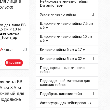
Нейлоновые кинезио тейпы
Dynamic Tape
Узкие кинезио тейпы
Широкие кинезио тейпы 7,5 см
ов для лица BB
x 5 м
,5 см × 10 м
цвет сакура
Широкие кинезио тейпы 10 см
le_town_up
х 5 м
Р
Кинезио тейпы 5 см x 17 м
3
/ 610
Р
*
Кинезио тейпы 5 см х 32 м
+
В корзину
Преднарезанные кинезио
тейпы
Подкладочный материал для
кинезио тейпов
Подобрать кинезио тейп
Аксессуары для тейпирования