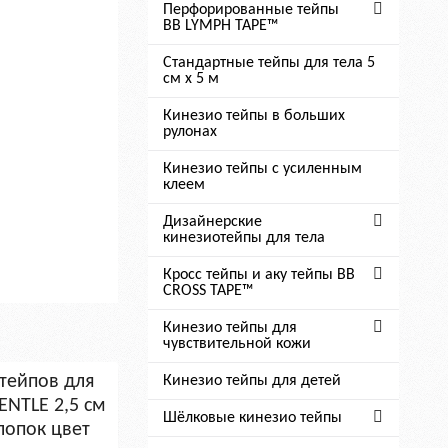
Перфорированные тейпы
BB LYMPH TAPE™
Стандартные тейпы для тела 5
см x 5 м
Кинезио тейпы в больших
рулонах
Кинезио тейпы с усиленным
клеем
Дизайнерские
кинезиотейпы для тела
Кросс тейпы и аку тейпы BB
CROSS TAPE™
Кинезио тейпы для
чувствительной кожи
Кинезио тейпы для детей
Шёлковые кинезио тейпы