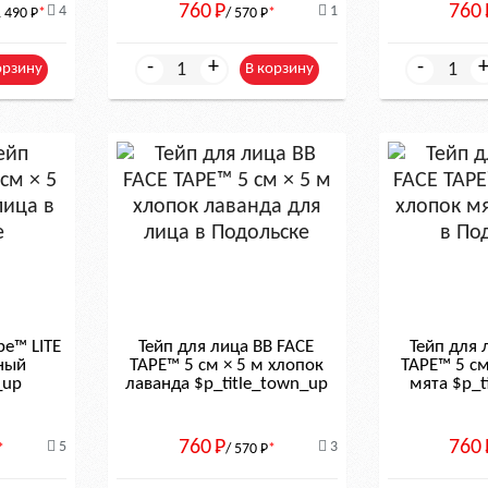
760
Р
760
4
1
1 490
Р
*
/ 570
Р
*
-
+
-
орзину
В корзину
pe™ LITE
Тейп для лица BB FACE
Тейп для 
рный
TAPE™ 5 см × 5 м хлопок
TAPE™ 5 см
_up
лаванда $р_title_town_up
мята $р_t
760
Р
760
5
3
*
/ 570
Р
*