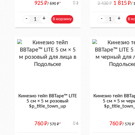
925
Р
1 815
Р
2
2 430
Р
/ 690
Р
*
/ 
-
+
-
+
В корзину
В к
Кинезио тейп BBTape™ LITE
Кинезио тейп BBTa
5 см × 5 м розовый
5 см × 5 м че
$р_title_town_up
$р_title_town
760
Р
760
Р
6
/ 570
Р
*
/ 570
Р