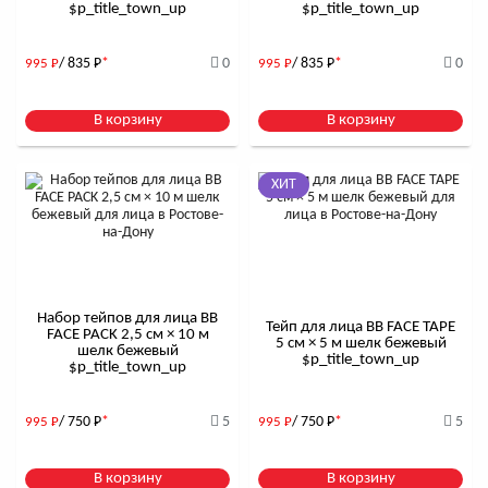
$р_title_town_up
$р_title_town_up
/ 835
Р
*
0
/ 835
Р
*
0
995
Р
995
Р
В корзину
В корзину
ХИТ
Набор тейпов для лица BB
Тейп для лица BB FACE TAPE
FACE PACK 2,5 см × 10 м
5 см × 5 м шелк бежевый
шелк бежевый
$р_title_town_up
$р_title_town_up
/ 750
Р
*
5
/ 750
Р
*
5
995
Р
995
Р
В корзину
В корзину