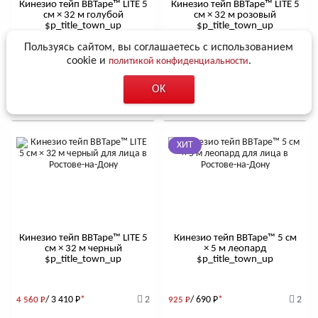
Кинезио тейп BBTape™ LITE 5
Кинезио тейп BBTape™ LITE 5
см × 32 м голубой
см × 32 м розовый
$р_title_town_up
$р_title_town_up
Пользуясь сайтом, вы соглашаетесь с использованием
cookie и
.
политикой конфиденциальности
/ 3 410
Р
*
3
/ 3 410
Р
*
4
4 560
Р
4 560
Р
OK
В корзину
В корзину
ХИТ
Кинезио тейп BBTape™ LITE 5
Кинезио тейп BBTape™ 5 см
см × 32 м черный
× 5 м леопард
$р_title_town_up
$р_title_town_up
/ 3 410
Р
*
2
/ 690
Р
*
2
4 560
Р
925
Р