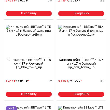
/ 1 815
Р
*
0
/ 1 815
Р
*
1
2 435
Р
2 435
Р
В корзину
В корзину
Кинезио тейп BBTape™ LITE 5
Кинезио тейп BBTape™ SILK 5
см × 17 м бежевый
см × 17 м бежевый
$р_title_town_up
$р_title_town_up
/ 1 815
Р
*
2
/ 2 395
Р
*
0
2 435
Р
3 220
Р
В корзину
В корзину
ХИТ