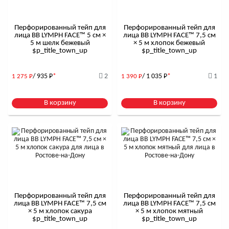
Перфорированный тейп для
Перфорированный тейп для
лица BB LYMPH FACE™ 5 см ×
лица BB LYMPH FACE™ 7,5 см
5 м шелк бежевый
× 5 м хлопок бежевый
$р_title_town_up
$р_title_town_up
/ 935
Р
*
2
/ 1 035
Р
*
1
1 275
Р
1 390
Р
В корзину
В корзину
Перфорированный тейп для
Перфорированный тейп для
лица BB LYMPH FACE™ 7,5 см
лица BB LYMPH FACE™ 7,5 см
× 5 м хлопок сакура
× 5 м хлопок мятный
$р_title_town_up
$р_title_town_up