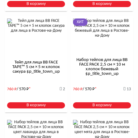
В корзину
В корзину
ХИТ
Набор тейпов для лица BB
Тейп для лица BB FACE
FACE PACK 2,5 см × 10 м
TAPE™ 5 см × 5 м хлопок
хлопок бежевый
сакура $р_title_town_up
$р_title_town_up
/ 570
Р
*
2
/ 570
Р
*
13
760
Р
760
Р
В корзину
В корзину