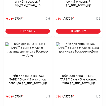
см × 5 м розовый
см × 5 м черный
$р_title_town_up
$р_title_town_up
/ 570
Р
*
6
/ 570
Р
*
5
760
Р
760
Р
В корзину
В корзину
Тейп для лица BB FACE
Тейп для лица BB FACE
TAPE™ 5 см × 5 м хлопок
TAPE™ 5 см × 5 м хлопок
лаванда $р_title_town_up
мята $р_title_town_up
/ 570
Р
*
3
/ 570
Р
*
3
760
Р
760
Р