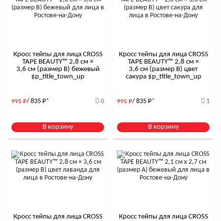
Кросс тейпы для лица CROSS
Кросс тейпы для лица CROSS
TAPE BEAUTY™ 2,8 см ×
TAPE BEAUTY™ 2,8 см ×
3,6 см (размер B) бежевый
3,6 см (размер B) цвет
$р_title_town_up
сакура $р_title_town_up
/ 835
Р
*
0
/ 835
Р
*
1
995
Р
995
Р
В корзину
В корзину
Кросс тейпы для лица CROSS
Кросс тейпы для лица CROSS