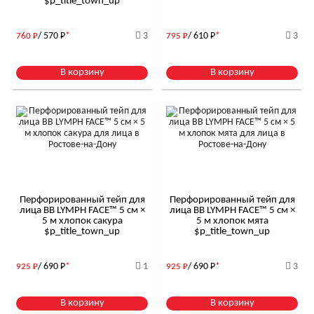
$р_title_town_up
/ 570
Р
*
3
/ 610
Р
*
3
760
Р
795
Р
В корзину
В корзину
Перфорированный тейп для
Перфорированный тейп для
лица BB LYMPH FACE™ 5 см ×
лица BB LYMPH FACE™ 5 см ×
5 м хлопок сакура
5 м хлопок мята
$р_title_town_up
$р_title_town_up
/ 690
Р
*
1
/ 690
Р
*
3
925
Р
925
Р
В корзину
В корзину