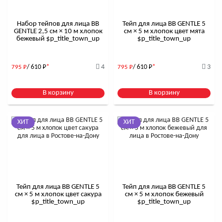
Набор тейпов для лица BB
Тейп для лица BB GENTLE 5
GENTLE 2,5 см × 10 м хлопок
см × 5 м хлопок цвет мята
бежевый $р_title_town_up
$р_title_town_up
/ 610
Р
*
4
/ 610
Р
*
3
795
Р
795
Р
В корзину
В корзину
ХИТ
ХИТ
Тейп для лица BB GENTLE 5
Тейп для лица BB GENTLE 5
см × 5 м хлопок цвет сакура
см × 5 м хлопок бежевый
$р_title_town_up
$р_title_town_up