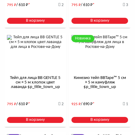
/ 610
Р
*
2
/ 610
Р
*
3
795
Р
795
Р
В корзину
В корзину
Новинка
Тейп для лица BB GENTLE 5
Кинезио тейп BBTape™ 5 см
см × 5 м хлопок цвет
× 5 м камуфляж
лаванда $р_title_town_up
$р_title_town_up
/ 610
Р
*
2
/ 690
Р
*
1
795
Р
925
Р
В корзину
В корзину