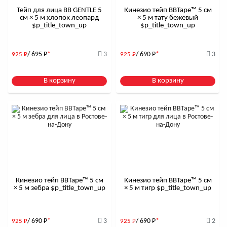
Тейп для лица BB GENTLE 5
Кинезио тейп BBTape™ 5 см
см × 5 м хлопок леопард
× 5 м тату бежевый
$р_title_town_up
$р_title_town_up
/ 695
Р
*
3
/ 690
Р
*
3
925
Р
925
Р
В корзину
В корзину
Кинезио тейп BBTape™ 5 см
Кинезио тейп BBTape™ 5 см
× 5 м зебра $р_title_town_up
× 5 м тигр $р_title_town_up
/ 690
Р
*
3
/ 690
Р
*
2
925
Р
925
Р