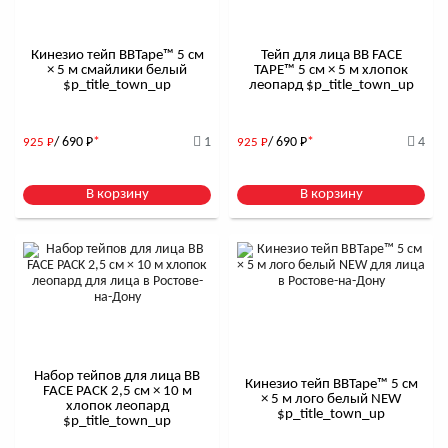
Кинезио тейп BBTape™ 5 см
Тейп для лица BB FACE
× 5 м смайлики белый
TAPE™ 5 см × 5 м хлопок
$р_title_town_up
леопард $р_title_town_up
/ 690
Р
*
1
/ 690
Р
*
4
925
Р
925
Р
В корзину
В корзину
Набор тейпов для лица BB
Кинезио тейп BBTape™ 5 см
FACE PACK 2,5 см × 10 м
× 5 м лого белый NEW
хлопок леопард
$р_title_town_up
$р_title_town_up