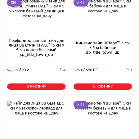
ХИТ
ХИТ
Перфорированный тейп для
Кинезио тейп BBTape™ 5 см
лица BB LYMPH FACE™ 5 см ×
× 5 м бабочки
5 м хлопок бежевый
$р_title_town_up
$р_title_town_up
/ 690
Р
*
4
/ 690
Р
*
3
925
Р
925
Р
В корзину
В корзину
ХИТ