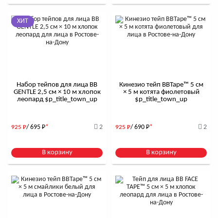
ХИТ
Набор тейпов для лица BB
Кинезио тейп BBTape™ 5 см
GENTLE 2,5 см × 10 м хлопок
× 5 м котята фиолетовый
леопард $р_title_town_up
$р_title_town_up
/ 695
Р
*
2
/ 690
Р
*
2
925
Р
925
Р
В корзину
В корзину