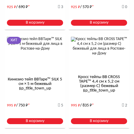
/ 690
Р
*
3
/ 570
Р
*
0
925
Р
925
Р
В корзину
В корзину
ХИТ
Кросс тейпы BB CROSS
Кинезио тейп BBTape™ SILK 5
TAPE™ 4,4 см x 5,2 см
см × 5 м бежевый
(размер С) бежевый
$р_title_town_up
$р_title_town_up
/ 750
Р
*
5
/ 835
Р
*
2
995
Р
995
Р
В корзину
В корзину