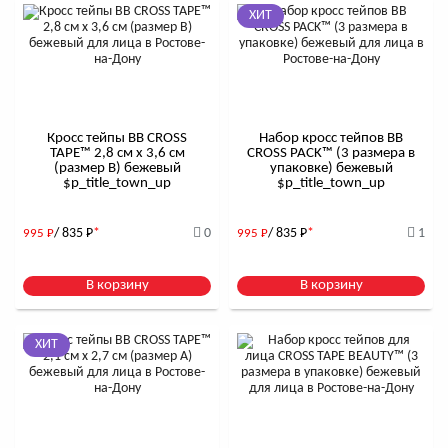
ХИТ
Кросс тейпы BB CROSS
Набор кросс тейпов BB
TAPE™ 2,8 см x 3,6 см
CROSS PACK™ (3 размера в
(размер B) бежевый
упаковке) бежевый
$р_title_town_up
$р_title_town_up
/ 835
Р
*
0
/ 835
Р
*
1
995
Р
995
Р
В корзину
В корзину
ХИТ