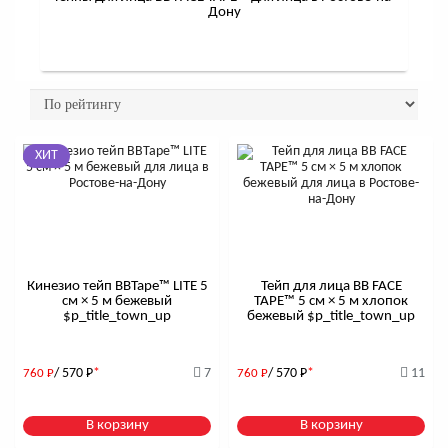
Дону
ХИТ
Кинезио тейп BBTape™ LITE 5
Тейп для лица BB FACE
см × 5 м бежевый
TAPE™ 5 см × 5 м хлопок
$р_title_town_up
бежевый $р_title_town_up
/ 570
Р
*
7
/ 570
Р
*
11
760
Р
760
Р
В корзину
В корзину