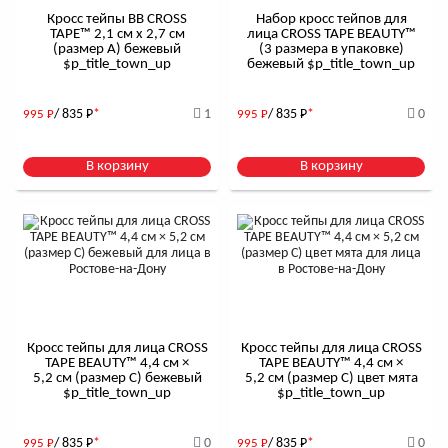
Кросс тейпы BB CROSS
Набор кросс тейпов для
TAPE™ 2,1 см x 2,7 см
лица CROSS TAPE BEAUTY™
(размер А) бежевый
(3 размера в упаковке)
$р_title_town_up
бежевый $р_title_town_up
/ 835
Р
*
1
/ 835
Р
*
0
995
Р
995
Р
В корзину
В корзину
Кросс тейпы для лица CROSS
Кросс тейпы для лица CROSS
TAPE BEAUTY™ 4,4 см ×
TAPE BEAUTY™ 4,4 см ×
5,2 см (размер C) бежевый
5,2 см (размер C) цвет мята
$р_title_town_up
$р_title_town_up
/ 835
Р
*
0
/ 835
Р
*
0
995
Р
995
Р