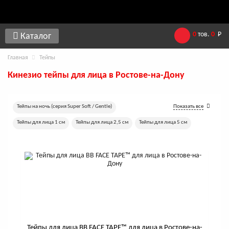
0
тов.
0
Р
Каталог
Главная
Тейпы
Кинезио тейпы для лица в Ростове-на-Дону
Тейпы на ночь (серия Super Soft / Gentle)
Показать все
Тейпы для лица 1 см
Тейпы для лица 2,5 см
Тейпы для лица 5 см
Хлопковые тейпы для лица
Шелковые тейпы для лица
Перфорированные тейпы для лица
Тейпы для лица 7,5 см
Тейпы для лица 10 см
Леопардовые лифтинг-тейпы
Тейпы для лица 17 м
Тейпы для лица BB FACE TAPE™ для лица в Ростове-на-