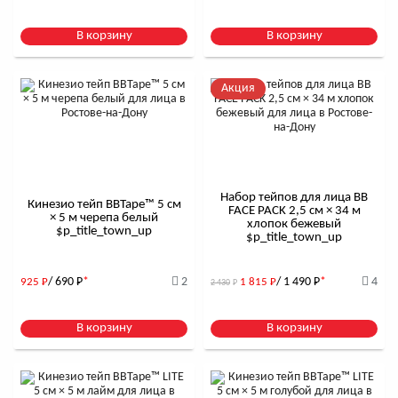
В корзину
В корзину
Акция
Набор тейпов для лица BB
Кинезио тейп BBTape™ 5 см
FACE PACK 2,5 см × 34 м
× 5 м черепа белый
хлопок бежевый
$р_title_town_up
$р_title_town_up
/ 690
Р
*
2
/ 1 490
Р
*
4
925
Р
1 815
Р
2 430
Р
В корзину
В корзину