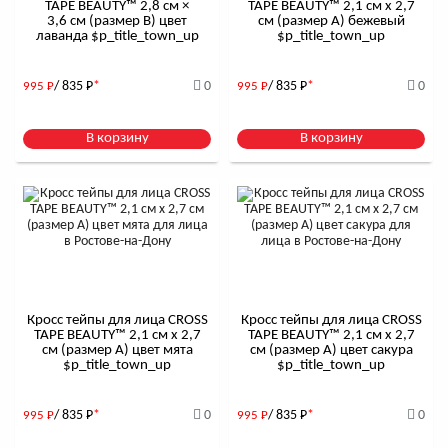
TAPE BEAUTY™ 2,8 см ×
TAPE BEAUTY™ 2,1 см x 2,7
3,6 см (размер B) цвет
см (размер А) бежевый
лаванда $р_title_town_up
$р_title_town_up
/ 835
Р
*
0
/ 835
Р
*
0
995
Р
995
Р
В корзину
В корзину
Кросс тейпы для лица CROSS
Кросс тейпы для лица CROSS
TAPE BEAUTY™ 2,1 см x 2,7
TAPE BEAUTY™ 2,1 см x 2,7
см (размер А) цвет мята
см (размер А) цвет сакура
$р_title_town_up
$р_title_town_up
/ 835
Р
*
0
/ 835
Р
*
0
995
Р
995
Р