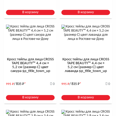
В корзину
В корзину
Кросс тейпы для лица CROSS
Кросс тейпы для лица CROSS
TAPE BEAUTY™ 4,4 см ×
TAPE BEAUTY™ 4,4 см ×
5,2 см (размер C) цвет
5,2 см (размер C) цвет
сакура $р_title_town_up
лаванда $р_title_town_up
/ 835
Р
*
0
/ 835
Р
*
0
995
Р
995
Р
В корзину
В корзину