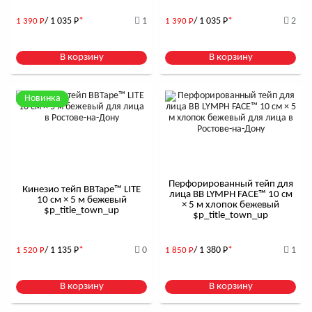
/ 1 035
Р
*
1
/ 1 035
Р
*
2
1 390
Р
1 390
Р
В корзину
В корзину
Новинка
Перфорированный тейп для
Кинезио тейп BBTape™ LITE
лица BB LYMPH FACE™ 10 см
10 см × 5 м бежевый
× 5 м хлопок бежевый
$р_title_town_up
$р_title_town_up
/ 1 135
Р
*
0
/ 1 380
Р
*
1
1 520
Р
1 850
Р
В корзину
В корзину