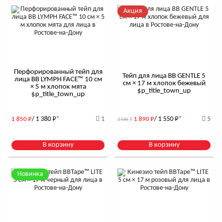
Акция
Перфорированный тейп для
Тейп для лица BB GENTLE 5
лица BB LYMPH FACE™ 10 см
см × 17 м хлопок бежевый
× 5 м хлопок мята
$р_title_town_up
$р_title_town_up
/ 1 380
Р
*
1
/ 1 550
Р
*
5
1 850
Р
1 890
Р
2 586
Р
В корзину
В корзину
Новинка