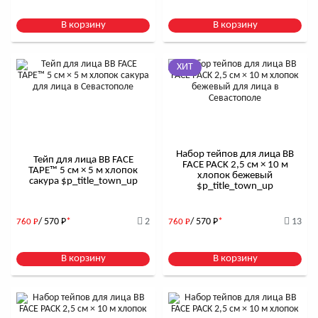
В корзину
В корзину
ХИТ
Набор тейпов для лица BB
Тейп для лица BB FACE
FACE PACK 2,5 см × 10 м
TAPE™ 5 см × 5 м хлопок
хлопок бежевый
сакура $р_title_town_up
$р_title_town_up
/ 570
Р
*
2
/ 570
Р
*
13
760
Р
760
Р
В корзину
В корзину