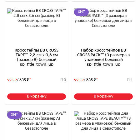
ХИТ
Кросс тейпы BB CROSS
Набор кросс тейпов BB
TAPE™ 2,8 см x 3,6 см
CROSS PACK™ (3 размера в
(размер B) бежевый
упаковке) бежевый
$р_title_town_up
$р_title_town_up
/ 835
Р
*
0
/ 835
Р
*
1
995
Р
995
Р
В корзину
В корзину
ХИТ