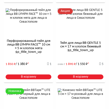
Акция
Перфорированный тейп для
Тейп для лица BB GENTLE 5
лица BB LYMPH FACE™ 10 см
см × 17 м хлопок бежевый
× 5 м хлопок мята
$р_title_town_up
$р_title_town_up
/ 1 380
Р
*
1
/ 1 550
Р
*
5
1 850
Р
1 890
Р
2 586
Р
В корзину
В корзину
Новинка