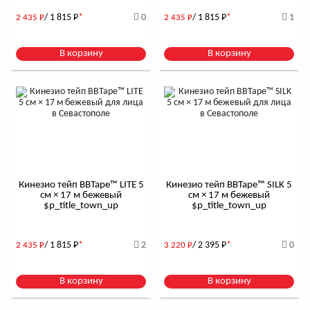
/ 1 815
Р
*
0
/ 1 815
Р
*
1
2 435
Р
2 435
Р
В корзину
В корзину
Кинезио тейп BBTape™ LITE 5
Кинезио тейп BBTape™ SILK 5
см × 17 м бежевый
см × 17 м бежевый
$р_title_town_up
$р_title_town_up
/ 1 815
Р
*
2
/ 2 395
Р
*
0
2 435
Р
3 220
Р
В корзину
В корзину