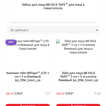
Тейпы для лица BB FACE TAPE™ для лица в
Севастополе
ХИТ
Кинезио тейп BBTape™ LITE 5
Тейп для лица BB FACE
см × 5 м бежевый
TAPE™ 5 см × 5 м хлопок
$р_title_town_up
бежевый $р_title_town_up
/ 570
Р
*
7
/ 570
Р
*
11
760
Р
760
Р