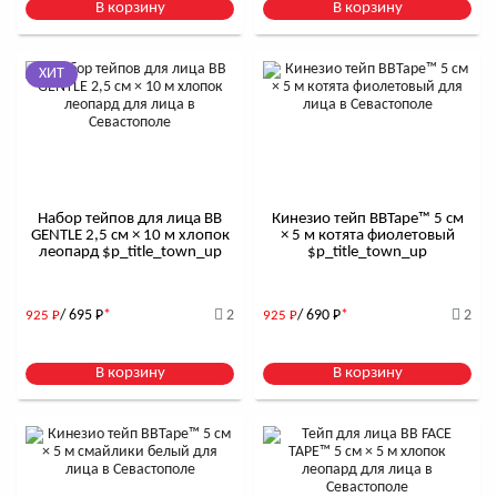
В корзину
В корзину
ХИТ
Набор тейпов для лица BB
Кинезио тейп BBTape™ 5 см
GENTLE 2,5 см × 10 м хлопок
× 5 м котята фиолетовый
леопард $р_title_town_up
$р_title_town_up
/ 695
Р
*
2
/ 690
Р
*
2
925
Р
925
Р
В корзину
В корзину