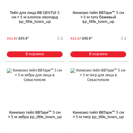
Тейп для лица BB GENTLE 5
Кинезио тейп BBTape™ 5 см
см × 5 м хлопок леопард
× 5 м тату бежевый
$р_title_town_up
$р_title_town_up
/ 695
Р
*
3
/ 690
Р
*
3
925
Р
925
Р
В корзину
В корзину
Кинезио тейп BBTape™ 5 см
Кинезио тейп BBTape™ 5 см
× 5 м зебра $р_title_town_up
× 5 м тигр $р_title_town_up