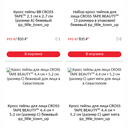
Кросс тейпы BB CROSS
Набор кросс тейпов для
TAPE™ 2,1 см x 2,7 см
лица CROSS TAPE BEAUTY™
(размер А) бежевый
(3 размера в упаковке)
$р_title_town_up
бежевый $р_title_town_up
/ 835
Р
*
1
/ 835
Р
*
0
995
Р
995
Р
В корзину
В корзину
Кросс тейпы для лица CROSS
Кросс тейпы для лица CROSS
TAPE BEAUTY™ 4,4 см ×
TAPE BEAUTY™ 4,4 см ×
5,2 см (размер C) бежевый
5,2 см (размер C) цвет мята
$р_title_town_up
$р_title_town_up