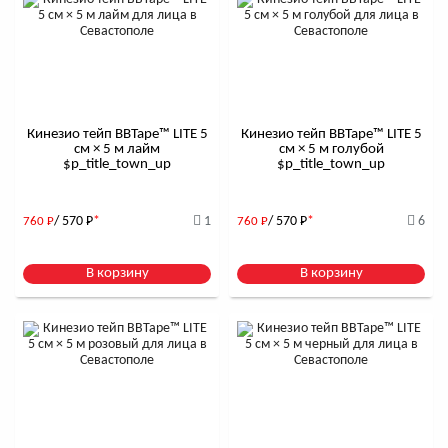
Кинезио тейп BBTape™ LITE 5
Кинезио тейп BBTape™ LITE 5
см × 5 м лайм
см × 5 м голубой
$р_title_town_up
$р_title_town_up
/ 570
Р
*
1
/ 570
Р
*
6
760
Р
760
Р
В корзину
В корзину