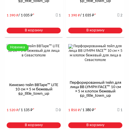
$р_title_town_up
$р_title_town_up
/ 1 035
Р
*
1
/ 1 035
Р
*
2
1 390
Р
1 390
Р
В корзину
В корзину
Новинка
Перфорированный тейп для
Кинезио тейп BBTape™ LITE
лица BB LYMPH FACE™ 10 см
10 см × 5 м бежевый
× 5 м хлопок бежевый
$р_title_town_up
$р_title_town_up
/ 1 135
Р
*
0
/ 1 380
Р
*
1
1 520
Р
1 850
Р
В корзину
В корзину