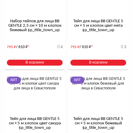
Набор тейпов для лица BB
Тейп для лица BB GENTLE 5
GENTLE 2,5 см × 10 м хлопок
см × 5 м хлопок цвет мята
бежевый $р_title_town_up
$р_title_town_up
/ 610
Р
*
4
/ 610
Р
*
3
795
Р
795
Р
В корзину
В корзину
ХИТ
ХИТ
Тейп для лица BB GENTLE 5
Тейп для лица BB GENTLE 5
см × 5 м хлопок цвет сакура
см × 5 м хлопок бежевый
$р_title_town_up
$р_title_town_up