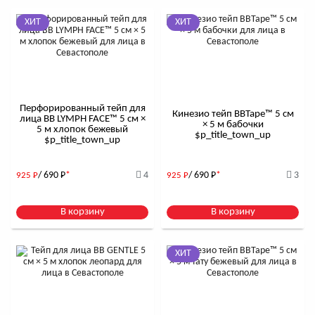
ХИТ
ХИТ
Перфорированный тейп для
Кинезио тейп BBTape™ 5 см
лица BB LYMPH FACE™ 5 см ×
× 5 м бабочки
5 м хлопок бежевый
$р_title_town_up
$р_title_town_up
/ 690
Р
*
4
/ 690
Р
*
3
925
Р
925
Р
В корзину
В корзину
ХИТ