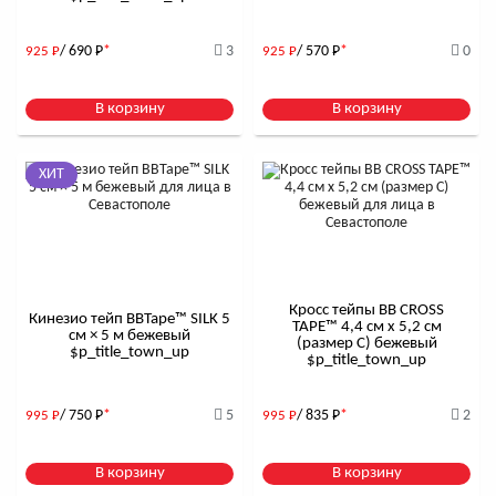
/ 690
Р
*
3
/ 570
Р
*
0
925
Р
925
Р
В корзину
В корзину
ХИТ
Кросс тейпы BB CROSS
Кинезио тейп BBTape™ SILK 5
TAPE™ 4,4 см x 5,2 см
см × 5 м бежевый
(размер С) бежевый
$р_title_town_up
$р_title_town_up
/ 750
Р
*
5
/ 835
Р
*
2
995
Р
995
Р
В корзину
В корзину