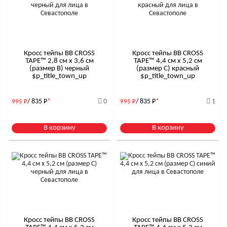
Кросс тейпы BB CROSS
Кросс тейпы BB CROSS
TAPE™ 2,8 см x 3,6 см
TAPE™ 4,4 см x 5,2 см
(размер B) черный
(размер С) красный
$р_title_town_up
$р_title_town_up
/ 835
Р
*
0
/ 835
Р
*
1
995
Р
995
Р
В корзину
В корзину
Кросс тейпы BB CROSS
Кросс тейпы BB CROSS