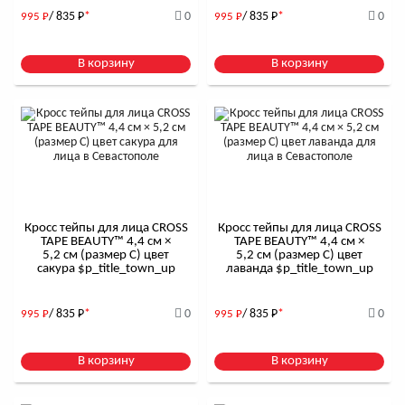
/ 835
Р
*
0
/ 835
Р
*
0
995
Р
995
Р
В корзину
В корзину
Кросс тейпы для лица CROSS
Кросс тейпы для лица CROSS
TAPE BEAUTY™ 4,4 см ×
TAPE BEAUTY™ 4,4 см ×
5,2 см (размер C) цвет
5,2 см (размер C) цвет
сакура $р_title_town_up
лаванда $р_title_town_up
/ 835
Р
*
0
/ 835
Р
*
0
995
Р
995
Р
В корзину
В корзину