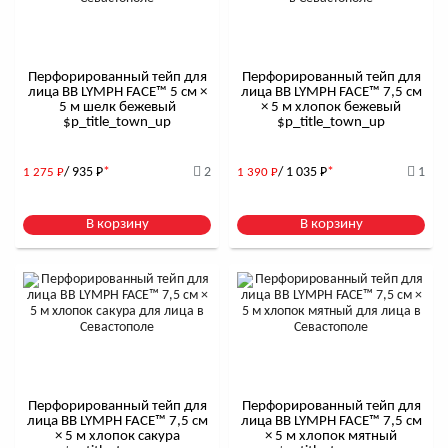
Перфорированный тейп для
Перфорированный тейп для
лица BB LYMPH FACE™ 5 см ×
лица BB LYMPH FACE™ 7,5 см
5 м шелк бежевый
× 5 м хлопок бежевый
$р_title_town_up
$р_title_town_up
/ 935
Р
*
2
/ 1 035
Р
*
1
1 275
Р
1 390
Р
В корзину
В корзину
Перфорированный тейп для
Перфорированный тейп для
лица BB LYMPH FACE™ 7,5 см
лица BB LYMPH FACE™ 7,5 см
× 5 м хлопок сакура
× 5 м хлопок мятный