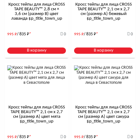
Кросс тейпы для лица CROSS
Кросс тейпы для лица CROSS
TAPE BEAUTY™ 2,8 см ×
TAPE BEAUTY™ 2,1 см x 2,7
3,6 см (размер B) цвет
см (размер А) бежевый
лаванда $р_title_town_up
$р_title_town_up
/ 835
Р
*
0
/ 835
Р
*
0
995
Р
995
Р
В корзину
В корзину
Кросс тейпы для лица CROSS
Кросс тейпы для лица CROSS
TAPE BEAUTY™ 2,1 см x 2,7
TAPE BEAUTY™ 2,1 см x 2,7
см (размер А) цвет мята
см (размер А) цвет сакура
$р_title_town_up
$р_title_town_up
/ 835
Р
*
0
/ 835
Р
*
0
995
Р
995
Р