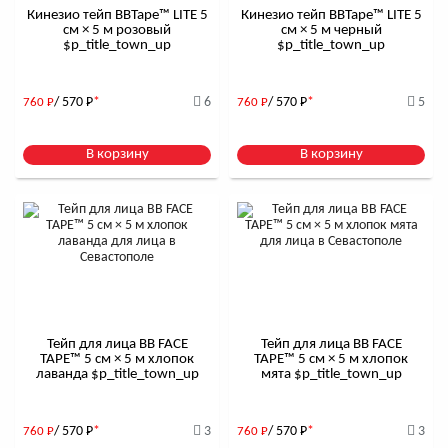
Кинезио тейп BBTape™ LITE 5
Кинезио тейп BBTape™ LITE 5
см × 5 м розовый
см × 5 м черный
$р_title_town_up
$р_title_town_up
/ 570
Р
*
6
/ 570
Р
*
5
760
Р
760
Р
В корзину
В корзину
Тейп для лица BB FACE
Тейп для лица BB FACE
TAPE™ 5 см × 5 м хлопок
TAPE™ 5 см × 5 м хлопок
лаванда $р_title_town_up
мята $р_title_town_up
/ 570
Р
*
3
/ 570
Р
*
3
760
Р
760
Р