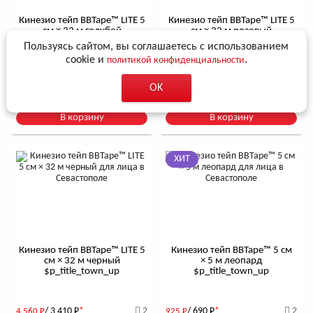
Кинезио тейп BBTape™ LITE 5
Кинезио тейп BBTape™ LITE 5
см × 32 м голубой
см × 32 м розовый
$р_title_town_up
$р_title_town_up
Пользуясь сайтом, вы соглашаетесь с использованием
cookie и
.
политикой конфиденциальности
/ 3 410
Р
*
3
/ 3 410
Р
*
4
4 560
Р
4 560
Р
OK
В корзину
В корзину
ХИТ
Кинезио тейп BBTape™ LITE 5
Кинезио тейп BBTape™ 5 см
см × 32 м черный
× 5 м леопард
$р_title_town_up
$р_title_town_up
/ 3 410
Р
*
2
/ 690
Р
*
2
4 560
Р
925
Р