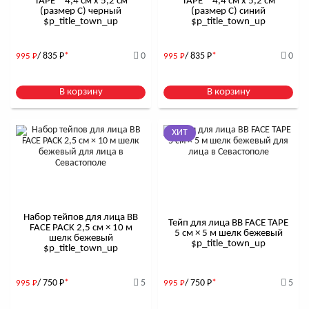
TAPE™ 4,4 см x 5,2 см
TAPE™ 4,4 см x 5,2 см
(размер С) черный
(размер С) синий
$р_title_town_up
$р_title_town_up
/ 835
Р
*
0
/ 835
Р
*
0
995
Р
995
Р
В корзину
В корзину
ХИТ
Набор тейпов для лица BB
Тейп для лица BB FACE TAPE
FACE PACK 2,5 см × 10 м
5 см × 5 м шелк бежевый
шелк бежевый
$р_title_town_up
$р_title_town_up
/ 750
Р
*
5
/ 750
Р
*
5
995
Р
995
Р