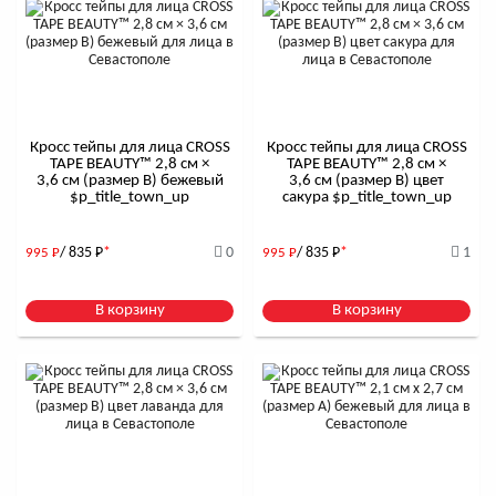
Кросс тейпы для лица CROSS
Кросс тейпы для лица CROSS
TAPE BEAUTY™ 2,8 см ×
TAPE BEAUTY™ 2,8 см ×
3,6 см (размер B) бежевый
3,6 см (размер B) цвет
$р_title_town_up
сакура $р_title_town_up
/ 835
Р
*
0
/ 835
Р
*
1
995
Р
995
Р
В корзину
В корзину