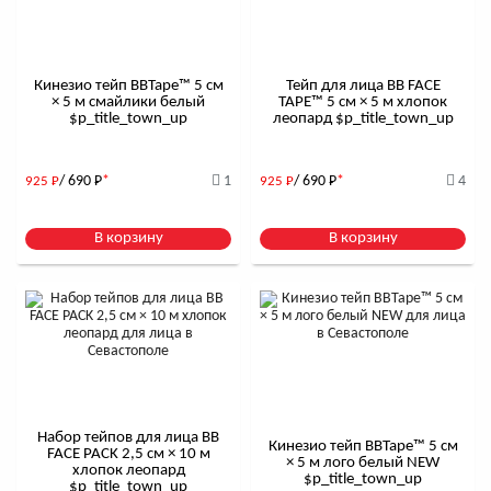
Кинезио тейп BBTape™ 5 см
Тейп для лица BB FACE
× 5 м смайлики белый
TAPE™ 5 см × 5 м хлопок
$р_title_town_up
леопард $р_title_town_up
/ 690
Р
*
1
/ 690
Р
*
4
925
Р
925
Р
В корзину
В корзину
Набор тейпов для лица BB
Кинезио тейп BBTape™ 5 см
FACE PACK 2,5 см × 10 м
× 5 м лого белый NEW
хлопок леопард
$р_title_town_up
$р_title_town_up