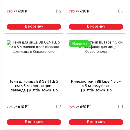
/ 610
Р
*
2
/ 610
Р
*
3
795
Р
795
Р
В корзину
В корзину
Новинка
Тейп для лица BB GENTLE 5
Кинезио тейп BBTape™ 5 см
см × 5 м хлопок цвет
× 5 м камуфляж
лаванда $р_title_town_up
$р_title_town_up
/ 610
Р
*
2
/ 690
Р
*
1
795
Р
925
Р
В корзину
В корзину