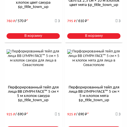
GENTLE 2,5 см × 10 м хлопок
хлопок цвет сакура
цвет мята $р_title_town_up
$р_title_town_up
/ 570
Р
*
3
/ 610
Р
*
3
760
Р
795
Р
В корзину
В корзину
Перфорированный тейп для
Перфорированный тейп для
лица BB LYMPH FACE™ 5 см ×
лица BB LYMPH FACE™ 5 см ×
5 м хлопок сакура
5 м хлопок мята
$р_title_town_up
$р_title_town_up
/ 690
Р
*
1
/ 690
Р
*
3
925
Р
925
Р