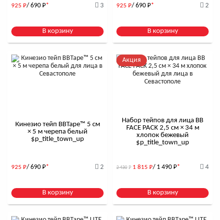
/ 690
Р
*
3
/ 690
Р
*
2
925
Р
925
Р
В корзину
В корзину
Акция
Набор тейпов для лица BB
Кинезио тейп BBTape™ 5 см
FACE PACK 2,5 см × 34 м
× 5 м черепа белый
хлопок бежевый
$р_title_town_up
$р_title_town_up
/ 690
Р
*
2
/ 1 490
Р
*
4
925
Р
1 815
Р
2 430
Р
В корзину
В корзину