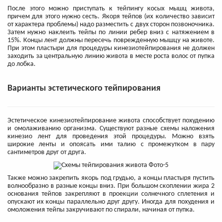
После этого можно приступать к тейпингу косых мышц живота,
причем для этого нужно сесть. Якоря тейпов (их количество зависит
от характера проблемы) надо разместить с двух сторон позвоночника.
Затем нужно наклеить тейпы по линии ребер вниз с натяжением в
15%. Концы лент должны пересечь поврежденную мышцу на животе.
При этом пластыри для процедуры кинезиотейпирования не должен
заходить за центральную линию живота в месте роста волос от пупка
до лобка.
Варианты эстетического тейпирования
Эстетическое кинезиотейпирование живота способствует похудению
и омолаживанию организма. Существуют разные схемы наложения
кинезио лент для проведения этой процедуры. Можно взять
широкие ленты и опоясать ими талию с промежутком в пару
сантиметров друг от друга.
Также можно закрепить якорь под грудью, а концы пластыря пустить
волнообразно в разные концы вниз. При большом скоплении жира 2
основания тейпов закрепляют в проекции солнечного сплетения и
опускают их концы параллельно друг другу. Иногда для похудения и
омоложения тейпы закручивают по спирали, начиная от пупка.