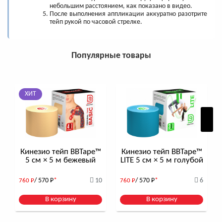
небольшим расстоянием, как показано в видео.
После выполнения аппликации аккуратно разотрите
тейп рукой по часовой стрелке.
Популярные товары
ХИТ
Кинезио тейп BBTape™
Кинезио тейп BBTape™
5 см × 5 м бежевый
LITE 5 см × 5 м голубой
/ 570
Р
*
10
/ 570
Р
*
6
760
Р
760
Р
В корзину
В корзину