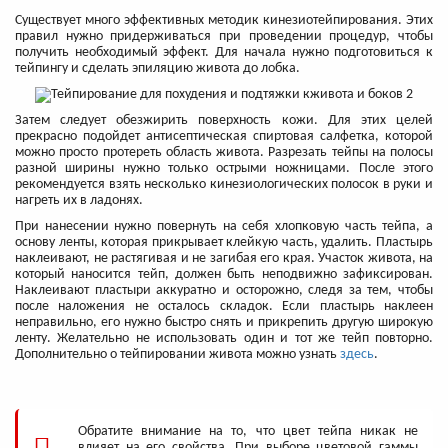
Существует много эффективных методик кинезиотейпирования. Этих
правил нужно придерживаться при проведении процедур, чтобы
получить необходимый эффект. Для начала нужно подготовиться к
тейпингу и сделать эпиляцию живота до лобка.
Затем следует обезжирить поверхность кожи. Для этих целей
прекрасно подойдет антисептическая спиртовая салфетка, которой
можно просто протереть область живота. Разрезать тейпы на полосы
разной ширины нужно только острыми ножницами. После этого
рекомендуется взять несколько кинезиологических полосок в руки и
нагреть их в ладонях.
При нанесении нужно повернуть на себя хлопковую часть тейпа, а
основу ленты, которая прикрывает клейкую часть, удалить. Пластырь
наклеивают, не растягивая и не загибая его края. Участок живота, на
который наносится тейп, должен быть неподвижно зафиксирован.
Наклеивают пластыри аккуратно и осторожно, следя за тем, чтобы
после наложения не осталось складок. Если пластырь наклеен
неправильно, его нужно быстро снять и прикрепить другую широкую
ленту. Желательно не использовать один и тот же тейп повторно.
Дополнительно о тейпировании живота можно узнать
здесь
.
Обратите внимание на то, что цвет тейпа никак не
влияет на его свойства. При выборе цветовой гаммы