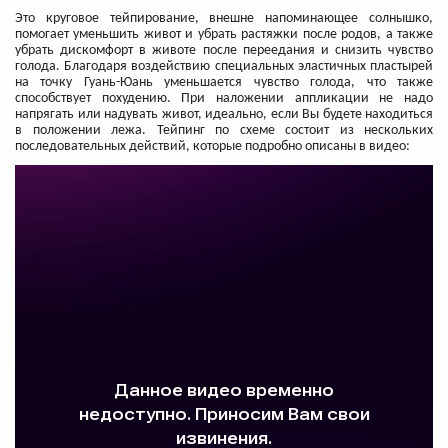
Это круговое тейпирование, внешне напоминающее солнышко,
помогает уменьшить живот и убрать растяжки после родов, а также
убрать дискомфорт в животе после переедания и снизить чувство
голода. Благодаря воздействию специальных эластичных пластырей
на точку Гуань-Юань уменьшается чувство голода, что также
способствует похудению. При наложении аппликации не надо
напрягать или надувать живот, идеально, если Вы будете находиться
в положении лежа. Тейпинг по схеме состоит из нескольких
последовательных действий, которые подробно описаны в видео: