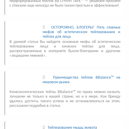
перфорированных тейпов BB LYMPH TAPE™ — решение проблем
с отеками еще никогда не было таким простым и эффективным!
ОСТОРОЖНО, БЛОГЕРЫ! Пять главных
мифов об эстетическом тейпировании и
тейпах для лица
В данной статье Вы найдете основные мифы об эстетическом
тейпировании лица и кинезио тейпах для лица,
распространяемые в интернете бьюти-блогерами и другими
«лидерами мнений».
Преимущества тейпов BBalance™ на
мировом рынке
Кинезиологические тейпы BBalance™ по праву можно назвать
лучшими не только в нашей стране, но и в мире. Как бренду
удалось достичь такого успеха и не останавливаться на этом,
расскажем подробно в статье.
Тейпирование мышц живота