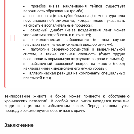
тромбоз (из-за наклеивания тейпов существует
вероятность образования тромба);
повышенная (в т.ч. субфебрильная) температура тела
неустановленной этиологии, которая может указывать
на скрытые воспалительные процессы;
сахарный диабет (из-за воздействия лент может
увеличиться потребность в инсулине);
онкологические заболевания (в этом случае
пластыри могут нанести сильный вред организму);
патологии сердечно-сосудистой и выделительной
систем, а также сильная отечность (будет трудно
восстановить нормальную циркуляцию крови и лимфы);
избыточный волосяной покров на животе (перед
наклеиванием кинезиолент его нужно убрать);
аллергическая реакция на компоненты специальных
пластырей и т.д.
Тейпирование живота и боков может привести к обострению
хронических патологий. В особой зоне риска находятся пожилые
люди и пациенты с избыточным весом. Перед началом курса
процедур рекомендуется обратиться к врачу.
Заключение