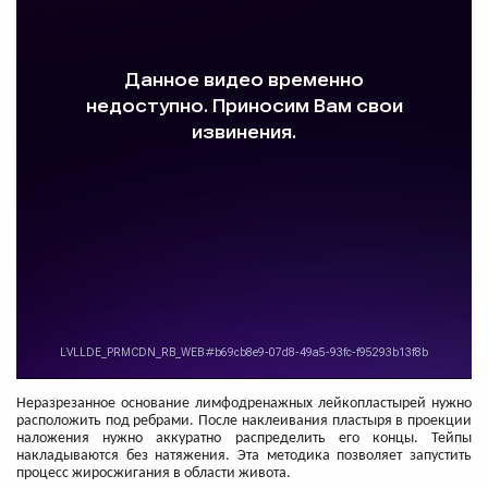
Неразрезанное основание лимфодренажных лейкопластырей нужно
расположить под ребрами. После наклеивания пластыря в проекции
наложения нужно аккуратно распределить его концы. Тейпы
накладываются без натяжения. Эта методика позволяет запустить
процесс жиросжигания в области живота.