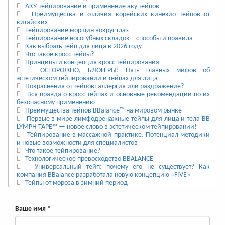
АКУ-тейпирование и применение аку тейпов
Преимущества и отличия корейских кинезио тейпов от
китайских
Тейпирование морщин вокруг глаз
Тейпирование носогубных складок – способы и правила
Как выбрать тейп для лица в 2026 году
Что такое кросс тейпы?
Принципы и концепция кросс тейпирования
ОСТОРОЖНО, БЛОГЕРЫ! Пять главных мифов об
эстетическом тейпировании и тейпах для лица
Покраснения от тейпов: аллергия или раздражение?
Вся правда о кросс тейпах и основные рекомендации по их
безопасному применению
Преимущества тейпов BBalance™ на мировом рынке
Первые в мире лимфодренажные тейпы для лица и тела BB
LYMPH TAPE™ — новое слово в эстетическом тейпировании!
Тейпирование в массажной практике. Потенциал методики
и новые возможности для специалистов
Что такое тейпирование?
Технологическое превосходство BBALANCE
Универсальный тейп: почему его не существует? Как
компания BBalance разработала новую концепцию «FIVE»
Тейпы от мороза в зимний период
Ваше имя
*