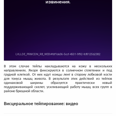
В этом случае тейпы накладываются на кожу в нескольких
направлениях. Якоря фиксируются в солнечном сплетении и под
грудной клеткой. От них идут концы лент в сторону лобковой кости
для тонуса мышц живота. В результате этих действий из тейпов
одинаковой ширины образуется практически новый
поддерживающий скелет, усиливающий работу мышц всех групп в
районе брюшной области.
Висцеральное тейпирование: видео