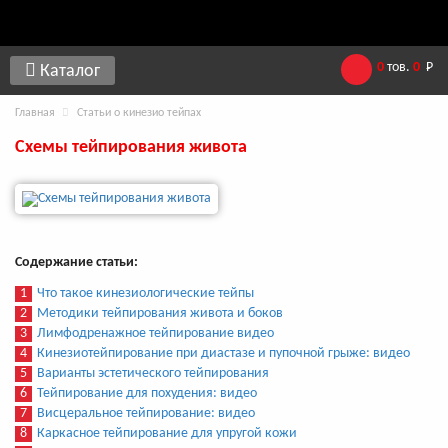
0
тов.
0
Р
Каталог
Главная
Статьи о кинезио тейпах
Схемы тейпирования живота
Содержание статьи:
1
Что такое кинезиологические тейпы
2
Методики тейпирования живота и боков
3
Лимфодренажное тейпирование видео
4
Кинезиотейпирование при диастазе и пупочной грыже: видео
5
Варианты эстетического тейпирования
6
Тейпирование для похудения: видео
7
Висцеральное тейпирование: видео
8
Каркасное тейпирование для упругой кожи