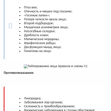
Птоз век;
Отечность и мешки под глазами;
«Гусиные лапки»;
Потеря четкости овала лица;
Второй подбородок;
Мышечная асимметрия лица;
Носогубные складки;
Дряблость кожи;
Мимические морщины;
Атрофические рубцы;
Дисфункция мышц лица;
Гематомы на лице.
Противопоказания:
Лихорадка;
Заболевания лор-органов;
Склонность к тромбообразованию;
Хронические заболевания в стадии обострения;