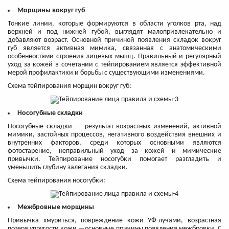
Морщины вокруг губ
Тонкие линии, которые формируются в области уголков рта, над
верхней и под нижней губой, выглядят малопривлекательно и
добавляют возраст. Основной причиной появления складок вокруг
губ является активная мимика, связанная с анатомическими
особенностями строения лицевых мышц. Правильный и регулярный
уход за кожей в сочетании с тейпированием является эффективной
мерой профилактики и борьбы с существующими изменениями.
Схема тейпирования морщин вокруг губ:
Носогубные складки
Носогубные складки — результат возрастных изменений, активной
мимики, застойных процессов, негативного воздействия внешних и
внутренних факторов, среди которых основными являются
фотостарение, неправильный уход за кожей и мимические
привычки. Тейпирование носогубки помогает разгладить и
уменьшить глубину залегания складки.
Схема тейпирования носогубки:
Межбровные морщины
Привычка хмуриться, повреждение кожи УФ-лучами, возрастная
потеря упругости кожи —основные причины появления межбровки. С