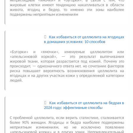
неприглядные «ямочки» и «бугорки». В связи с тем, что
жировые клетки имеют тенденцию накапливаться в области
живота, ягодиц и бедер, то именно эти зоны наиболее
подвержены неприятным изменениям
Как избавиться от целлюлита на ягодицах
в домашних условиях: 10 способов
«Бугорки» и «ямочки», именуемые целлюлитом или
«апельсиновой коркой», — это результат выпячивания
жировой ткани, которая разрастается под кожей. Почему это
происходит, — однозначного ответа нет, но сочетание факторов
риска повышает вероятность возникновения целлюлита на
ягодицах и на других участках кожи у определенной категории
людей.
Как избавиться от целлюлита на бедрах в
2026 году: эффективные способы
С проблемой целлюлита, если верить статистике, сталкивается
более 90% женщин. Ягодицы и бедра наиболее подвержены
неприятным изменениям, но не исключено появление
«апельсиновой корки» и в других зонах. Непривлекательный