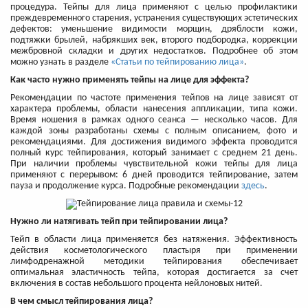
процедура. Тейпы для лица применяют с целью профилактики
преждевременного старения, устранения существующих эстетических
дефектов: уменьшение видимости морщин, дряблости кожи,
подтяжки брылей, набрякших век, второго подбородка, коррекции
межбровной складки и других недостатков. Подробнее об этом
можно узнать в разделе
«Статьи по тейпированию лица»
.
Как часто нужно применять тейпы на лице для эффекта?
Рекомендации по частоте применения тейпов на лице зависят от
характера проблемы, области нанесения аппликации, типа кожи.
Время ношения в рамках одного сеанса — несколько часов. Для
каждой зоны разработаны схемы с полным описанием, фото и
рекомендациями. Для достижения видимого эффекта проводится
полный курс тейпирования, который занимает с среднем 21 день.
При наличии проблемы чувствительной кожи тейпы для лица
применяют с перерывом: 6 дней проводится тейпирование, затем
пауза и продолжение курса. Подробные рекомендации
здесь
.
Нужно ли натягивать тейп при тейпировании лица?
Тейп в области лица применяется без натяжения. Эффективность
действия косметологического пластыря при применении
лимфодренажной методики тейпирования обеспечивает
оптимальная эластичность тейпа, которая достигается за счет
включения в состав небольшого процента нейлоновых нитей.
В чем смысл тейпирования лица?