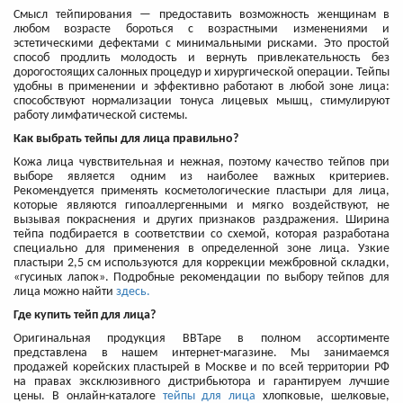
Смысл тейпирования — предоставить возможность женщинам в
любом возрасте бороться с возрастными изменениями и
эстетическими дефектами с минимальными рисками. Это простой
способ продлить молодость и вернуть привлекательность без
дорогостоящих салонных процедур и хирургической операции. Тейпы
удобны в применении и эффективно работают в любой зоне лица:
способствуют нормализации тонуса лицевых мышц, стимулируют
работу лимфатической системы.
Как выбрать тейпы для лица правильно?
Кожа лица чувствительная и нежная, поэтому качество тейпов при
выборе является одним из наиболее важных критериев.
Рекомендуется применять косметологические пластыри для лица,
которые являются гипоаллергенными и мягко воздействуют, не
вызывая покраснения и других признаков раздражения. Ширина
тейпа подбирается в соответствии со схемой, которая разработана
специально для применения в определенной зоне лица. Узкие
пластыри 2,5 см используются для коррекции межбровной складки,
«гусиных лапок». Подробные рекомендации по выбору тейпов для
лица можно найти
здесь.
Где купить тейп для лица?
Оригинальная продукция BBTape в полном ассортименте
представлена в нашем интернет-магазине. Мы занимаемся
продажей корейских пластырей в Москве и по всей территории РФ
на правах эксклюзивного дистрибьютора и гарантируем лучшие
цены. В онлайн-каталоге
тейпы для лица
хлопковые, шелковые,