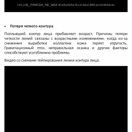
Потеря четкого контура
Поплывший контур лица прибавляет возраст. Причины потери
четкости линий связаны с возрастными изменениями, когда из-за
снижения выработки коллагена кожа теряет упругость.
Гравитационный птоз, неправильная осанка и другие факторы
способствуют усугублению проблемы.
Видео со схемами тейпирования линии контура лица: