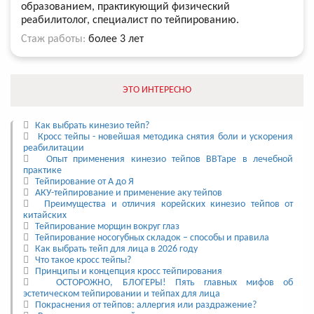
образованием, практикующий физический
реабилитолог, специалист по тейпированию.
Стаж работы:
более 3 лет
ЭТО ИНТЕРЕСНО
Как выбрать кинезио тейп?
Кросс тейпы - новейшая методика снятия боли и ускорения
реабилитации
Опыт применения кинезио тейпов BBTape в лечебной
практике
Тейпирование от А до Я
АКУ-тейпирование и применение аку тейпов
Преимущества и отличия корейских кинезио тейпов от
китайских
Тейпирование морщин вокруг глаз
Тейпирование носогубных складок – способы и правила
Как выбрать тейп для лица в 2026 году
Что такое кросс тейпы?
Принципы и концепция кросс тейпирования
ОСТОРОЖНО, БЛОГЕРЫ! Пять главных мифов об
эстетическом тейпировании и тейпах для лица
Покраснения от тейпов: аллергия или раздражение?