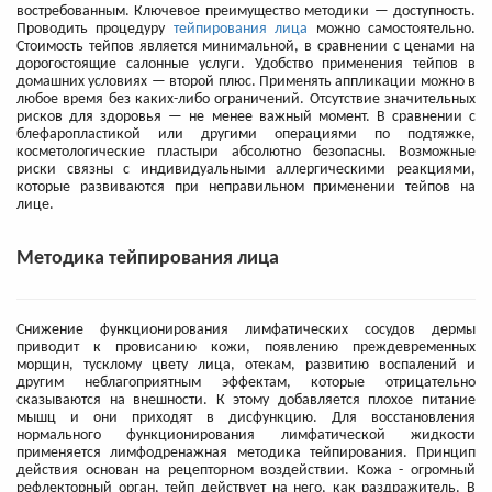
востребованным. Ключевое преимущество методики — доступность.
Проводить процедуру
тейпирования лица
можно самостоятельно.
Стоимость тейпов является минимальной, в сравнении с ценами на
дорогостоящие салонные услуги. Удобство применения тейпов в
домашних условиях — второй плюс. Применять аппликации можно в
любое время без каких-либо ограничений. Отсутствие значительных
рисков для здоровья — не менее важный момент. В сравнении с
блефаропластикой или другими операциями по подтяжке,
косметологические пластыри абсолютно безопасны. Возможные
риски связны с индивидуальными аллергическими реакциями,
которые развиваются при неправильном применении тейпов на
лице.
Методика тейпирования лица
Снижение функционирования лимфатических сосудов дермы
приводит к провисанию кожи, появлению преждевременных
морщин, тусклому цвету лица, отекам, развитию воспалений и
другим неблагоприятным эффектам, которые отрицательно
сказываются на внешности. К этому добавляется плохое питание
мышц и они приходят в дисфункцию. Для восстановления
нормального функционирования лимфатической жидкости
применяется лимфодренажная методика тейпирования. Принцип
действия основан на рецепторном воздействии. Кожа - огромный
рефлекторный орган, тейп действует на него, как раздражитель. В