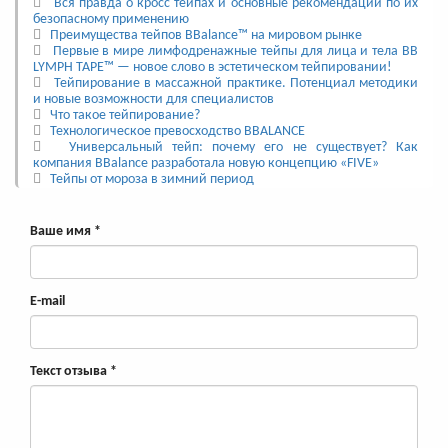
Вся правда о кросс тейпах и основные рекомендации по их
безопасному применению
Преимущества тейпов BBalance™ на мировом рынке
Первые в мире лимфодренажные тейпы для лица и тела BB
LYMPH TAPE™ — новое слово в эстетическом тейпировании!
Тейпирование в массажной практике. Потенциал методики
и новые возможности для специалистов
Что такое тейпирование?
Технологическое превосходство BBALANCE
Универсальный тейп: почему его не существует? Как
компания BBalance разработала новую концепцию «FIVE»
Тейпы от мороза в зимний период
Ваше имя
*
E-mail
Текст отзыва
*