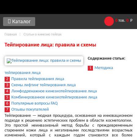
0
тов.
0
Р
Каталог
Главная
Статьи о кинезио тейпах
Тейпирование лица: правила и схемы
Содержание статьи:
1
Методика
тейпирования лица
2
Правила тейпирования лица
3
Схемы лифтинг тейпирования лица
4
Лимфодренажное кинезиотейпирование лица
5
Комбинированное кинезиотейпирование лица
6
Популярные вопросы FAQ
7
Отзывы покупателей
Тейпирование — модная процедура, основанная на инновационном
подходе к решению эстетических проблем в области косметологии.
Это простой неинвазивный метод борьбы с преждевременным
старением кожи лица и негативными последствиями возрастных
изменений, который с каждым годом становится все более