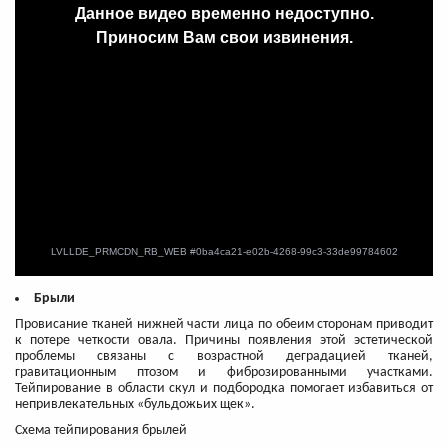
Брыли
Провисание тканей нижней части лица по обеим сторонам приводит
к потере четкости овала. Причины появления этой эстетической
проблемы связаны с возрастной деградацией тканей,
гравитационным птозом и фиброзированными участками.
Тейпирование в области скул и подбородка помогает избавиться от
непривлекательных «бульдожьих щек».
Схема тейпирования брылей