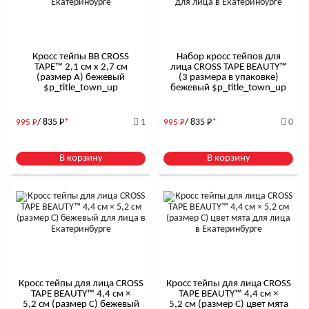
Кросс тейпы BB CROSS
Набор кросс тейпов для
TAPE™ 2,1 см x 2,7 см
лица CROSS TAPE BEAUTY™
(размер А) бежевый
(3 размера в упаковке)
$р_title_town_up
бежевый $р_title_town_up
/ 835
Р
*
1
/ 835
Р
*
0
995
Р
995
Р
В корзину
В корзину
Кросс тейпы для лица CROSS
Кросс тейпы для лица CROSS
TAPE BEAUTY™ 4,4 см ×
TAPE BEAUTY™ 4,4 см ×
5,2 см (размер C) бежевый
5,2 см (размер C) цвет мята