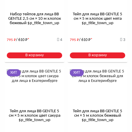
Набор тейпов для лица BB
Тейп для лица BB GENTLE 5
GENTLE 2,5 см × 10 м хлопок
см × 5 м хлопок цвет мята
бежевый $р_title_town_up
$р_title_town_up
/ 610
Р
*
4
/ 610
Р
*
3
795
Р
795
Р
В корзину
В корзину
ХИТ
ХИТ
Тейп для лица BB GENTLE 5
Тейп для лица BB GENTLE 5
см × 5 м хлопок цвет сакура
см × 5 м хлопок бежевый
$р_title_town_up
$р_title_town_up