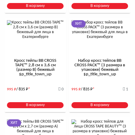
В корзину
В корзину
ХИТ
Кросс тейпы BB CROSS
Набор кросс тейпов BB
TAPE™ 2,8 см x 3,6 см
CROSS PACK™ (3 размера в
(размер B) бежевый
упаковке) бежевый
$р_title_town_up
$р_title_town_up
/ 835
Р
*
0
/ 835
Р
*
1
995
Р
995
Р
В корзину
В корзину
ХИТ