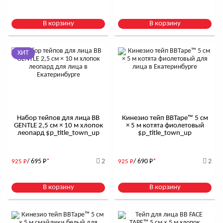
В корзину
В корзину
ХИТ
Набор тейпов для лица BB
Кинезио тейп BBTape™ 5 см
GENTLE 2,5 см × 10 м хлопок
× 5 м котята фиолетовый
леопард $р_title_town_up
$р_title_town_up
/ 695
Р
*
2
/ 690
Р
*
2
925
Р
925
Р
В корзину
В корзину