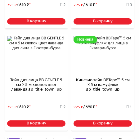
/ 610
Р
*
2
/ 610
Р
*
3
795
Р
795
Р
В корзину
В корзину
Новинка
Тейп для лица BB GENTLE 5
Кинезио тейп BBTape™ 5 см
см × 5 м хлопок цвет
× 5 м камуфляж
лаванда $р_title_town_up
$р_title_town_up
/ 610
Р
*
2
/ 690
Р
*
1
795
Р
925
Р
В корзину
В корзину