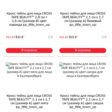
Кросс тейпы для лица CROSS
Кросс тейпы для лица CROSS
TAPE BEAUTY™ 2,8 см ×
TAPE BEAUTY™ 2,1 см x 2,7
3,6 см (размер B) цвет
см (размер А) бежевый
лаванда $р_title_town_up
$р_title_town_up
/ 835
Р
*
0
/ 835
Р
*
0
995
Р
995
Р
В корзину
В корзину
Кросс тейпы для лица CROSS
Кросс тейпы для лица CROSS
TAPE BEAUTY™ 2,1 см x 2,7
TAPE BEAUTY™ 2,1 см x 2,7
см (размер А) цвет мята
см (размер А) цвет сакура
$р_title_town_up
$р_title_town_up