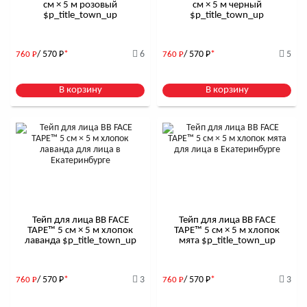
см × 5 м розовый
см × 5 м черный
$р_title_town_up
$р_title_town_up
/ 570
Р
*
6
/ 570
Р
*
5
760
Р
760
Р
В корзину
В корзину
Тейп для лица BB FACE
Тейп для лица BB FACE
TAPE™ 5 см × 5 м хлопок
TAPE™ 5 см × 5 м хлопок
лаванда $р_title_town_up
мята $р_title_town_up
/ 570
Р
*
3
/ 570
Р
*
3
760
Р
760
Р