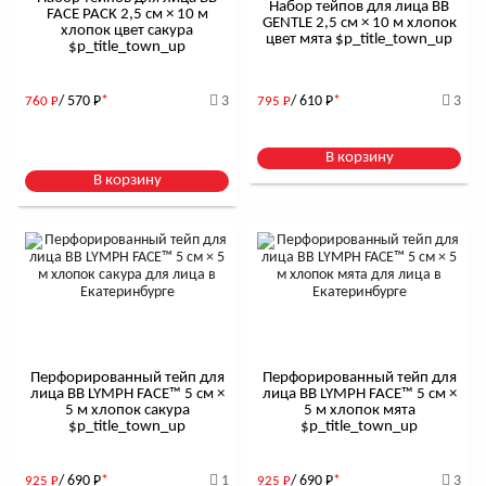
Набор тейпов для лица BB
FACE PACK 2,5 см × 10 м
GENTLE 2,5 см × 10 м хлопок
хлопок цвет сакура
цвет мята $р_title_town_up
$р_title_town_up
/ 570
Р
*
3
/ 610
Р
*
3
760
Р
795
Р
В корзину
В корзину
Перфорированный тейп для
Перфорированный тейп для
лица BB LYMPH FACE™ 5 см ×
лица BB LYMPH FACE™ 5 см ×
5 м хлопок сакура
5 м хлопок мята
$р_title_town_up
$р_title_town_up
/ 690
Р
*
1
/ 690
Р
*
3
925
Р
925
Р