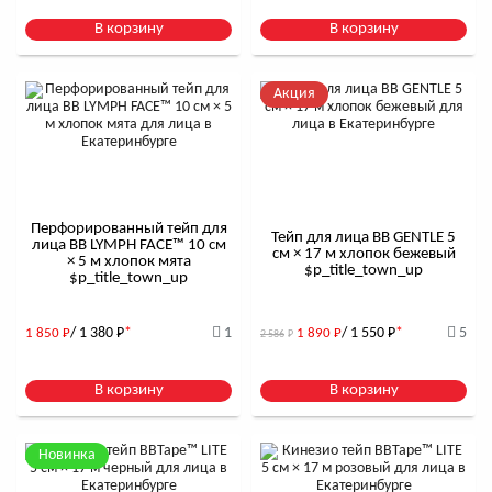
В корзину
В корзину
Акция
Перфорированный тейп для
Тейп для лица BB GENTLE 5
лица BB LYMPH FACE™ 10 см
см × 17 м хлопок бежевый
× 5 м хлопок мята
$р_title_town_up
$р_title_town_up
/ 1 380
Р
*
1
/ 1 550
Р
*
5
1 850
Р
1 890
Р
2 586
Р
В корзину
В корзину
Новинка