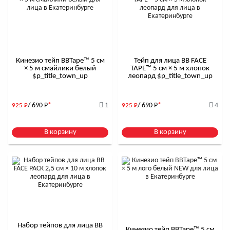
Кинезио тейп BBTape™ 5 см
Тейп для лица BB FACE
× 5 м смайлики белый
TAPE™ 5 см × 5 м хлопок
$р_title_town_up
леопард $р_title_town_up
/ 690
Р
*
1
/ 690
Р
*
4
925
Р
925
Р
В корзину
В корзину
Набор тейпов для лица BB
Кинезио тейп BBTape™ 5 см