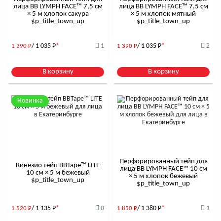
лица BB LYMPH FACE™ 7,5 см
лица BB LYMPH FACE™ 7,5 см
× 5 м хлопок сакура
× 5 м хлопок мятный
$р_title_town_up
$р_title_town_up
/ 1 035
Р
*
1
/ 1 035
Р
*
2
1 390
Р
1 390
Р
В корзину
В корзину
Новинка
Перфорированный тейп для
Кинезио тейп BBTape™ LITE
лица BB LYMPH FACE™ 10 см
10 см × 5 м бежевый
× 5 м хлопок бежевый
$р_title_town_up
$р_title_town_up
/ 1 135
Р
*
0
/ 1 380
Р
*
1
1 520
Р
1 850
Р