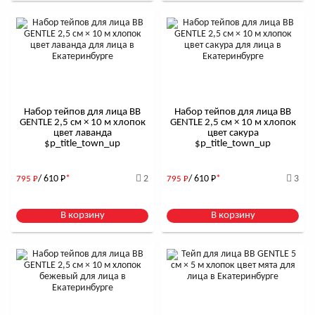
Набор тейпов для лица BB
Набор тейпов для лица BB
GENTLE 2,5 см × 10 м хлопок
GENTLE 2,5 см × 10 м хлопок
цвет лаванда
цвет сакура
$р_title_town_up
$р_title_town_up
/ 610
Р
*
2
/ 610
Р
*
3
795
Р
795
Р
В корзину
В корзину