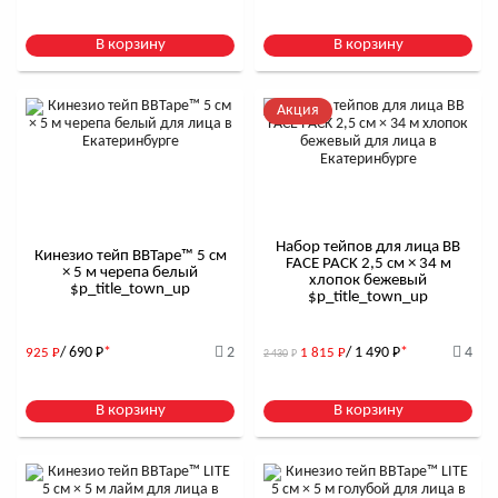
В корзину
В корзину
Акция
Набор тейпов для лица BB
Кинезио тейп BBTape™ 5 см
FACE PACK 2,5 см × 34 м
× 5 м черепа белый
хлопок бежевый
$р_title_town_up
$р_title_town_up
/ 690
Р
*
2
/ 1 490
Р
*
4
925
Р
1 815
Р
2 430
Р
В корзину
В корзину