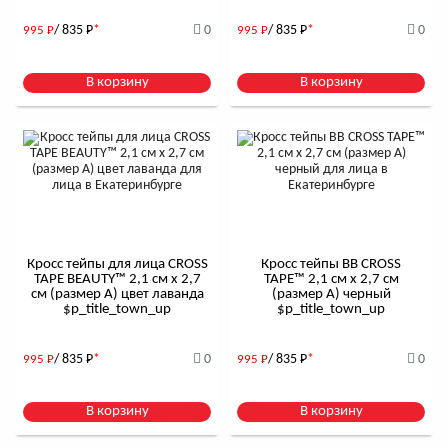
/ 835
Р
*
0
/ 835
Р
*
0
995
Р
995
Р
В корзину
В корзину
Кросс тейпы для лица CROSS
Кросс тейпы BB CROSS
TAPE BEAUTY™ 2,1 см x 2,7
TAPE™ 2,1 см x 2,7 см
см (размер А) цвет лаванда
(размер А) черный
$р_title_town_up
$р_title_town_up
/ 835
Р
*
0
/ 835
Р
*
0
995
Р
995
Р
В корзину
В корзину