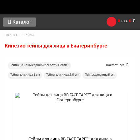
0
тов.
0
Р
Каталог
Главная
Тейпы
Кинезио тейпы для лица в Екатеринбурге
Тейпы на ночь (серия Super Soft / Gentle)
Показать все
Тейпы для лица 1 см
Тейпы для лица 2,5 см
Тейпы для лица 5 см
Хлопковые тейпы для лица
Шелковые тейпы для лица
Перфорированные тейпы для лица
Тейпы для лица 7,5 см
Тейпы для лица 10 см
Леопардовые лифтинг-тейпы
Тейпы для лица 17 м
Тейпы для лица BB FACE TAPE™ для лица в