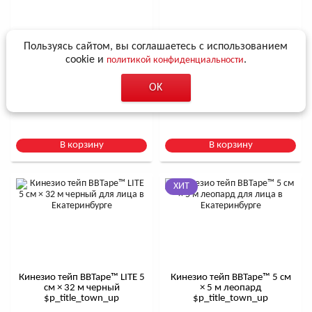
Пользуясь сайтом, вы соглашаетесь с использованием
Кинезио тейп BBTape™ LITE 5
Кинезио тейп BBTape™ LITE 5
см × 32 м голубой
см × 32 м розовый
cookie и
.
политикой конфиденциальности
$р_title_town_up
$р_title_town_up
OK
/ 3 410
Р
*
3
/ 3 410
Р
*
4
4 560
Р
4 560
Р
В корзину
В корзину
ХИТ
Кинезио тейп BBTape™ LITE 5
Кинезио тейп BBTape™ 5 см
см × 32 м черный
× 5 м леопард
$р_title_town_up
$р_title_town_up