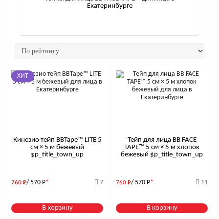
Екатеринбурге
ХИТ
Кинезио тейп BBTape™ LITE 5
Тейп для лица BB FACE
см × 5 м бежевый
TAPE™ 5 см × 5 м хлопок
$р_title_town_up
бежевый $р_title_town_up
/ 570
Р
*
7
/ 570
Р
*
11
760
Р
760
Р
В корзину
В корзину