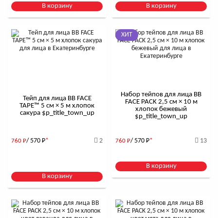
В корзину
В корзину
ХИТ
Набор тейпов для лица BB
Тейп для лица BB FACE
FACE PACK 2,5 см × 10 м
TAPE™ 5 см × 5 м хлопок
хлопок бежевый
сакура $р_title_town_up
$р_title_town_up
/ 570
Р
*
2
/ 570
Р
*
13
760
Р
760
Р
В корзину
В корзину