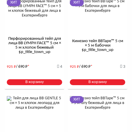
ХИТ
ХИТ
Перфорированный тейп для
Кинезио тейп BBTape™ 5 см
лица BB LYMPH FACE™ 5 см ×
× 5 м бабочки
5 м хлопок бежевый
$р_title_town_up
$р_title_town_up
/ 690
Р
*
4
/ 690
Р
*
3
925
Р
925
Р
В корзину
В корзину
ХИТ