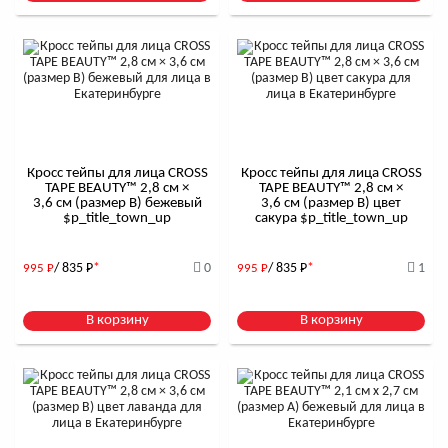
Кросс тейпы для лица CROSS
Кросс тейпы для лица CROSS
TAPE BEAUTY™ 2,8 см ×
TAPE BEAUTY™ 2,8 см ×
3,6 см (размер B) бежевый
3,6 см (размер B) цвет
$р_title_town_up
сакура $р_title_town_up
/ 835
Р
*
0
/ 835
Р
*
1
995
Р
995
Р
В корзину
В корзину