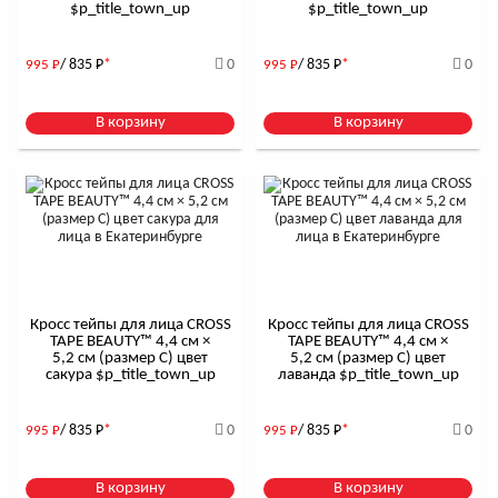
$р_title_town_up
$р_title_town_up
/ 835
Р
*
0
/ 835
Р
*
0
995
Р
995
Р
В корзину
В корзину
Кросс тейпы для лица CROSS
Кросс тейпы для лица CROSS
TAPE BEAUTY™ 4,4 см ×
TAPE BEAUTY™ 4,4 см ×
5,2 см (размер C) цвет
5,2 см (размер C) цвет
сакура $р_title_town_up
лаванда $р_title_town_up
/ 835
Р
*
0
/ 835
Р
*
0
995
Р
995
Р
В корзину
В корзину