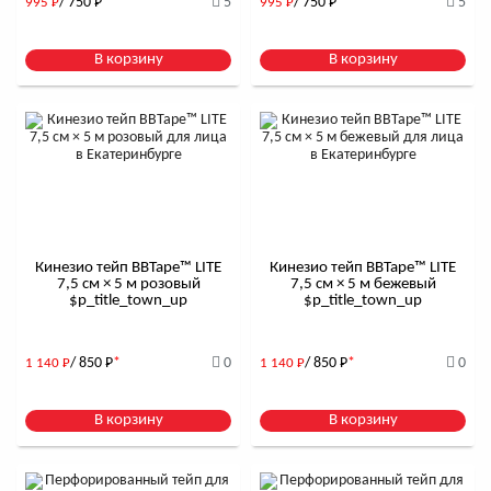
/ 750
Р
*
5
/ 750
Р
*
5
995
Р
995
Р
В корзину
В корзину
Кинезио тейп BBTape™ LITE
Кинезио тейп BBTape™ LITE
7,5 см × 5 м розовый
7,5 см × 5 м бежевый
$р_title_town_up
$р_title_town_up
/ 850
Р
*
0
/ 850
Р
*
0
1 140
Р
1 140
Р
В корзину
В корзину