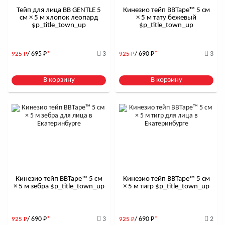
Тейп для лица BB GENTLE 5
Кинезио тейп BBTape™ 5 см
см × 5 м хлопок леопард
× 5 м тату бежевый
$р_title_town_up
$р_title_town_up
/ 695
Р
*
3
/ 690
Р
*
3
925
Р
925
Р
В корзину
В корзину
Кинезио тейп BBTape™ 5 см
Кинезио тейп BBTape™ 5 см
× 5 м зебра $р_title_town_up
× 5 м тигр $р_title_town_up
/ 690
Р
*
3
/ 690
Р
*
2
925
Р
925
Р