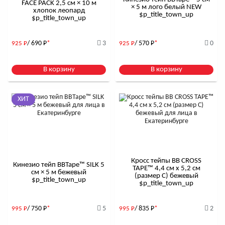
FACE PACK 2,5 см × 10 м
× 5 м лого белый NEW
хлопок леопард
$р_title_town_up
$р_title_town_up
/ 690
Р
*
3
/ 570
Р
*
0
925
Р
925
Р
В корзину
В корзину
ХИТ
Кросс тейпы BB CROSS
Кинезио тейп BBTape™ SILK 5
TAPE™ 4,4 см x 5,2 см
см × 5 м бежевый
(размер С) бежевый
$р_title_town_up
$р_title_town_up
/ 750
Р
*
5
/ 835
Р
*
2
995
Р
995
Р